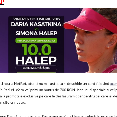
EP
ti nou la NetBet, atunci nu mai astepta si deschide un cont folosind
aces
in Pariuri1x2.ro vei primi un bonus de 700 RON , bonusuri speciale si vei
pa la promotiile exclusive pe care le desfasuram doar pentru cei care isi d
n site-ul nostru.
rin linkurile noastre, sustii intreaga echipa si toate proiectele pe care le