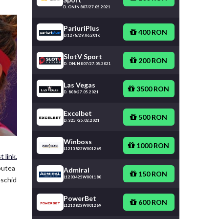
D. ONJN 807/27.05.2021
PariuriPlus
400 RON
D.1278/29.06.2016
SlotV Sport
200 RON
D. ONJN 807/27.05.2021
Las Vegas
3500 RON
D. 808/27.05.2021
Excelbet
500 RON
D. 325 /25.02.2021
Winboss
1000 RON
L1213823W001269
t link.
 putea
Admiral
150 RON
L1203425W001180
eschid
PowerBet
600 RON
L1213823W001269