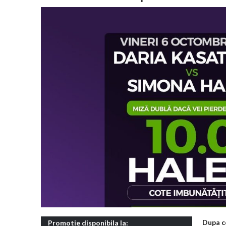
Dupa ce
Promotie disponibila la: