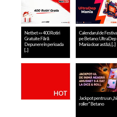
Netbet »» 400 Rotiri
Calendarul de Festiva
Gratuite Fără
pe Betano: UltraDep
Depunere în perioada
Mania doar astăzi, [..]
[..]
HOT
Jackpot pentru un „h
roller” Betano