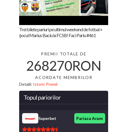
Trei bilete pariuri pe ultimul weekend de fotbal +
șocul Marius Baciu la FCSB! Faci Pariu #461
PREMII TOTALE DE
268270
RON
ACORDATE MEMBRILOR
Detalii:
Istoric Premii
Topul pariorilor
Superbet
Pariaza Acum