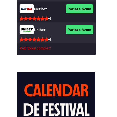
NetBet
Pariaza Acum
Unibet
Pariaza Acum
Vezi topul complet!