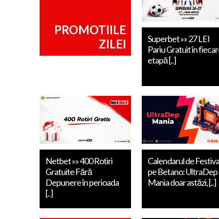
PROMOTIILE
Superbet »» 27 LEI
ZILEI
Pariu Gratuit în fieca
etapă [..]
Netbet »» 400 Rotiri
Calendarul de Festiva
Gratuite Fără
pe Betano: UltraDep
Depunere în perioada
Mania doar astăzi, [..]
[..]