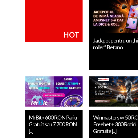
HOT
Jackpot pentru un „h
roller” Betano
MrBit » 600 RON Pariu
Winmasters »» 50 R
Gratuit sau 7.700 RON
Freebet + 300 Rotiri
[..]
Gratuite [..]