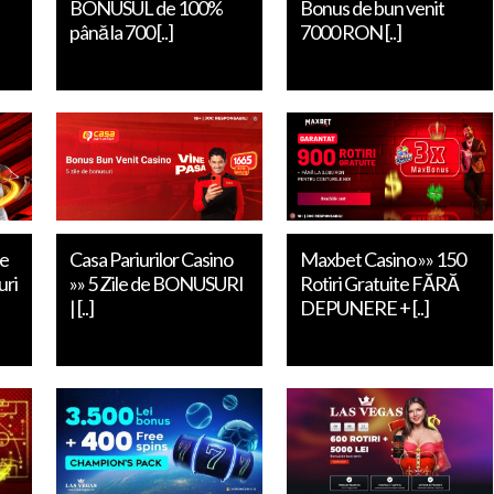
BONUSUL de 100%
Bonus de bun venit
până la 700 [..]
7000 RON [..]
le
Casa Pariurilor Casino
Maxbet Casino »» 150
uri
»» 5 Zile de BONUSURI
Rotiri Gratuite FĂRĂ
| [..]
DEPUNERE + [..]