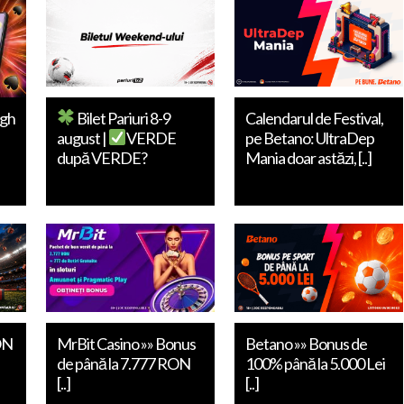
igh
Bilet Pariuri 8-9
Calendarul de Festival,
august |
VERDE
pe Betano: UltraDep
după VERDE?
Mania doar astăzi, [..]
ON
MrBit Casino »» Bonus
Betano »» Bonus de
de până la 7.777 RON
100% până la 5.000 Lei
[..]
[..]