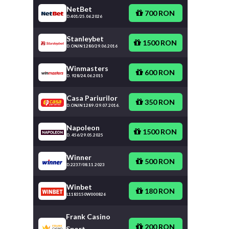
NetBet
700 RON
D.401/25.06.2026
Stanleybet
1500 RON
D.ONJN 1280/29.06.2016
Winmasters
600 RON
D. 928/24.06.2015
Casa Pariurilor
350 RON
D.ONJN 1289 /29.07.2016.
Napoleon
1500 RON
D. 456/29.05.2025
Winner
500 RON
D.2237/08.11.2023
Winbet
180 RON
L1183150W000826
Frank Casino
200 RON
Sport