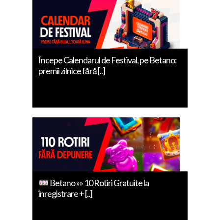
Începe Calendarul de Festival, pe Betano:
premii zilnice fără [..]
Betano »» 10 Rotiri Gratuite la
înregistrare + [..]