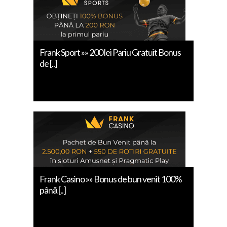
Frank Sport »» 200 lei Pariu Gratuit Bonus
de [..]
Frank Casino »» Bonus de bun venit 100%
până [..]