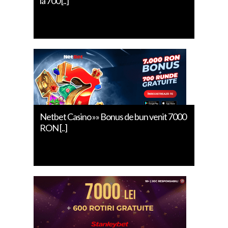
la 700 [..]
Netbet Casino »» Bonus de bun venit 7000
RON [..]