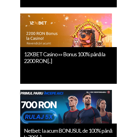
12XBET Casino »» Bonus 100% până la
2200 RON [..]
Netbet: Ia acum BONUSUL de 100% până