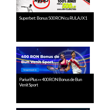
Superbet: Bonus 500 RON cu RULAJ X1
PariuriPlus »» 400 RON Bonus de Bun
Venit Sport