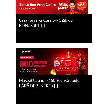
Casa Pariurilor Casino »» 5 Zile de
BONUSURI | [..]
Maxbet Casino »» 150 Rotiri Gratuite
FĂRĂ DEPUNERE + [..]