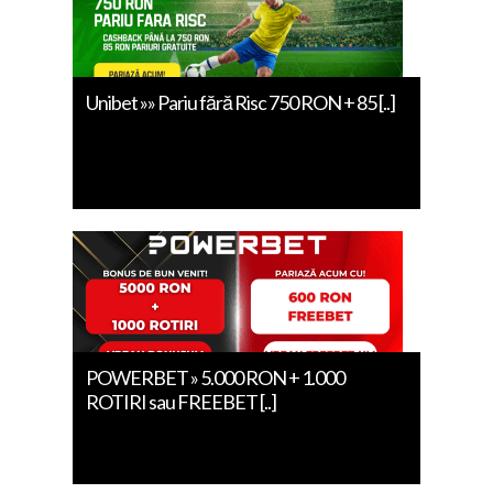
Unibet »» Pariu fără Risc 750 RON + 85 [..]
POWERBET » 5.000 RON + 1.000
ROTIRI sau FREEBET [..]