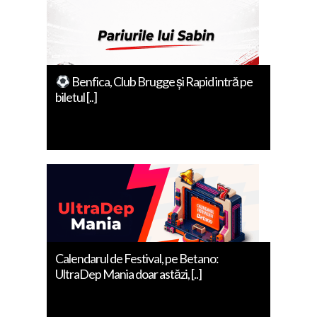
Benfica, Club Brugge și Rapid intră pe
biletul [..]
Calendarul de Festival, pe Betano:
UltraDep Mania doar astăzi, [..]