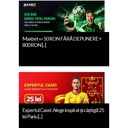
Maxbet »» 50 RON FĂRĂ DEPUNERE +
800 RON [..]
Expertul Casei: Alege inspirat și câștigă 25
lei Pariu [..]