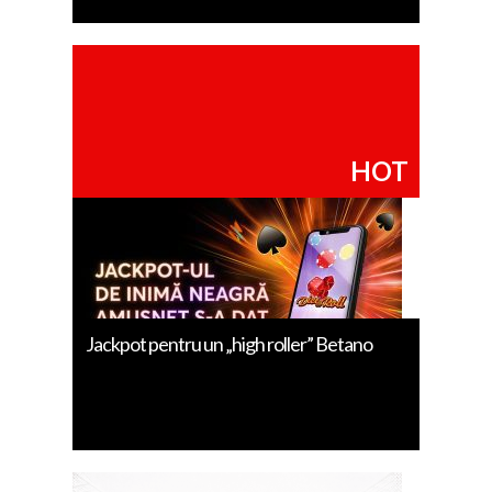
HOT
Jackpot pentru un „high roller” Betano