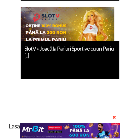
SlotV » Joacă la Pariuri Sportive cu un Pariu
[..]
Lasa un comentariu