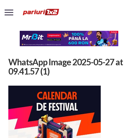
WhatsApp Image 2025-05-27 at
09.41.57 (1)