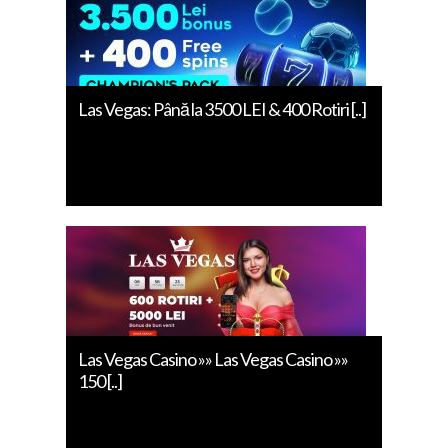
Las Vegas: Până la 3500 LEI & 400 Rotiri [..]
Las Vegas Casino »» Las Vegas Casino »»
150 [..]