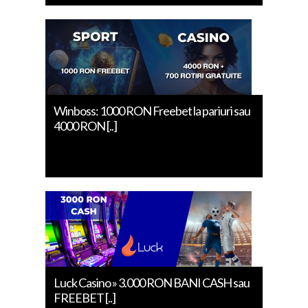
Winboss: 1000 RON Freebet la pariuri sau
4000 RON [..]
Luck Casino » 3.000 RON BANI CASH sau
FREEBET [..]