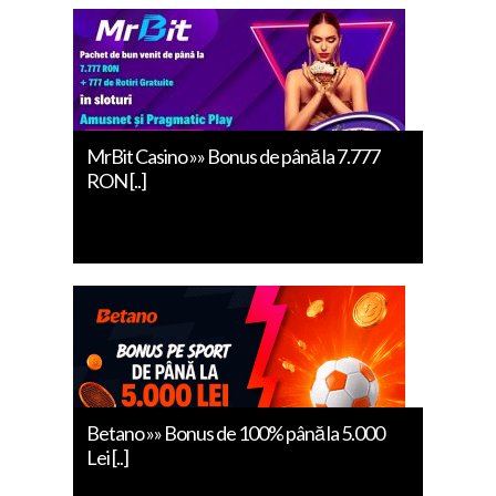
MrBit Casino »» Bonus de până la 7.777
RON [..]
Betano »» Bonus de 100% până la 5.000
Lei [..]