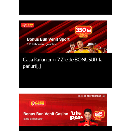
Casa Pariurilor »» 7 Zile de BONUSURI la
pariuri [..]