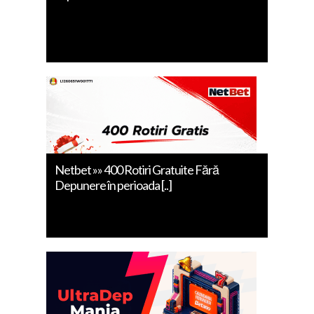
Netbet »» 400 Rotiri Gratuite Fără
Depunere în perioada [..]