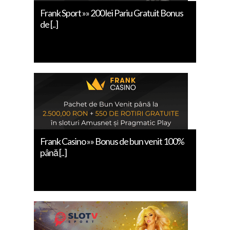
Frank Sport »» 200 lei Pariu Gratuit Bonus
de [..]
Frank Casino »» Bonus de bun venit 100%
până [..]