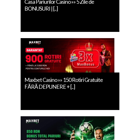
Casa Pariurilor Casino »» 5 Zile de
BONUSURI | [..]
Maxbet Casino »» 150 Rotiri Gratuite
FĂRĂ DEPUNERE + [..]