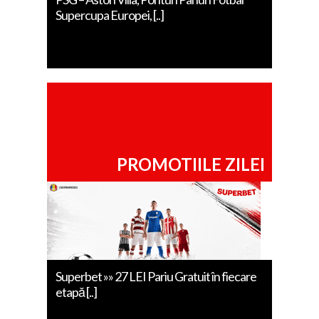
Supercupa Europei, [..]
PROMOTIILE ZILEI
Superbet »» 27 LEI Pariu Gratuit în fiecare
etapă [..]