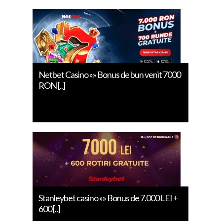
Netbet Casino »» Bonus de bun venit 7000
RON [..]
Stanleybet casino »» Bonus de 7.000 LEI +
600 [..]