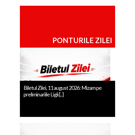
PONTURILE ZILEI
Biletul Zilei, 11 august 2026: Mizam pe
preliminariile Ligii [..]