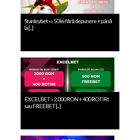
Stanleybet »» 50 lei fără depunere + până
la [..]
EXCELBET » 2.000 RON + 400 ROTIRI
sau FREEBET [..]