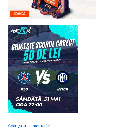
Adauga un comentariu!