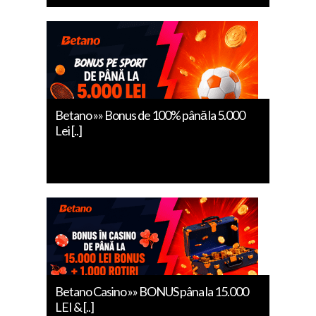
Betano »» Bonus de 100% până la 5.000
Lei [..]
Betano Casino »» BONUS pâna la 15.000
LEI & [..]