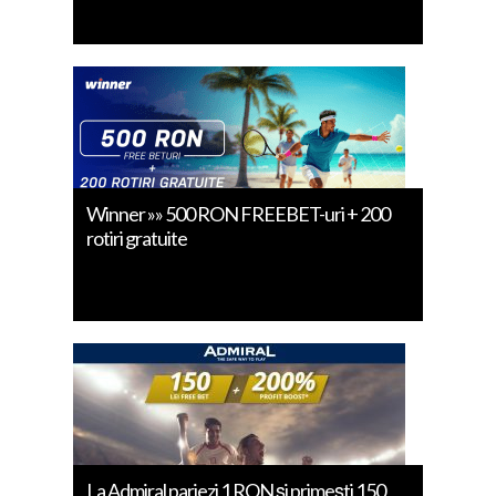
Winner »» 500 RON FREEBET-uri + 200
rotiri gratuite
La Admiral pariezi 1 RON și primești 150