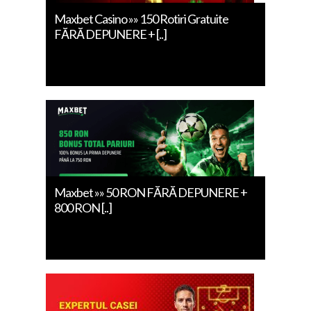
Maxbet Casino »» 150 Rotiri Gratuite
FĂRĂ DEPUNERE + [..]
Maxbet »» 50 RON FĂRĂ DEPUNERE +
800 RON [..]