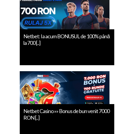
Netbet: Ia acum BONUSUL de 100% până
la 700 [..]
Netbet Casino »» Bonus de bun venit 7000
RON [..]