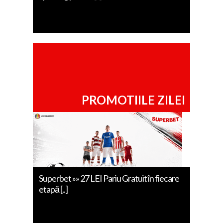
PROMOTIILE ZILEI
Superbet »» 27 LEI Pariu Gratuit în fiecare
etapă [..]