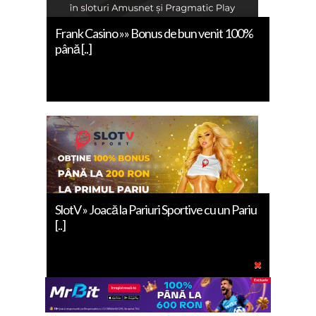
Frank Casino »» Bonus de bun venit 100%
până [..]
SlotV » Joacă la Pariuri Sportive cu un Pariu
[..]