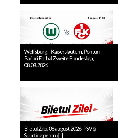
Wolfsburg – Kaiserslautern, Ponturi
Pariuri Fotbal Zweite Bundesliga,
08.08.2026
Biletul Zilei, 08 august 2026: PSV și
Sporting pentru [..]