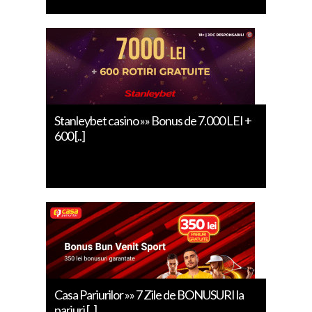
Stanleybet casino »» Bonus de 7.000 LEI +
600 [..]
Casa Pariurilor »» 7 Zile de BONUSURI la
pariuri [..]