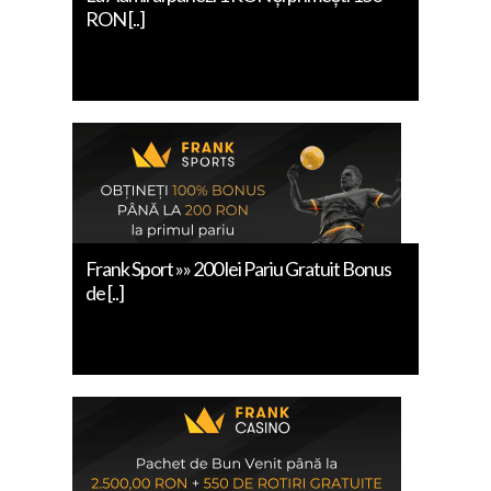
RON [..]
Frank Sport »» 200 lei Pariu Gratuit Bonus
de [..]