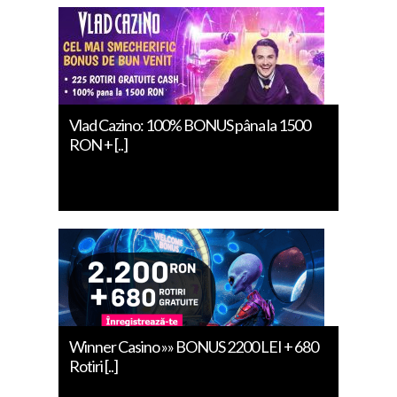
Vlad Cazino: 100% BONUS pâna la 1500
RON + [..]
Winner Casino »» BONUS 2200 LEI + 680
Rotiri [..]