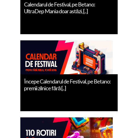
Calendarul de Festival, pe Betano:
UltraDep Mania doar astăzi, [..]
Începe Calendarul de Festival, pe Betano:
premii zilnice fără [..]