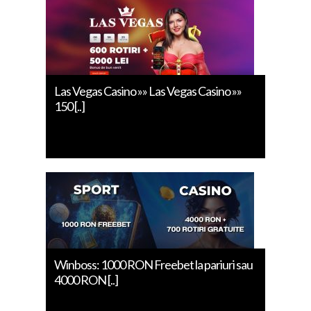
Las Vegas Casino »» Las Vegas Casino »»
150 [..]
Winboss: 1000 RON Freebet la pariuri sau
4000 RON [..]