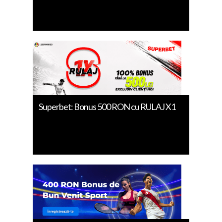
Superbet: Bonus 500 RON cu RULAJ X1