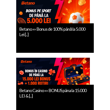
Betano »» Bonus de 100% până la 5.000
Lei [..]
Betano Casino »» BONUS pâna la 15.000
LEI & [..]