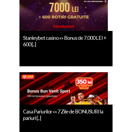
Stanleybet casino »» Bonus de 7.000 LEI +
600 [..]
Casa Pariurilor »» 7 Zile de BONUSURI la
pariuri [..]