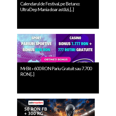
Calendarul de Festival, pe Betano:
UltraDep Mania doar astăzi, [..]
MrBit » 600 RON Pariu Gratuit sau 7.700
RON [..]