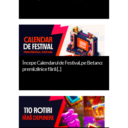
Începe Calendarul de Festival, pe Betano:
premii zilnice fără [..]