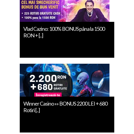
Vlad Cazino: 100% BONUS pâna la 1500
RON + [..]
Winner Casino »» BONUS 2200 LEI + 680
Rotiri [..]