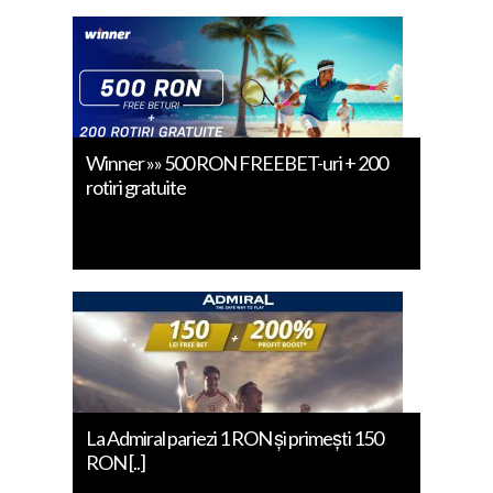
Winner »» 500 RON FREEBET-uri + 200
rotiri gratuite
La Admiral pariezi 1 RON și primești 150
RON [..]