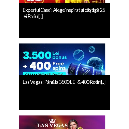
Expertul Casei: Alege inspirat și câștigă 25
lei Pariu [..]
Las Vegas: Până la 3500 LEI & 400 Rotiri [..]