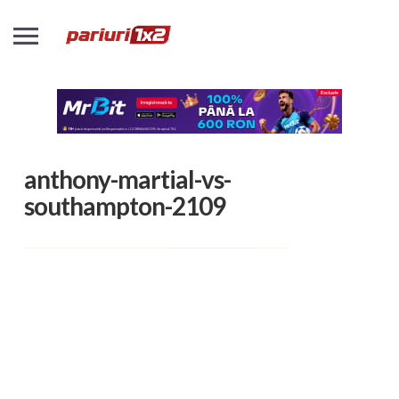
anthony-martial-vs-
southampton-2109