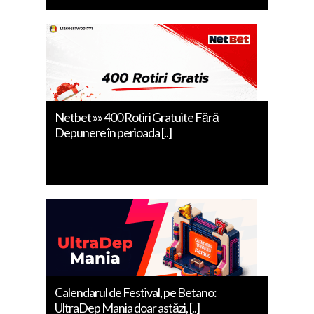
Netbet »» 400 Rotiri Gratuite Fără
Depunere în perioada [..]
Calendarul de Festival, pe Betano:
UltraDep Mania doar astăzi, [..]