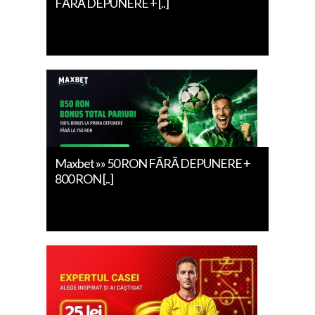
FĂRĂ DEPUNERE + [..]
Maxbet »» 50 RON FĂRĂ DEPUNERE +
800 RON [..]