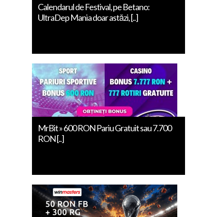
Calendarul de Festival, pe Betano:
UltraDep Mania doar astăzi, [..]
MrBit » 600 RON Pariu Gratuit sau 7.700
RON [..]