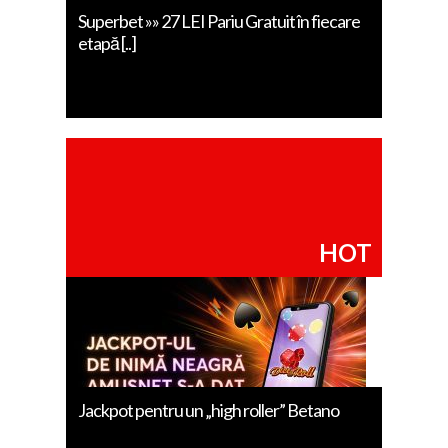
Superbet »» 27 LEI Pariu Gratuit în fiecare
etapă [..]
HOT
Jackpot pentru un „high roller” Betano