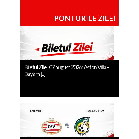
PONTURILE ZILEI
Biletul Zilei, 07 august 2026: Aston Villa –
Bayern [..]