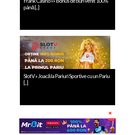
Frank Casino »» Bonus de bun venit 100%
până [..]
SlotV » Joacă la Pariuri Sportive cu un Pariu
[..]