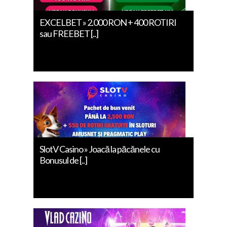
EXCELBET » 2.000 RON + 400 ROTIRI
sau FREEBET [..]
SlotV Casino » Joacă la păcănele cu
Bonusul de [..]