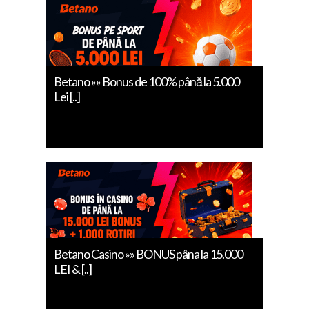
Betano »» Bonus de 100% până la 5.000
Lei [..]
Betano Casino »» BONUS pâna la 15.000
LEI & [..]