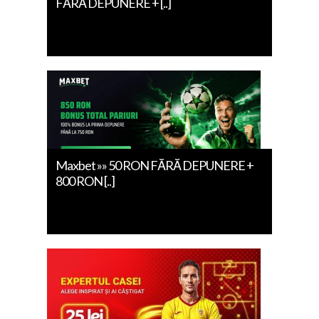
FĂRĂ DEPUNERE + [..]
Maxbet »» 50 RON FĂRĂ DEPUNERE +
800 RON [..]