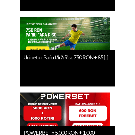
Unibet »» Pariu fără Risc 750 RON + 85 [..]
POWERBET » 5.000 RON + 1.000