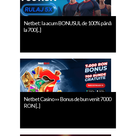
Netbet: Ia acum BONUSUL de 100% până
la 700 [..]
Netbet Casino »» Bonus de bun venit 7000
RON [..]