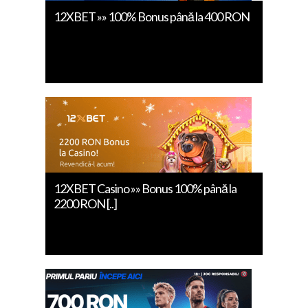
12XBET »» 100% Bonus până la 400 RON
12XBET Casino »» Bonus 100% până la
2200 RON [..]