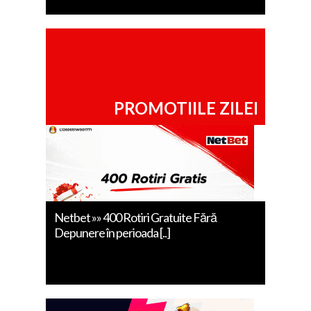
PROMOTIILE ZILEI
Netbet »» 400 Rotiri Gratuite Fără
Depunere în perioada [..]