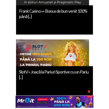
Frank Casino »» Bonus de bun venit 100%
până [..]
SlotV » Joacă la Pariuri Sportive cu un Pariu
[..]