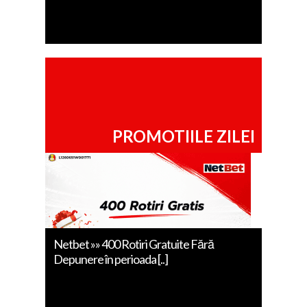
PROMOTIILE ZILEI
Netbet »» 400 Rotiri Gratuite Fără
Depunere în perioada [..]