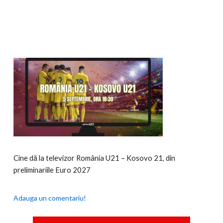
Cine dă la televizor România U21 – Kosovo 21, din
preliminariile Euro 2027
Adauga un comentariu!