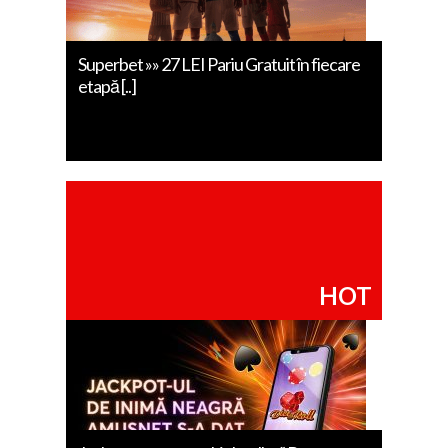
Superbet »» 27 LEI Pariu Gratuit în fiecare
etapă [..]
HOT