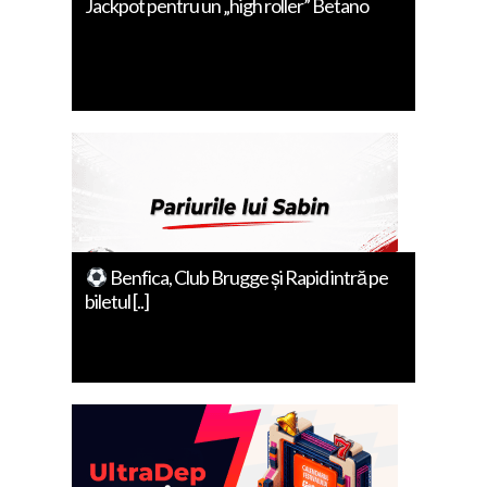
Jackpot pentru un „high roller” Betano
Benfica, Club Brugge și Rapid intră pe
biletul [..]