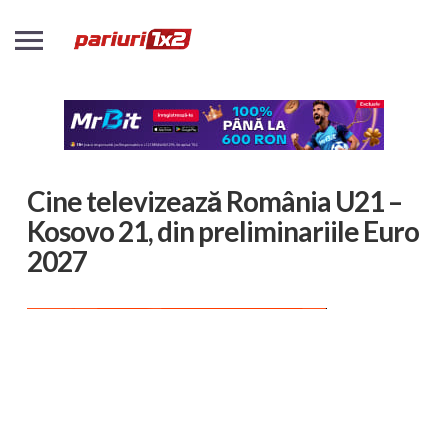
Cine televizează România U21 –
Kosovo 21, din preliminariile Euro
2027