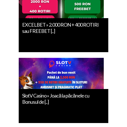
EXCELBET » 2.000 RON + 400 ROTIRI
sau FREEBET [..]
SlotV Casino » Joacă la păcănele cu
Bonusul de [..]