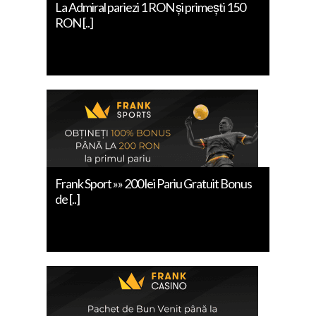
La Admiral pariezi 1 RON și primești 150
RON [..]
Frank Sport »» 200 lei Pariu Gratuit Bonus
de [..]