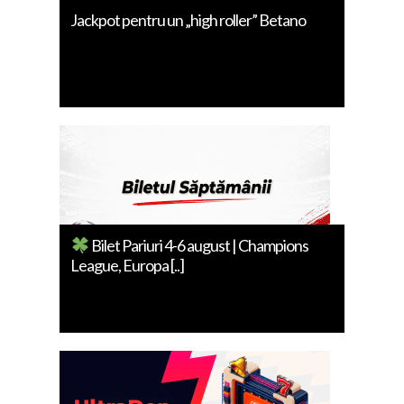
Jackpot pentru un „high roller” Betano
Bilet Pariuri 4-6 august | Champions
League, Europa [..]