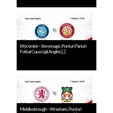
Wycombe – Stevenage, Ponturi Pariuri
Fotbal Cupa Ligii Angliei, [..]
Middlesbrough – Wrexham, Ponturi