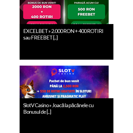
EXCELBET » 2.000 RON + 400 ROTIRI
sau FREEBET [..]
SlotV Casino » Joacă la păcănele cu
Bonusul de [..]