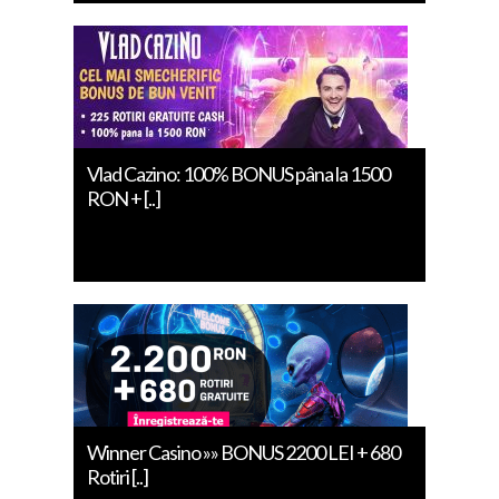
Vlad Cazino: 100% BONUS pâna la 1500
RON + [..]
Winner Casino »» BONUS 2200 LEI + 680
Rotiri [..]