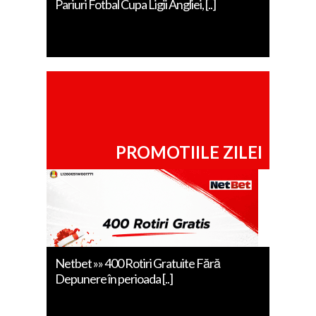
Pariuri Fotbal Cupa Ligii Angliei, [..]
PROMOTIILE ZILEI
Netbet »» 400 Rotiri Gratuite Fără
Depunere în perioada [..]