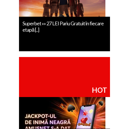
Superbet »» 27 LEI Pariu Gratuit în fiecare
etapă [..]
HOT