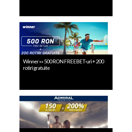
Winner »» 500 RON FREEBET-uri + 200
rotiri gratuite