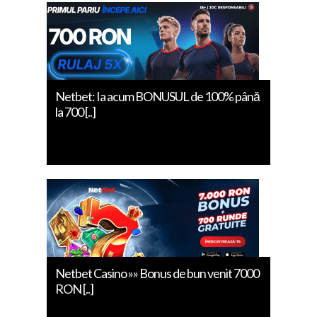
Netbet: Ia acum BONUSUL de 100% până
la 700 [..]
Netbet Casino »» Bonus de bun venit 7000
RON [..]