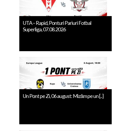
UTA – Rapid, Ponturi Pariuri Fotbal
Superliga, 07.08.2026
Un Pont pe Zi, 06 august: Mizăm pe un [..]