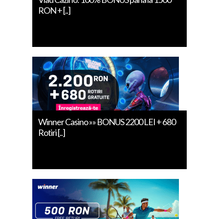
RON + [..]
Winner Casino »» BONUS 2200 LEI + 680
Rotiri [..]