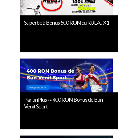
Superbet: Bonus 500 RON cu RULAJ X1
PariuriPlus »» 400 RON Bonus de Bun
Venit Sport