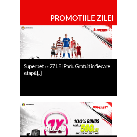
PROMOTIILE ZILEI
Superbet »» 27 LEI Pariu Gratuit în fiecare
etapă [..]