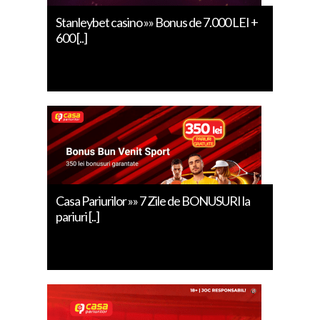
Stanleybet casino »» Bonus de 7.000 LEI +
600 [..]
Casa Pariurilor »» 7 Zile de BONUSURI la
pariuri [..]