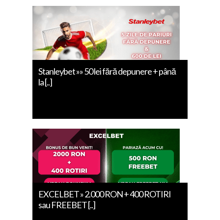
Stanleybet »» 50 lei fără depunere + până
la [..]
EXCELBET » 2.000 RON + 400 ROTIRI
sau FREEBET [..]