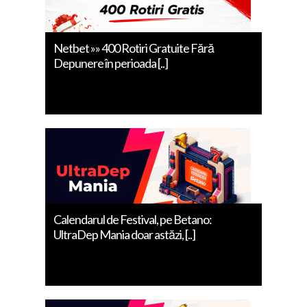
Netbet »» 400 Rotiri Gratuite Fără
Depunere în perioada [..]
Calendarul de Festival, pe Betano:
UltraDep Mania doar astăzi, [..]