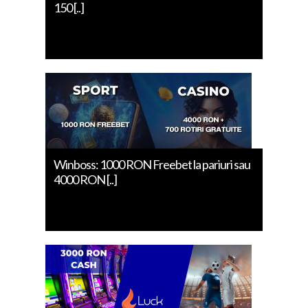
150 [..]
Winboss: 1000 RON Freebet la pariuri sau
4000 RON [..]