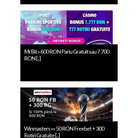
MrBit » 600 RON Pariu Gratuit sau 7.700
RON [..]
Winmasters »» 50 RON Freebet + 300
Rotiri Gratuite [..]