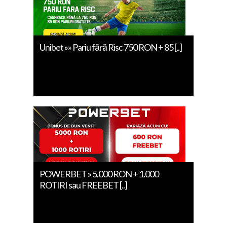
Unibet »» Pariu fără Risc 750 RON + 85 [..]
POWERBET » 5.000 RON + 1.000
ROTIRI sau FREEBET [..]