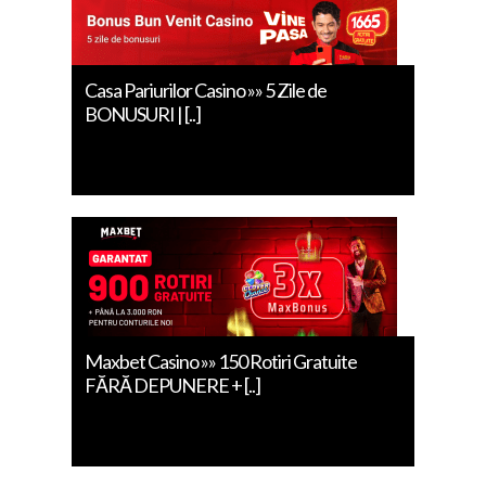
Casa Pariurilor Casino »» 5 Zile de
BONUSURI | [..]
Maxbet Casino »» 150 Rotiri Gratuite
FĂRĂ DEPUNERE + [..]