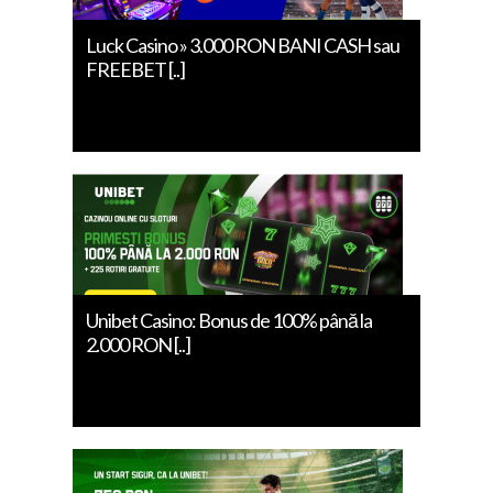
Luck Casino » 3.000 RON BANI CASH sau
FREEBET [..]
Unibet Casino: Bonus de 100% până la
2.000 RON [..]