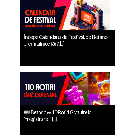
Începe Calendarul de Festival, pe Betano:
premii zilnice fără [..]
Betano »» 10 Rotiri Gratuite la
înregistrare + [..]