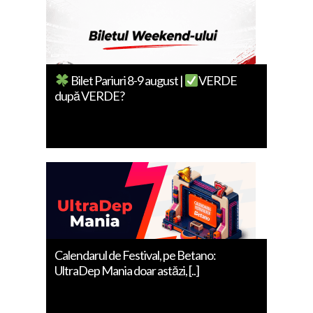
Bilet Pariuri 8-9 august |
VERDE
după VERDE?
Calendarul de Festival, pe Betano:
UltraDep Mania doar astăzi, [..]