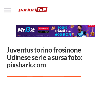
Juventus torino frosinone
Udinese serie a sursa foto:
pixshark.com