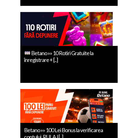
Betano »» 10 Rotiri Gratuite la
înregistrare + [..]
Betano »» 100 Lei Bonus la verificarea
contului, RULAJ [..]