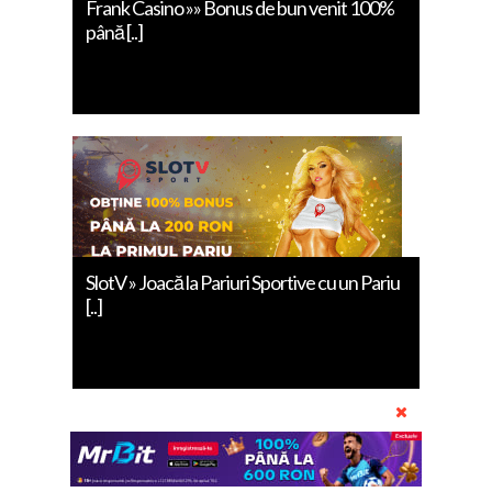
Frank Casino »» Bonus de bun venit 100%
până [..]
SlotV » Joacă la Pariuri Sportive cu un Pariu
[..]