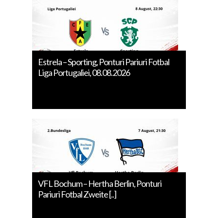
Estrela – Sporting, Ponturi Pariuri Fotbal
Liga Portugaliei, 08.08.2026
VFL Bochum – Hertha Berlin, Ponturi
Pariuri Fotbal Zweite [..]