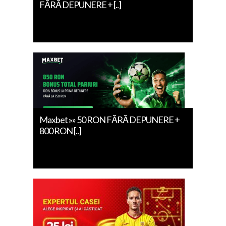
FĂRĂ DEPUNERE + [..]
Maxbet »» 50 RON FĂRĂ DEPUNERE +
800 RON [..]