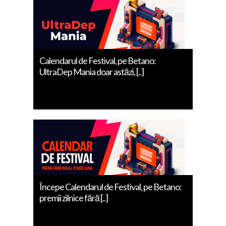
Calendarul de Festival, pe Betano:
UltraDep Mania doar astăzi, [..]
Începe Calendarul de Festival, pe Betano:
premii zilnice fără [..]