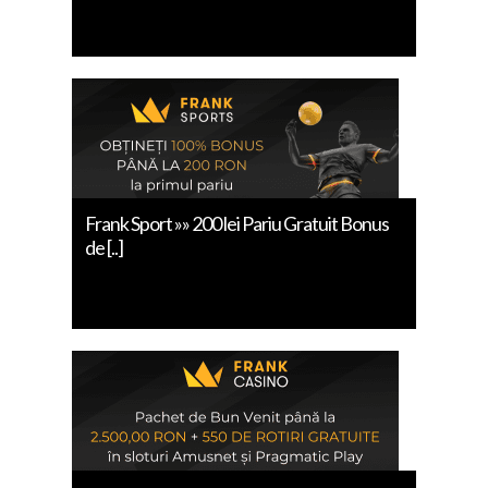
Frank Sport »» 200 lei Pariu Gratuit Bonus
de [..]