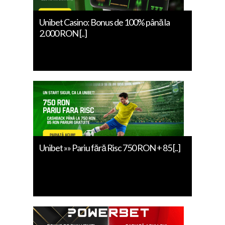
Unibet Casino: Bonus de 100% până la
2.000 RON [..]
Unibet »» Pariu fără Risc 750 RON + 85 [..]