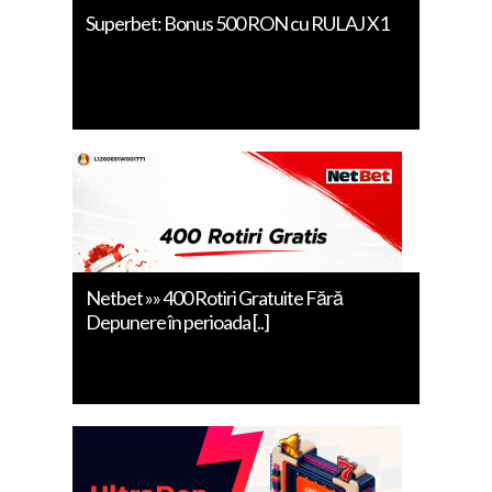
Superbet: Bonus 500 RON cu RULAJ X1
Netbet »» 400 Rotiri Gratuite Fără
Depunere în perioada [..]