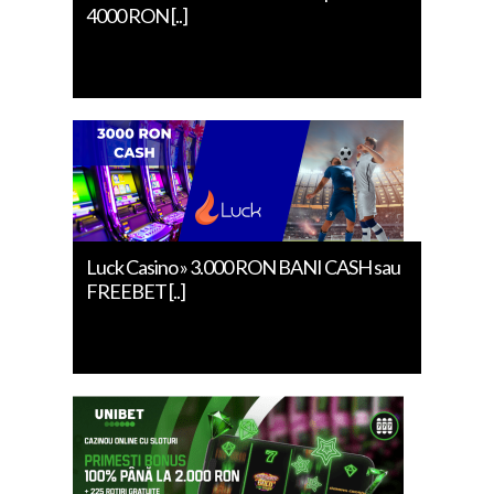
4000 RON [..]
Luck Casino » 3.000 RON BANI CASH sau
FREEBET [..]