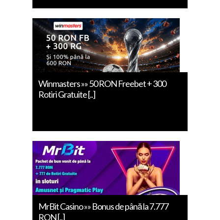
Winmasters »» 50 RON Freebet + 300
Rotiri Gratuite [..]
MrBit Casino »» Bonus de până la 7.777
RON [..]