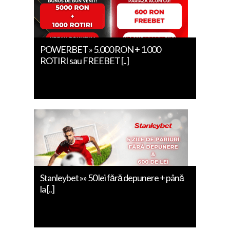
POWERBET » 5.000 RON + 1.000
ROTIRI sau FREEBET [..]
Stanleybet »» 50 lei fără depunere + până
la [..]