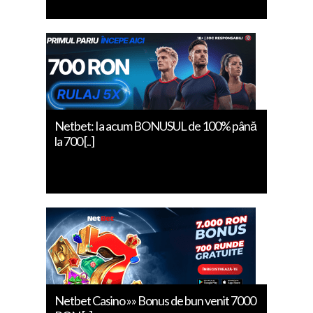
Netbet: Ia acum BONUSUL de 100% până
la 700 [..]
Netbet Casino »» Bonus de bun venit 7000