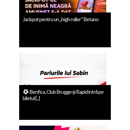
Jackpot pentru un „high roller” Betano
Benfica, Club Brugge și Rapid intră pe
biletul [..]