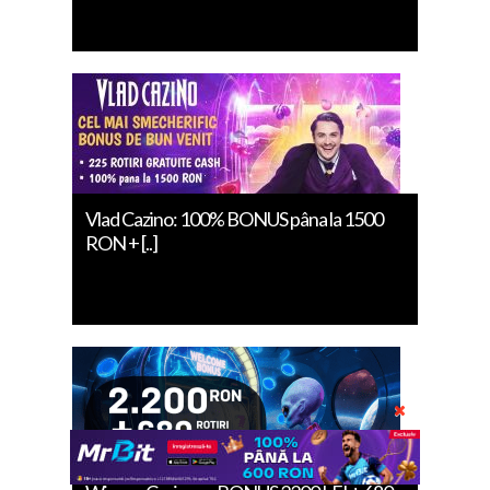
Vlad Cazino: 100% BONUS pâna la 1500
RON + [..]