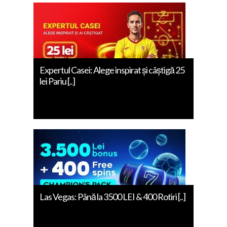
Expertul Casei: Alege inspirat și câștigă 25
lei Pariu [..]
Las Vegas: Până la 3500 LEI & 400 Rotiri [..]