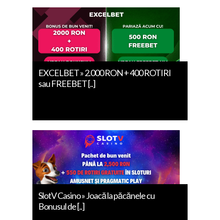
EXCELBET » 2.000 RON + 400 ROTIRI
sau FREEBET [..]
SlotV Casino » Joacă la păcănele cu
Bonusul de [..]