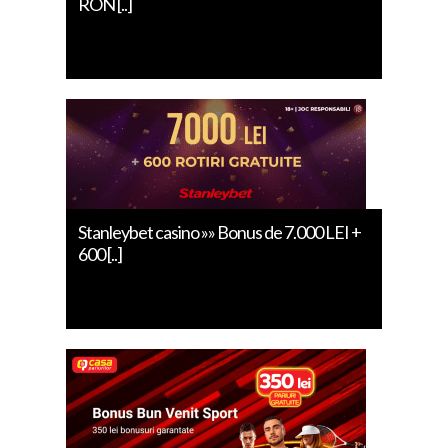
RON [..]
Stanleybet casino »» Bonus de 7.000 LEI +
600 [..]