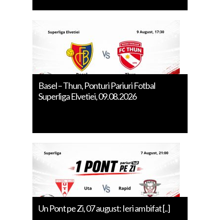
Basel – Thun, Ponturi Pariuri Fotbal
Superliga Elvetiei, 09.08.2026
Un Pont pe Zi, 07 august: Ieri am bifat [..]