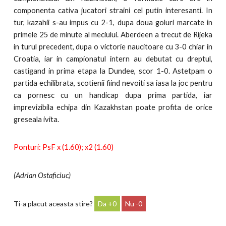
componenta cativa jucatori straini cel putin interesanti. In
tur, kazahii s-au impus cu 2-1, dupa doua goluri marcate in
primele 25 de minute al meciului. Aberdeen a trecut de Rijeka
in turul precedent, dupa o victorie naucitoare cu 3-0 chiar in
Croatia, iar in campionatul intern au debutat cu dreptul,
castigand in prima etapa la Dundee, scor 1-0. Astetpam o
partida echilibrata, scotienii fiind nevoiti sa iasa la joc pentru
ca pornesc cu un handicap dupa prima partida, iar
imprevizibila echipa din Kazakhstan poate profita de orice
greseala ivita.
Ponturi: PsF x (1.60); x2 (1.60)
(Adrian Ostaficiuc)
Ti-a placut aceasta stire?
0
0