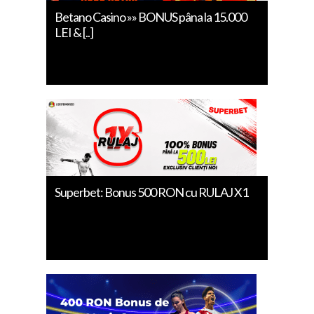
Betano Casino »» BONUS pâna la 15.000
LEI & [..]
Superbet: Bonus 500 RON cu RULAJ X1