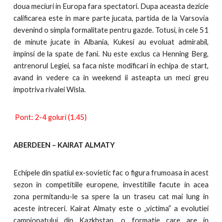
doua meciuri in Europa fara spectatori. Dupa aceasta dezicie
calificarea este in mare parte jucata, partida de la Varsovia
devenind o simpla formalitate pentru gazde. Totusi, in cele 51
de minute jucate in Albania, Kukesi au evoluat admirabil,
impinsi de la spate de fani. Nu este exclus ca Henning Berg,
antrenorul Legiei, sa faca niste modificari in echipa de start,
avand in vedere ca in weekend ii asteapta un meci greu
impotriva rivalei Wisla.
Pont: 2-4 goluri (1.45)
ABERDEEN – KAIRAT ALMATY
Echipele din spatiul ex-sovietic fac o figura frumoasa in acest
sezon in competitiile europene, investitiile facute in acea
zona permitandu-le sa spere la un traseu cat mai lung in
aceste intreceri. Kairat Almaty este o „victima” a evolutiei
campionatului din Kazkhstan, o formatie care are in