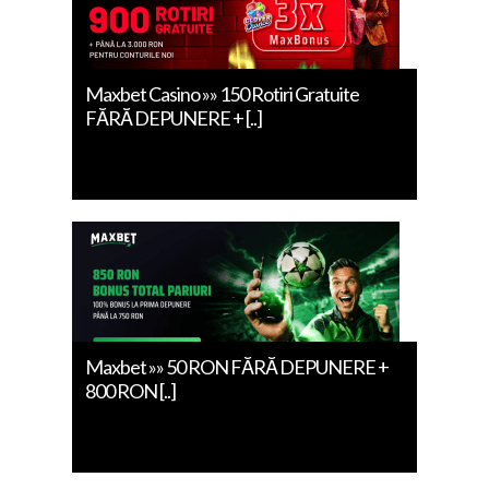
Maxbet Casino »» 150 Rotiri Gratuite
FĂRĂ DEPUNERE + [..]
Maxbet »» 50 RON FĂRĂ DEPUNERE +
800 RON [..]