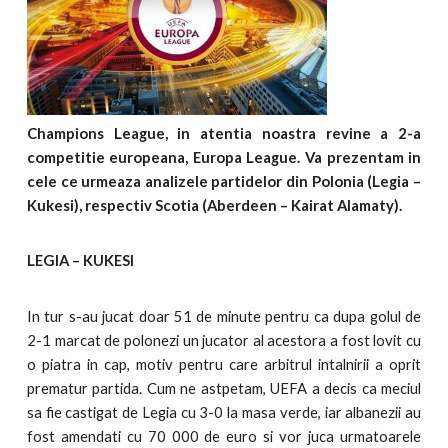
Champions League, in atentia noastra revine a 2-a
competitie europeana, Europa League. Va prezentam in
cele ce urmeaza analizele partidelor din Polonia (Legia –
Kukesi), respectiv Scotia (Aberdeen – Kairat Alamaty).
LEGIA – KUKESI
In tur s-au jucat doar 51 de minute pentru ca dupa golul de
2-1 marcat de polonezi un jucator al acestora a fost lovit cu
o piatra in cap, motiv pentru care arbitrul intalnirii a oprit
prematur partida. Cum ne astpetam, UEFA a decis ca meciul
sa fie castigat de Legia cu 3-0 la masa verde, iar albanezii au
fost amendati cu 70 000 de euro si vor juca urmatoarele