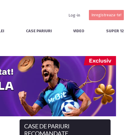
Inregistreaza-te!
Log-in
LEI
CASE PARIURI
VIDEO
SUPER 12
CASE DE PARIURI
RECOMANDATE