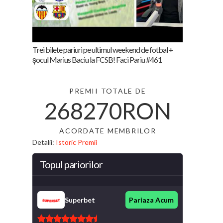
Trei bilete pariuri pe ultimul weekend de fotbal +
șocul Marius Baciu la FCSB! Faci Pariu #461
PREMII TOTALE DE
268270
RON
ACORDATE MEMBRILOR
Detalii:
Istoric Premii
Topul pariorilor
Superbet
Pariaza Acum