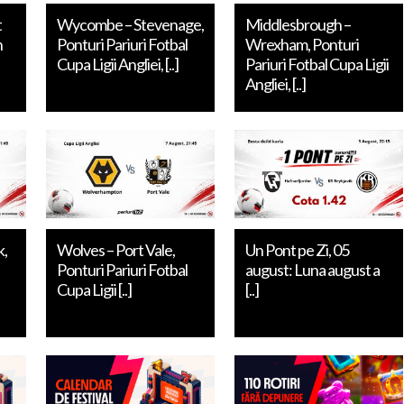
t
Wycombe – Stevenage,
Middlesbrough –
n
Ponturi Pariuri Fotbal
Wrexham, Ponturi
Cupa Ligii Angliei, [..]
Pariuri Fotbal Cupa Ligii
Angliei, [..]
k,
Wolves – Port Vale,
Un Pont pe Zi, 05
Ponturi Pariuri Fotbal
august: Luna august a
Cupa Ligii [..]
[..]