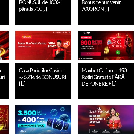
BONUSUL de 100%
Bonus de bun venit
până la 700 [..]
7000 RON [..]
le
Casa Pariurilor Casino
Maxbet Casino »» 150
uri
»» 5 Zile de BONUSURI
Rotiri Gratuite FĂRĂ
| [..]
DEPUNERE + [..]