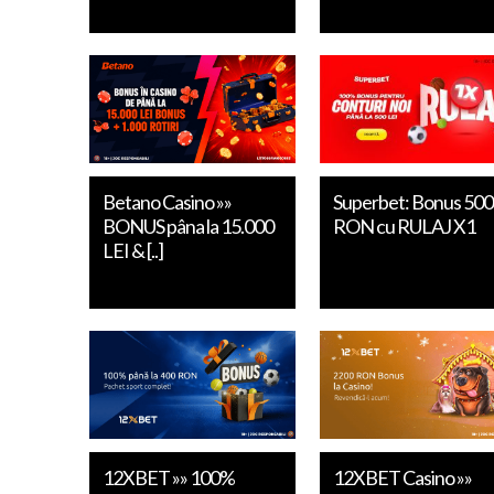
Betano Casino »»
Superbet: Bonus 500
BONUS pâna la 15.000
RON cu RULAJ X1
LEI & [..]
12XBET »» 100%
12XBET Casino »»