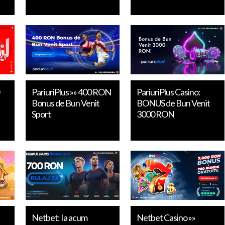
PariuriPlus »» 400 RON
PariuriPlus Casino:
Bonus de Bun Venit
BONUS de Bun Venit
Sport
3000 RON
Netbet: Ia acum
Netbet Casino »»