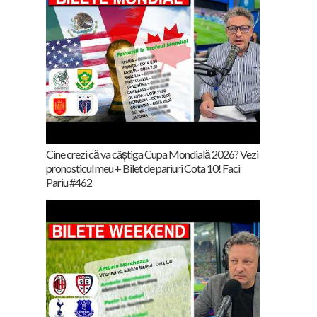
Cine crezi că va câștiga Cupa Mondială 2026? Vezi
pronosticul meu + Bilet de pariuri Cota 10! Faci
Pariu #462