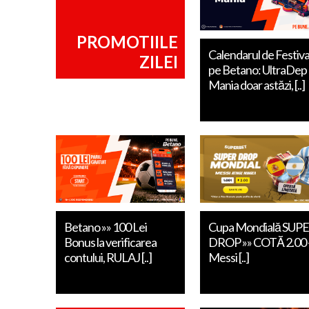
PROMOTIILE
Calendarul de Festiva
ZILEI
pe Betano: UltraDep
Mania doar astăzi, [..]
Betano »» 100 Lei
Cupa Mondială SUP
Bonus la verificarea
DROP »» COTĂ 2.00 
contului, RULAJ [..]
Messi [..]