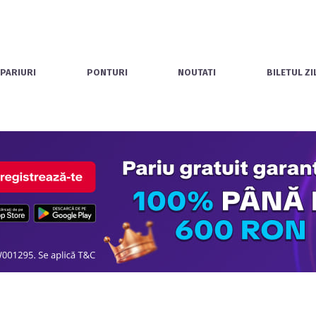
PARIURI
PONTURI
NOUTATI
BILETUL ZI