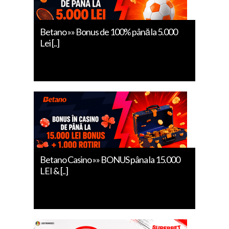
Betano »» Bonus de 100% până la 5.000
Lei [..]
Betano Casino »» BONUS pâna la 15.000
LEI & [..]