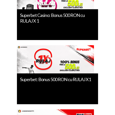
Superbet Casino: Bonus 500 RON cu
RULAJ X 1
Superbet: Bonus 500 RON cu RULAJ X1