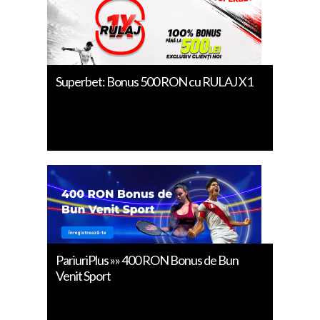
Superbet: Bonus 500 RON cu RULAJ X1
PariuriPlus »» 400 RON Bonus de Bun
Venit Sport