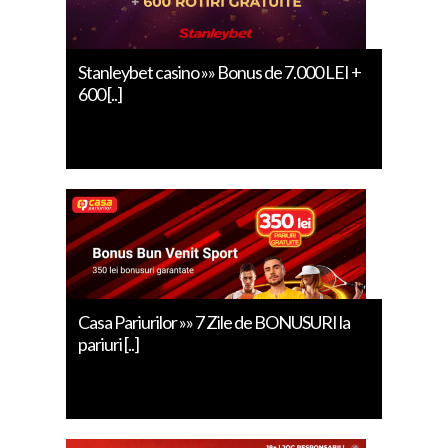
Stanleybet casino »» Bonus de 7.000 LEI +
600 [..]
Casa Pariurilor »» 7 Zile de BONUSURI la
pariuri [..]