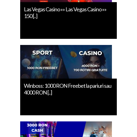
Las Vegas Casino »» Las Vegas Casino »»
150 [..]
Winboss: 1000 RON Freebet la pariuri sau
4000 RON [..]