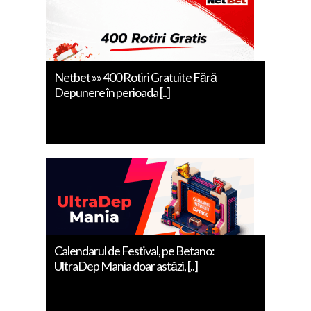
Netbet »» 400 Rotiri Gratuite Fără
Depunere în perioada [..]
Calendarul de Festival, pe Betano:
UltraDep Mania doar astăzi, [..]