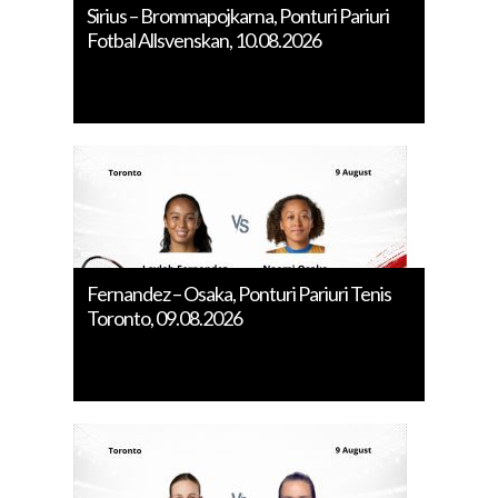
Sirius – Brommapojkarna, Ponturi Pariuri
Fotbal Allsvenskan, 10.08.2026
Fernandez – Osaka, Ponturi Pariuri Tenis
Toronto, 09.08.2026