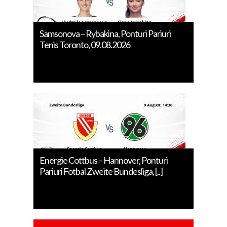
Samsonova – Rybakina, Ponturi Pariuri
Tenis Toronto, 09.08.2026
Energie Cottbus – Hannover, Ponturi
Pariuri Fotbal Zweite Bundesliga, [..]