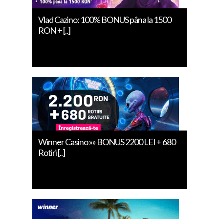
Vlad Cazino: 100% BONUS pâna la 1500
RON + [..]
Winner Casino »» BONUS 2200 LEI + 680
Rotiri [..]