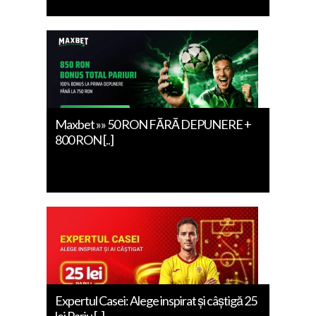
Maxbet »» 50 RON FĂRĂ DEPUNERE +
800 RON [..]
Expertul Casei: Alege inspirat și câștigă 25