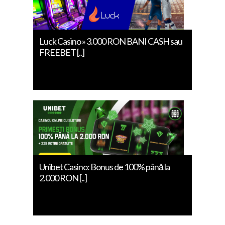
Luck Casino » 3.000 RON BANI CASH sau
FREEBET [..]
Unibet Casino: Bonus de 100% până la
2.000 RON [..]