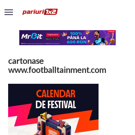
cartonase
www.footballtainment.com