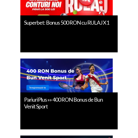
Superbet: Bonus 500 RON cu RULAJ X1
PariuriPlus »» 400 RON Bonus de Bun
Venit Sport