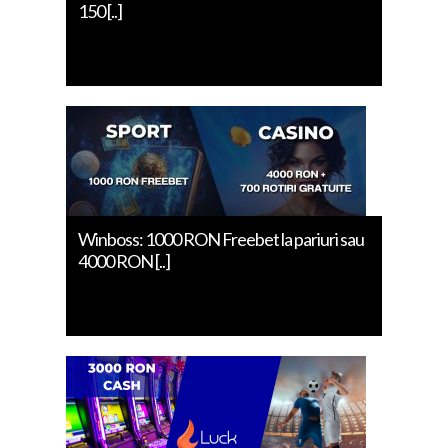
150 [..]
Winboss: 1000 RON Freebet la pariuri sau
4000 RON [..]