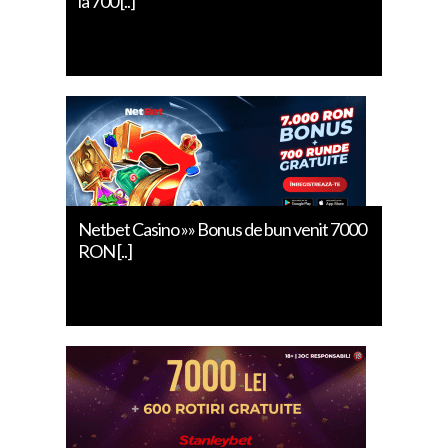
la 700 [..]
Netbet Casino »» Bonus de bun venit 7000
RON [..]