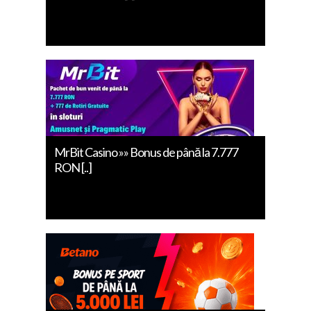
MrBit Casino »» Bonus de până la 7.777
RON [..]