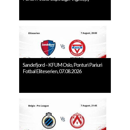
Sandefjord – KFUM Oslo, Ponturi Pariuri
Fotbal Eliteserien, 07.08.2026