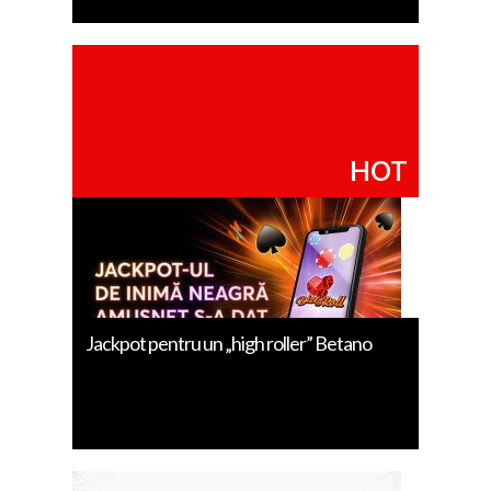
HOT
Jackpot pentru un „high roller” Betano