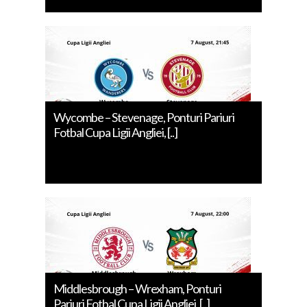
Wycombe – Stevenage, Ponturi Pariuri
Fotbal Cupa Ligii Angliei, [..]
Middlesbrough – Wrexham, Ponturi
Pariuri Fotbal Cupa Ligii Angliei, [..]