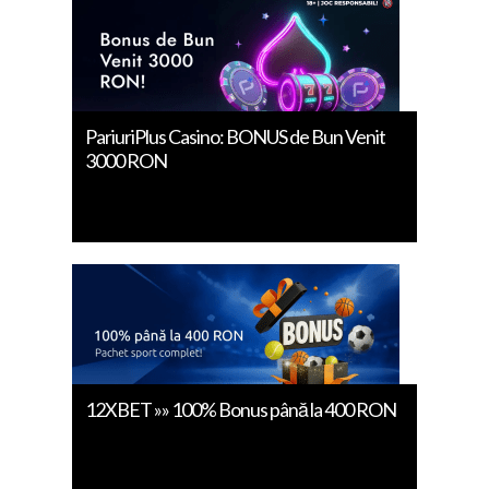
PariuriPlus Casino: BONUS de Bun Venit
3000 RON
12XBET »» 100% Bonus până la 400 RON