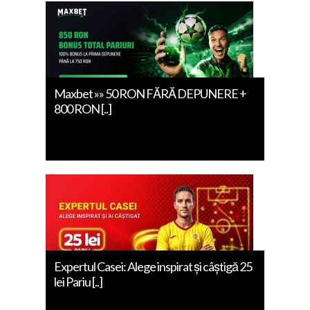
Maxbet »» 50 RON FĂRĂ DEPUNERE +
800 RON [..]
Expertul Casei: Alege inspirat și câștigă 25
lei Pariu [..]