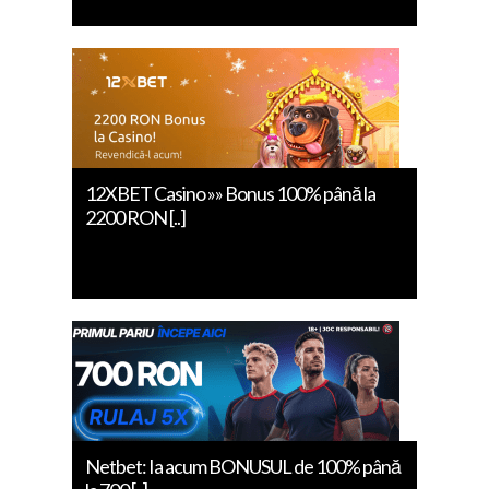
12XBET Casino »» Bonus 100% până la
2200 RON [..]
Netbet: Ia acum BONUSUL de 100% până