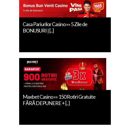
Casa Pariurilor Casino »» 5 Zile de
BONUSURI | [..]
Maxbet Casino »» 150 Rotiri Gratuite
FĂRĂ DEPUNERE + [..]