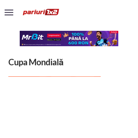
Cupa Mondială