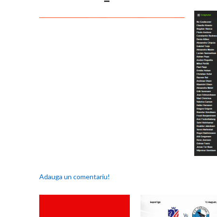
Adauga un comentariu!