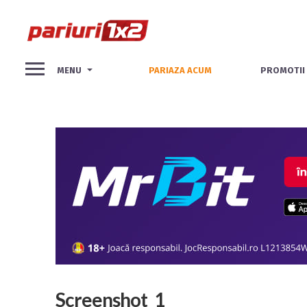
MENU
PARIAZA ACUM
PROMOTII 
Screenshot_1