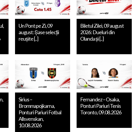
l,
Un Pont pe Zi, 09
Biletul Zilei, 09 august
august: Șase selecții
2026: Dueluri din
6
reușite [..]
Olanda și [..]
n,
Sirius –
Fernandez – Osaka,
Brommapojkarna,
Ponturi Pariuri Tenis
Ponturi Pariuri Fotbal
Toronto, 09.08.2026
Allsvenskan,
10.08.2026