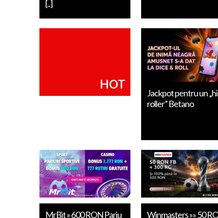
[..]
HOT
Jackpot pentru un „h
roller” Betano
MrBit » 600 RON Pariu
Winmasters »» 50 R