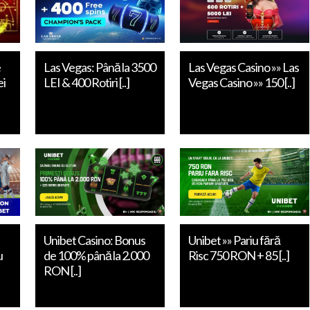
e
Las Vegas: Până la 3500
Las Vegas Casino »» Las
ei
LEI & 400 Rotiri [..]
Vegas Casino »» 150 [..]
Unibet Casino: Bonus
Unibet »» Pariu fără
u
de 100% până la 2.000
Risc 750 RON + 85 [..]
RON [..]