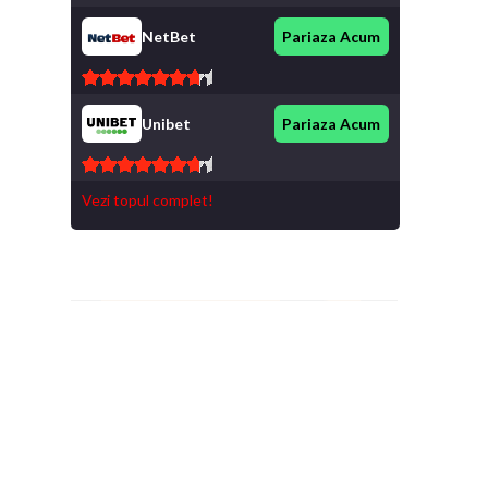
NetBet
Pariaza Acum
Unibet
Pariaza Acum
Vezi topul complet!