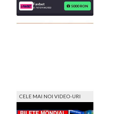
Favbet
5000 RON
D. 767/29.04.2022
CELE MAI NOI VIDEO-URI