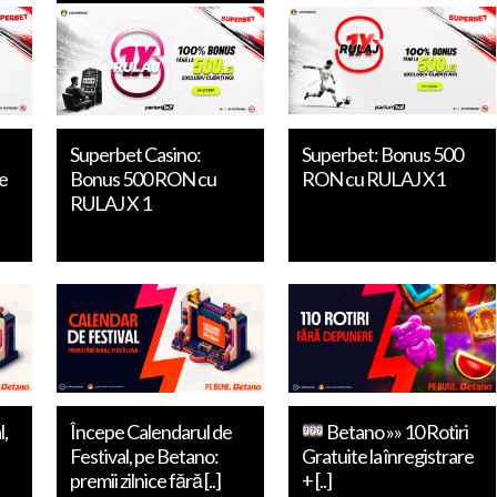
Superbet Casino:
Superbet: Bonus 500
re
Bonus 500 RON cu
RON cu RULAJ X1
RULAJ X 1
l,
Începe Calendarul de
Betano »» 10 Rotiri
Festival, pe Betano:
Gratuite la înregistrare
premii zilnice fără [..]
+ [..]