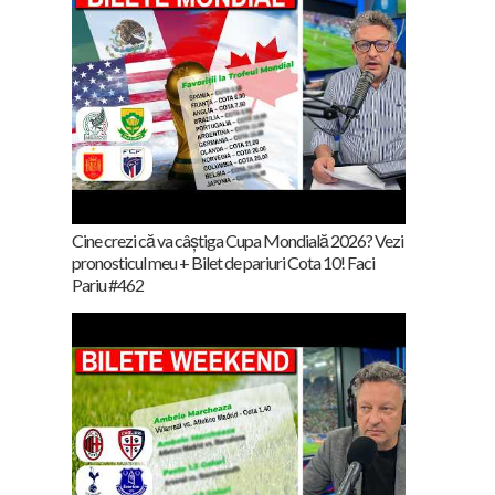
Cine crezi că va câștiga Cupa Mondială 2026? Vezi
pronosticul meu + Bilet de pariuri Cota 10! Faci
Pariu #462