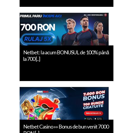
Netbet: Ia acum BONUSUL de 100% până
la 700 [..]
Netbet Casino »» Bonus de bun venit 7000
RON [..]