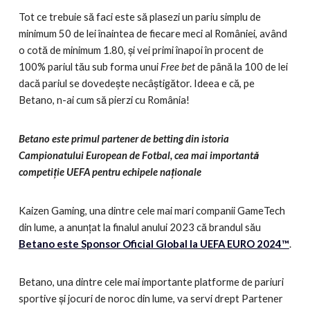
Tot ce trebuie să faci este să plasezi un pariu simplu de
minimum 50 de lei înaintea de fiecare meci al României, având
o cotă de minimum 1.80, și vei primi înapoi în procent de
100% pariul tău sub forma unui
Free bet
de până la 100 de lei
dacă pariul se dovedește necâștigător. Ideea e că, pe
Betano, n-ai cum să pierzi cu România!
Betano este primul partener de betting din istoria
Campionatului European de Fotbal, cea mai importantă
competiție UEFA pentru echipele naționale
Kaizen Gaming, una dintre cele mai mari companii GameTech
din lume, a anunțat la finalul anului 2023 că brandul său
Betano este Sponsor Oficial Global la UEFA EURO 2024™
.
Betano, una dintre cele mai importante platforme de pariuri
sportive și jocuri de noroc din lume, va servi drept Partener