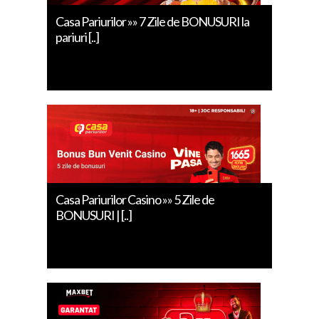
Casa Pariurilor »» 7 Zile de BONUSURI la
pariuri [..]
Casa Pariurilor Casino »» 5 Zile de
BONUSURI | [..]