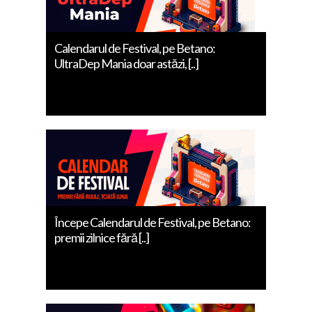
Calendarul de Festival, pe Betano:
UltraDep Mania doar astăzi, [..]
Începe Calendarul de Festival, pe Betano:
premii zilnice fără [..]