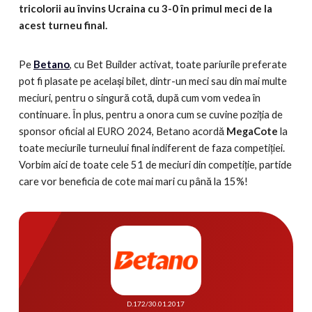
tricolorii au învins Ucraina cu 3-0 în primul meci de la
acest turneu final.
Pe
Betano
, cu Bet Builder activat, toate pariurile preferate
pot fi plasate pe același bilet, dintr-un meci sau din mai multe
meciuri, pentru o singură cotă, după cum vom vedea în
continuare. În plus, pentru a onora cum se cuvine poziția de
sponsor oficial al EURO 2024, Betano acordă
MegaCote
la
toate meciurile turneului final indiferent de faza competiției.
Vorbim aici de toate cele 51 de meciuri din competiție, partide
care vor beneficia de cote mai mari cu până la 15%!
D.172/30.01.2017