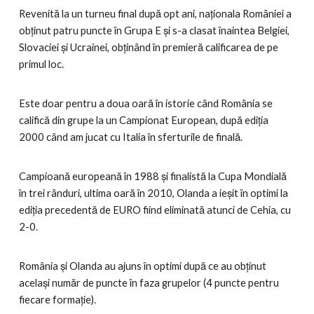
Revenită la un turneu final după opt ani, naționala României a
obținut patru puncte în Grupa E și s-a clasat înaintea Belgiei,
Slovaciei și Ucrainei, obținând în premieră calificarea de pe
primul loc.
Este doar pentru a doua oară în istorie când România se
califică din grupe la un Campionat European, după ediția
2000 când am jucat cu Italia în sferturile de finală.
Campioană europeană în 1988 și finalistă la Cupa Mondială
în trei rânduri, ultima oară în 2010, Olanda a ieșit în optimi la
ediția precedentă de EURO fiind eliminată atunci de Cehia, cu
2-0.
România și Olanda au ajuns în optimi după ce au obținut
același număr de puncte în faza grupelor (4 puncte pentru
fiecare formație).