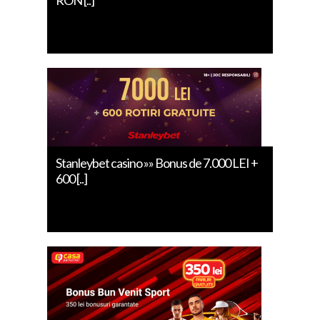
Stanleybet casino »» Bonus de 7.000 LEI +
600 [..]