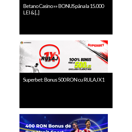
Betano Casino »» BONUS pâna la 15.000
LEI & [..]
Superbet: Bonus 500 RON cu RULAJ X1