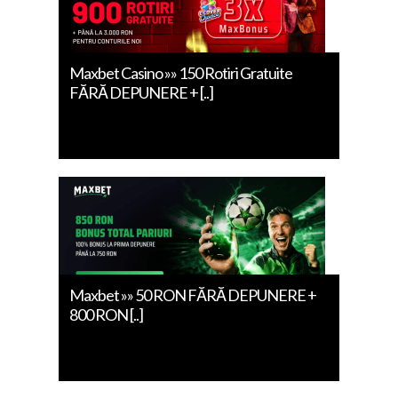
Maxbet Casino »» 150 Rotiri Gratuite
FĂRĂ DEPUNERE + [..]
Maxbet »» 50 RON FĂRĂ DEPUNERE +
800 RON [..]