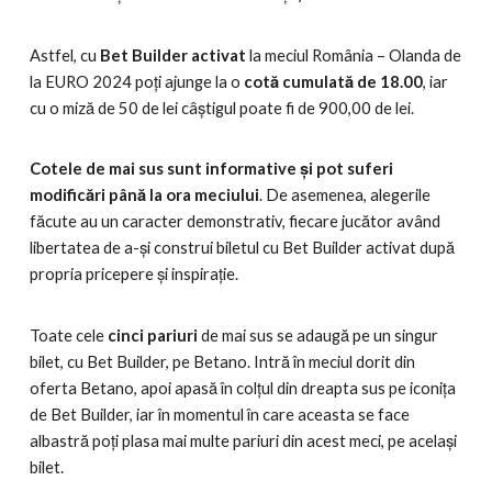
Astfel, cu
Bet Builder activat
la meciul România – Olanda de
la EURO 2024 poți ajunge la o
cotă cumulată de 18.00
, iar
cu o miză de 50 de lei câștigul poate fi de 900,00 de lei.
Cotele de mai sus sunt informative și pot suferi
modificări până la ora meciului
. De asemenea, alegerile
făcute au un caracter demonstrativ, fiecare jucător având
libertatea de a-și construi biletul cu Bet Builder activat după
propria pricepere și inspirație.
Toate cele
cinci pariuri
de mai sus se adaugă pe un singur
bilet, cu Bet Builder, pe Betano. Intră în meciul dorit din
oferta Betano, apoi apasă în colțul din dreapta sus pe iconița
de Bet Builder, iar în momentul în care aceasta se face
albastră poți plasa mai multe pariuri din acest meci, pe același
bilet.