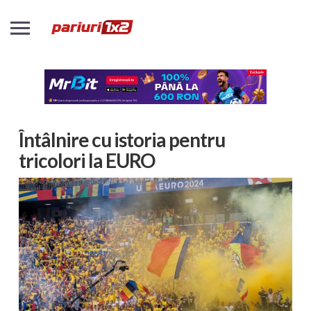
Întâlnire cu istoria pentru
tricolori la EURO