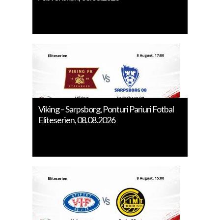
Viking – Sarpsborg, Ponturi Pariuri Fotbal
Eliteserien, 08.08.2026