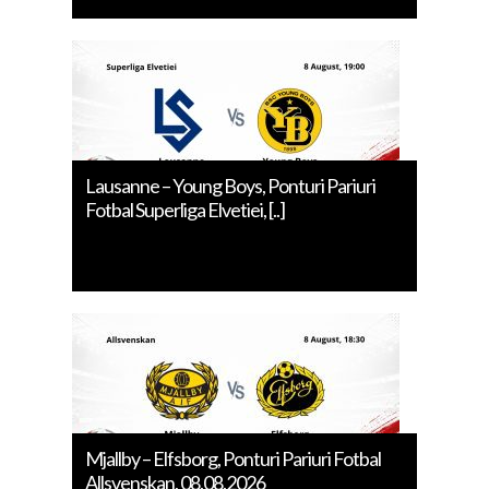
Lausanne – Young Boys, Ponturi Pariuri
Fotbal Superliga Elvetiei, [..]
Mjallby – Elfsborg, Ponturi Pariuri Fotbal
Allsvenskan, 08.08.2026