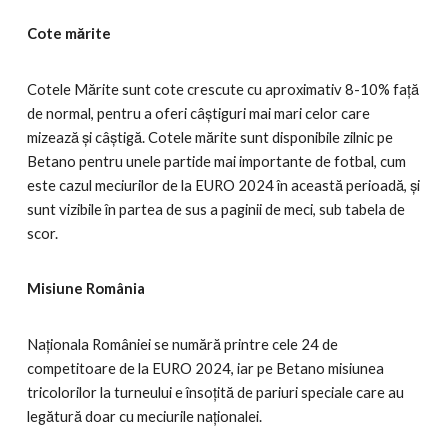
Cote mărite
Cotele Mărite sunt cote crescute cu aproximativ 8-10% față
de normal, pentru a oferi câștiguri mai mari celor care
mizează și câștigă. Cotele mărite sunt disponibile zilnic pe
Betano pentru unele partide mai importante de fotbal, cum
este cazul meciurilor de la EURO 2024 în această perioadă, și
sunt vizibile în partea de sus a paginii de meci, sub tabela de
scor.
Misiune România
Naționala României se numără printre cele 24 de
competitoare de la EURO 2024, iar pe Betano misiunea
tricolorilor la turneului e însoțită de pariuri speciale care au
legătură doar cu meciurile naționalei.