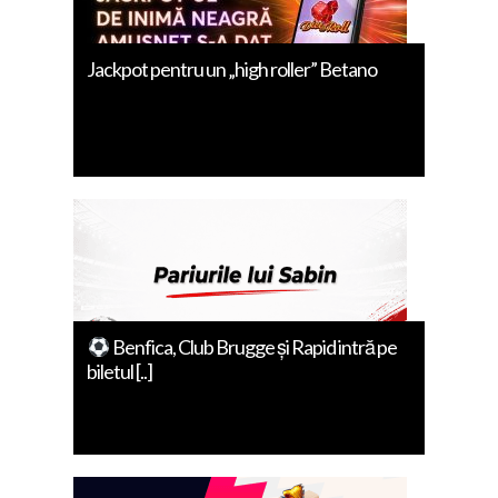
Jackpot pentru un „high roller” Betano
Benfica, Club Brugge și Rapid intră pe
biletul [..]