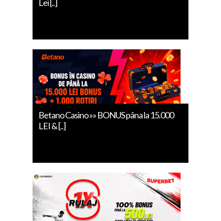
Lei [..]
Betano Casino »» BONUS pâna la 15.000
LEI & [..]