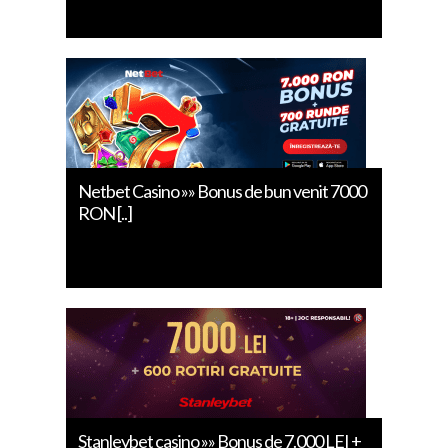
Netbet Casino »» Bonus de bun venit 7000
RON [..]
Stanleybet casino »» Bonus de 7.000 LEI +