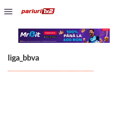
liga_bbva