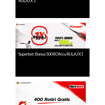
RULAJ X 1
Superbet: Bonus 500 RON cu RULAJ X1