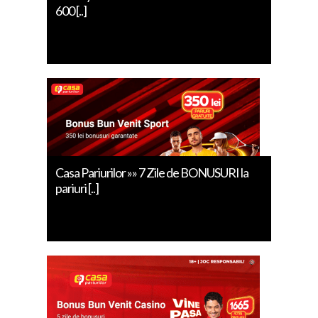
600 [..]
Casa Pariurilor »» 7 Zile de BONUSURI la
pariuri [..]