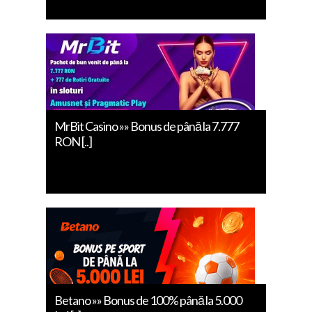
MrBit Casino »» Bonus de până la 7.777
RON [..]
Betano »» Bonus de 100% până la 5.000