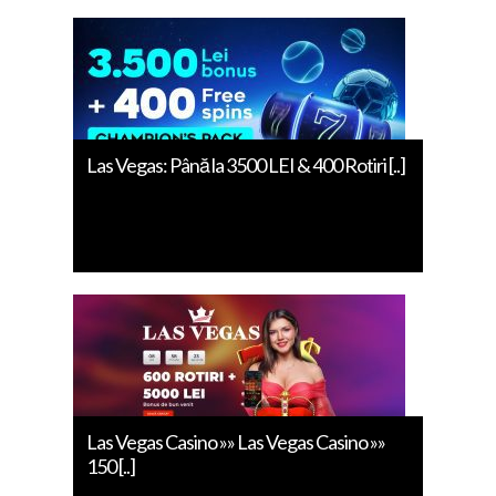
Las Vegas: Până la 3500 LEI & 400 Rotiri [..]
Las Vegas Casino »» Las Vegas Casino »»
150 [..]