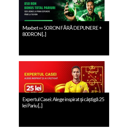
Maxbet »» 50 RON FĂRĂ DEPUNERE +
800 RON [..]
Expertul Casei: Alege inspirat și câștigă 25
lei Pariu [..]