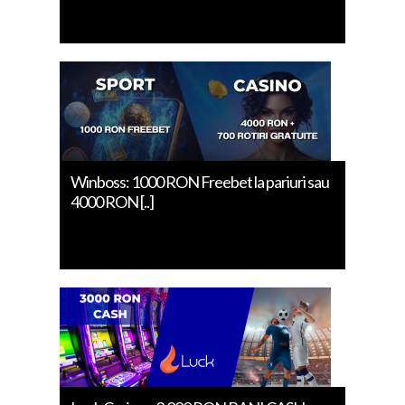
Winboss: 1000 RON Freebet la pariuri sau
4000 RON [..]