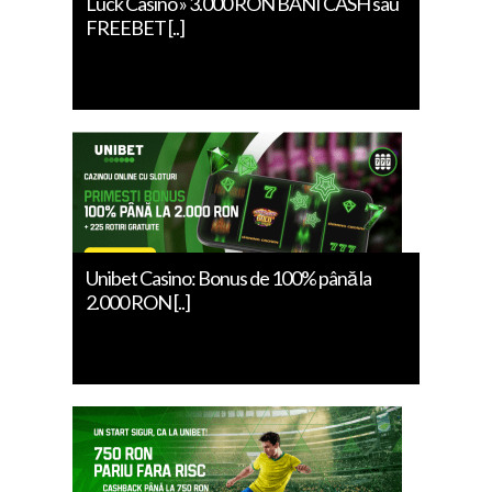
Luck Casino » 3.000 RON BANI CASH sau
FREEBET [..]
Unibet Casino: Bonus de 100% până la
2.000 RON [..]