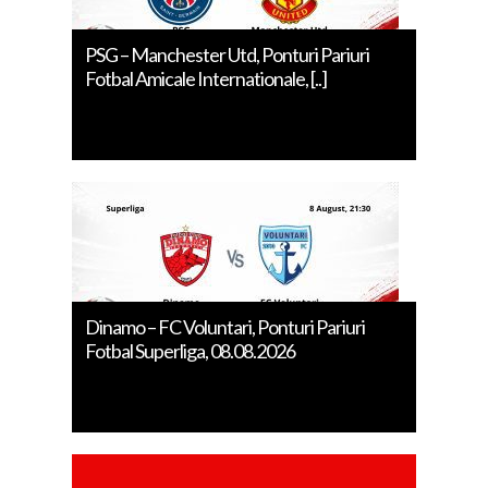
PSG – Manchester Utd, Ponturi Pariuri
Fotbal Amicale Internationale, [..]
Dinamo – FC Voluntari, Ponturi Pariuri
Fotbal Superliga, 08.08.2026