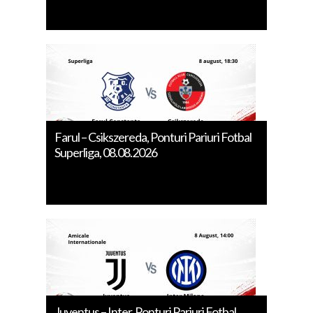
Farul – Csikszereda, Ponturi Pariuri Fotbal
Superliga, 08.08.2026
Juventus – Inter, Ponturi Pariuri Fotbal