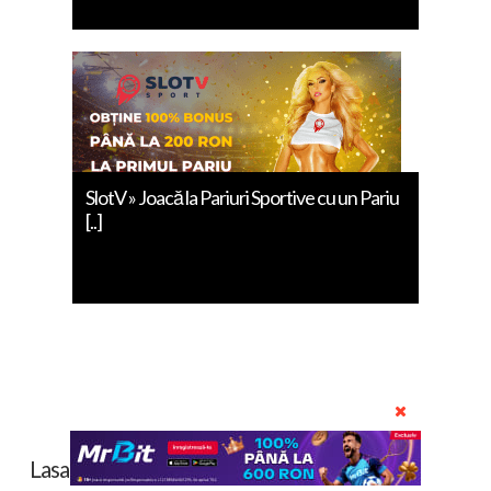
SlotV » Joacă la Pariuri Sportive cu un Pariu
[..]
Lasa un comentariu