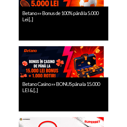
Betano »» Bonus de 100% până la 5.000
Lei [..]
Betano Casino »» BONUS pâna la 15.000
LEI & [..]