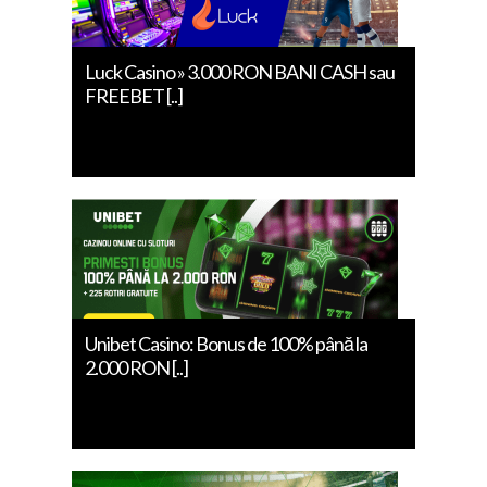
Luck Casino » 3.000 RON BANI CASH sau
FREEBET [..]
Unibet Casino: Bonus de 100% până la
2.000 RON [..]