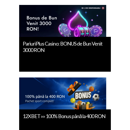
PariuriPlus Casino: BONUS de Bun Venit
3000 RON
12XBET »» 100% Bonus până la 400 RON