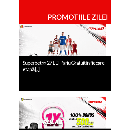
PROMOTIILE ZILEI
Superbet »» 27 LEI Pariu Gratuit în fiecare
etapă [..]