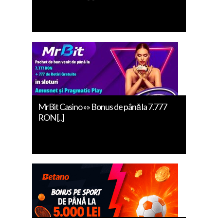
MrBit Casino »» Bonus de până la 7.777
RON [..]