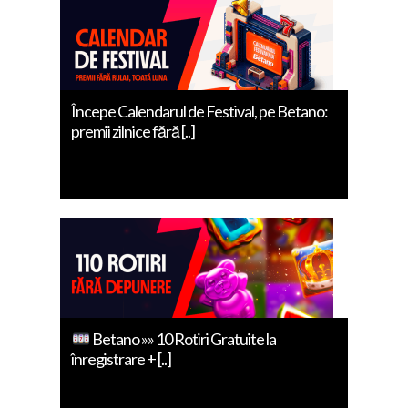
Începe Calendarul de Festival, pe Betano:
premii zilnice fără [..]
Betano »» 10 Rotiri Gratuite la
înregistrare + [..]