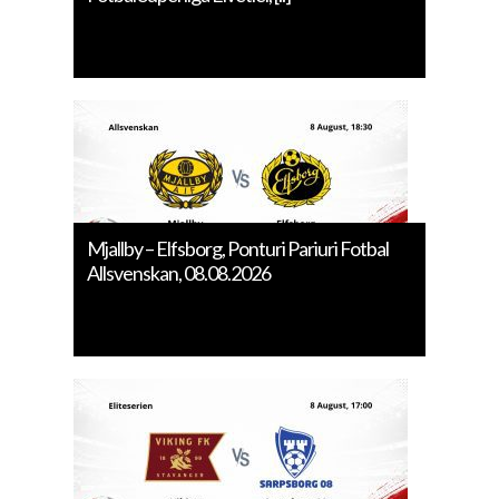
Mjallby – Elfsborg, Ponturi Pariuri Fotbal
Allsvenskan, 08.08.2026