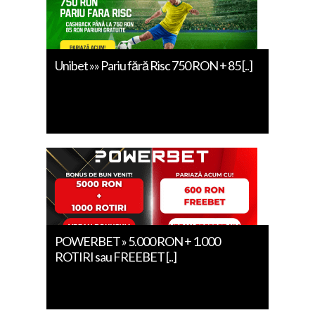
Unibet »» Pariu fără Risc 750 RON + 85 [..]
POWERBET » 5.000 RON + 1.000
ROTIRI sau FREEBET [..]