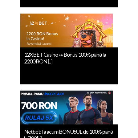
12XBET Casino »» Bonus 100% până la
2200 RON [..]
Netbet: Ia acum BONUSUL de 100% până