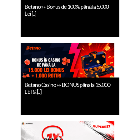
Betano »» Bonus de 100% până la 5.000
Lei [..]
Betano Casino »» BONUS pâna la 15.000
LEI & [..]