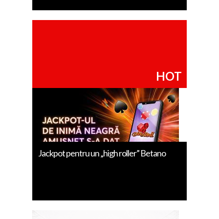
HOT
Jackpot pentru un „high roller” Betano