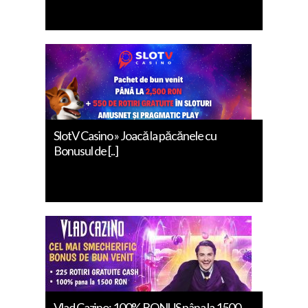
SlotV Casino » Joacă la păcănele cu
Bonusul de [..]
Vlad Cazino: 100% BONUS pâna la 1500