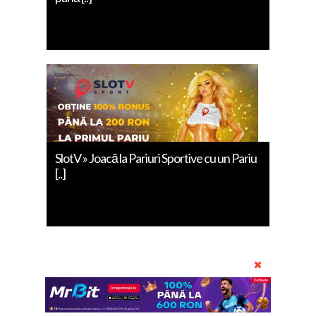
SlotV » Joacă la Pariuri Sportive cu un Pariu
[..]