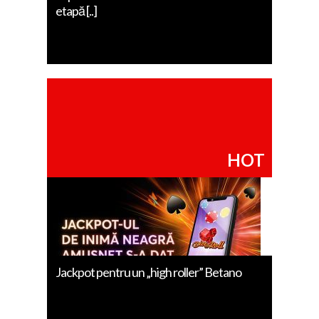
etapă [..]
HOT
Jackpot pentru un „high roller” Betano