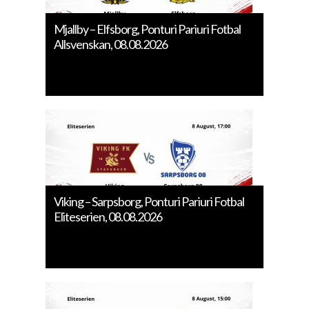
Mjallby – Elfsborg, Ponturi Pariuri Fotbal
Allsvenskan, 08.08.2026
Viking – Sarpsborg, Ponturi Pariuri Fotbal
Eliteserien, 08.08.2026