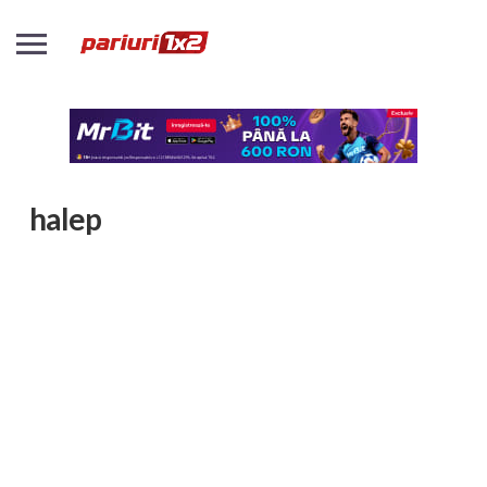
halep