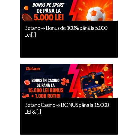
Betano »» Bonus de 100% până la 5.000
Lei [..]
Betano Casino »» BONUS pâna la 15.000
LEI & [..]