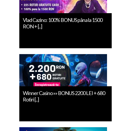
Vlad Cazino: 100% BONUS pâna la 1500
RON + [..]
Winner Casino »» BONUS 2200 LEI + 680
Rotiri [..]