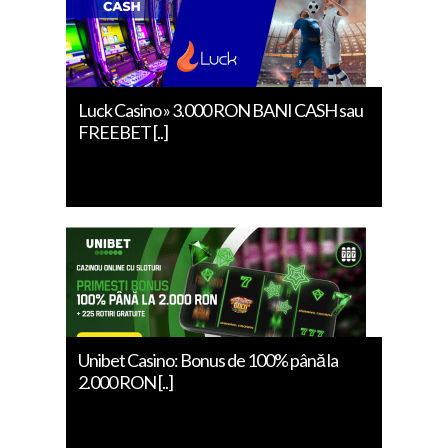
Luck Casino » 3.000 RON BANI CASH sau
FREEBET [..]
Unibet Casino: Bonus de 100% până la
2.000 RON [..]