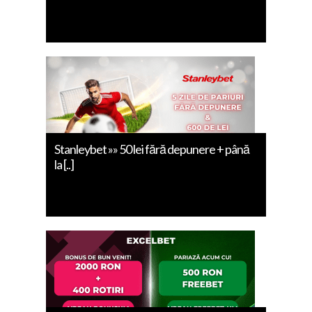
Stanleybet »» 50 lei fără depunere + până
la [..]