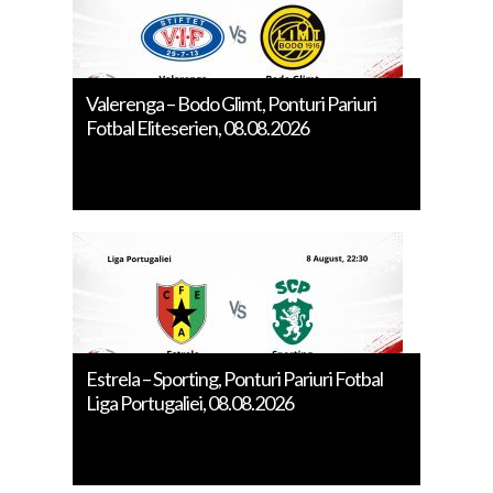
Valerenga – Bodo Glimt, Ponturi Pariuri
Fotbal Eliteserien, 08.08.2026
Estrela – Sporting, Ponturi Pariuri Fotbal
Liga Portugaliei, 08.08.2026