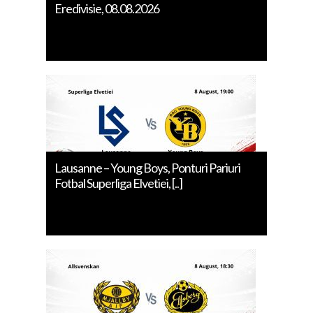
Eredivisie, 08.08.2026
Lausanne – Young Boys, Ponturi Pariuri
Fotbal Superliga Elvetiei, [..]