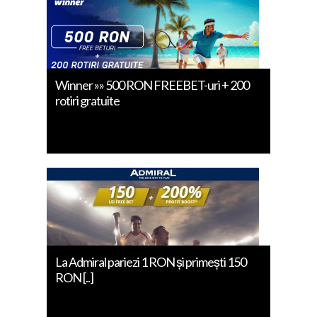
Winner »» 500 RON FREEBET-uri + 200
rotiri gratuite
La Admiral pariezi 1 RON și primești 150
RON [..]