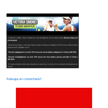
Adauga un comentariu!