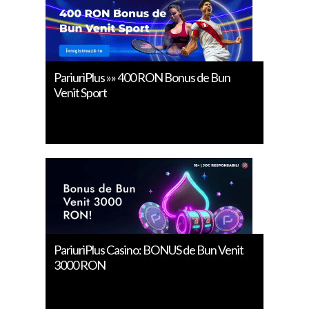
PariuriPlus »» 400 RON Bonus de Bun
Venit Sport
PariuriPlus Casino: BONUS de Bun Venit
3000 RON