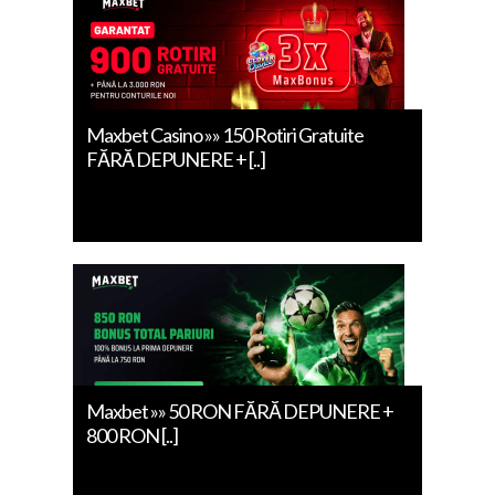
Maxbet Casino »» 150 Rotiri Gratuite
FĂRĂ DEPUNERE + [..]
Maxbet »» 50 RON FĂRĂ DEPUNERE +
800 RON [..]