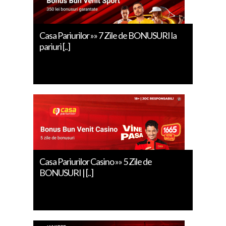
Casa Pariurilor »» 7 Zile de BONUSURI la
pariuri [..]
Casa Pariurilor Casino »» 5 Zile de
BONUSURI | [..]