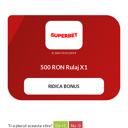
D. 266/13.03.2024
500 RON Rulaj X1
RIDICA BONUS
Ti-a placut aceasta stire?
1
0