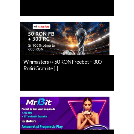
Winmasters »» 50 RON Freebet + 300
Rotiri Gratuite [..]