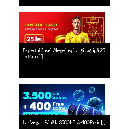
Expertul Casei: Alege inspirat și câștigă 25
lei Pariu [..]
Las Vegas: Până la 3500 LEI & 400 Rotiri [..]