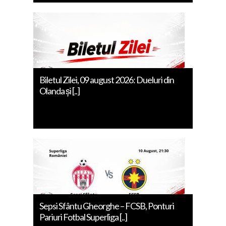
Biletul Zilei, 09 august 2026: Dueluri din
Olanda și [..]
Sepsi Sfântu Gheorghe – FCSB, Ponturi
Pariuri Fotbal Superliga [..]