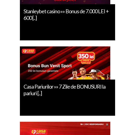
Stanleybet casino »» Bonus de 7.000 LEI +
600 [..]
Casa Pariurilor »» 7 Zile de BONUSURI la
pariuri [..]