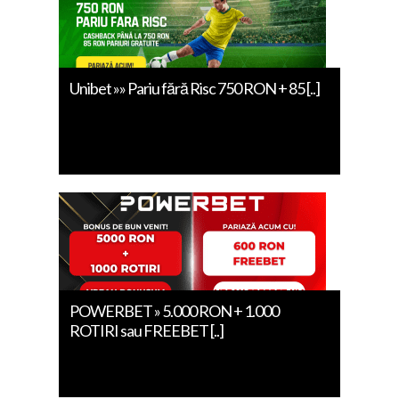
Unibet »» Pariu fără Risc 750 RON + 85 [..]
POWERBET » 5.000 RON + 1.000
ROTIRI sau FREEBET [..]