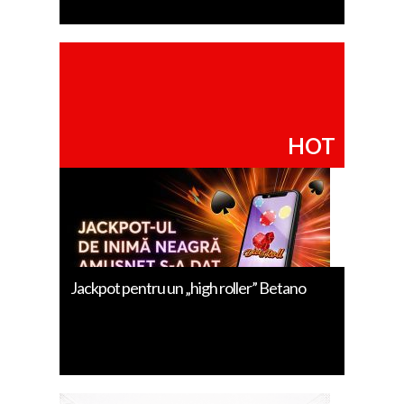
HOT
Jackpot pentru un „high roller” Betano