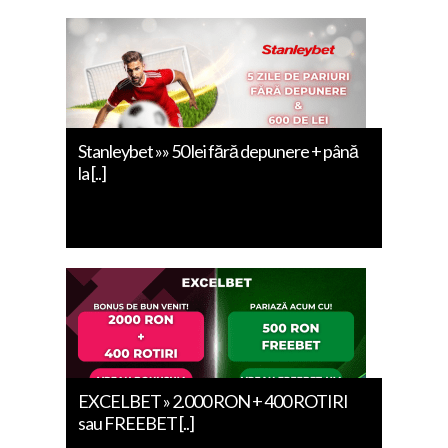
Stanleybet »» 50 lei fără depunere + până
la [..]
EXCELBET » 2.000 RON + 400 ROTIRI
sau FREEBET [..]