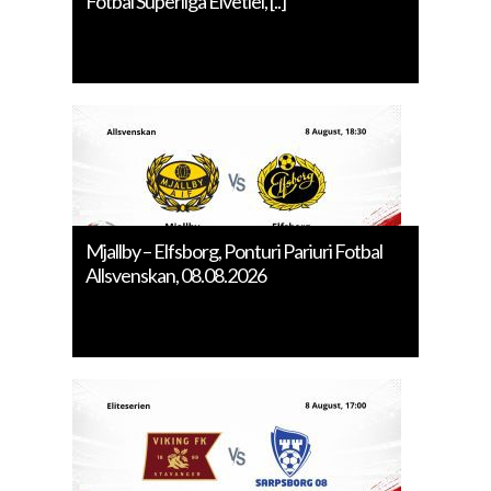
Fotbal Superliga Elvetiei, [..]
Mjallby – Elfsborg, Ponturi Pariuri Fotbal
Allsvenskan, 08.08.2026