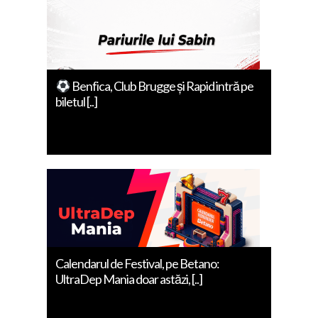
Benfica, Club Brugge și Rapid intră pe
biletul [..]
Calendarul de Festival, pe Betano:
UltraDep Mania doar astăzi, [..]