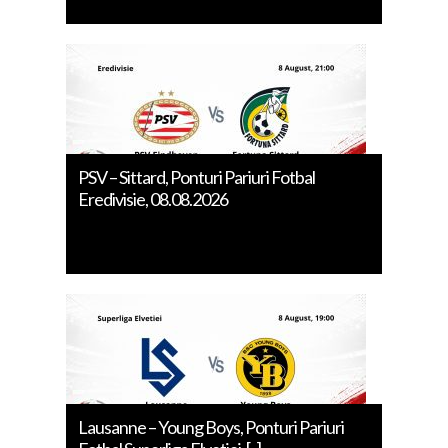
PSV – Sittard, Ponturi Pariuri Fotbal
Eredivisie, 08.08.2026
Lausanne – Young Boys, Ponturi Pariuri