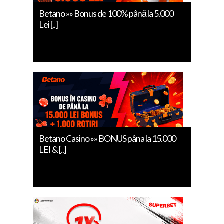
Betano »» Bonus de 100% până la 5.000
Lei [..]
Betano Casino »» BONUS pâna la 15.000
LEI & [..]