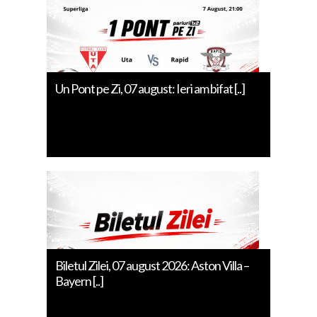
Un Pont pe Zi, 07 august: Ieri am bifat [..]
Biletul Zilei, 07 august 2026: Aston Villa –
Bayern [..]