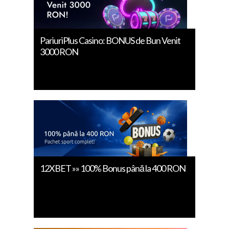
PariuriPlus Casino: BONUS de Bun Venit
3000 RON
12XBET »» 100% Bonus până la 400 RON