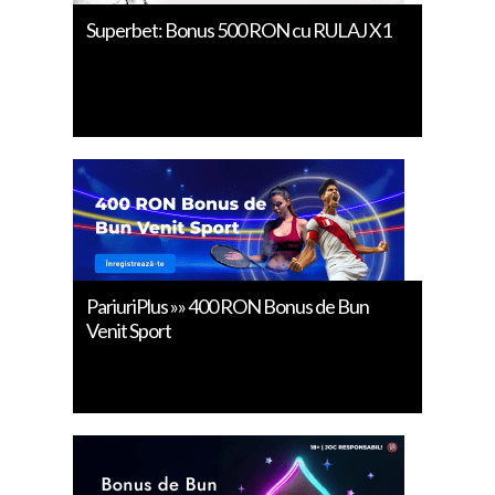
Superbet: Bonus 500 RON cu RULAJ X1
PariuriPlus »» 400 RON Bonus de Bun
Venit Sport