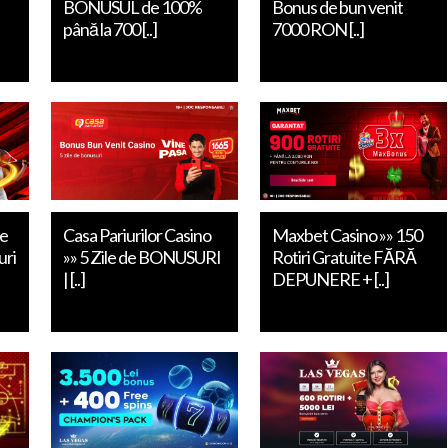
BONUSUL de 100%
Bonus de bun venit
până la 700 [..]
7000 RON [..]
le
Casa Pariurilor Casino
Maxbet Casino »» 150
uri
»» 5 Zile de BONUSURI
Rotiri Gratuite FĂRĂ
| [..]
DEPUNERE + [..]