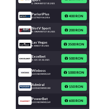
D. ONJN 807/27.05.2021
PariuriPlus
400 RON
D.1278/29.06.2016
SlotV Sport
200 RON
D. ONJN 807/27.05.2021
Las Vegas
3500 RON
D. 808/27.05.2021
Excelbet
500 RON
D. 325 /25.02.2021
Winboss
1000 RON
L1213823W001269
Admiral
150 RON
L1203425W001180
PowerBet
600 RON
L1213823W001269