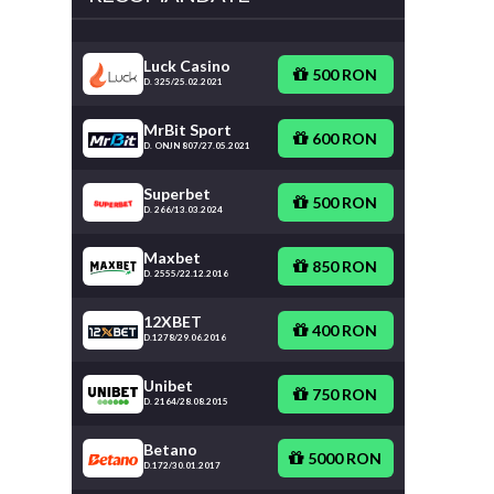
Luck Casino
500 RON
D. 325/25.02.2021
MrBit Sport
600 RON
D. ONJN 807/27.05.2021
Superbet
500 RON
D. 266/13.03.2024
Maxbet
850 RON
D. 2555/22.12.2016
12XBET
400 RON
D.1278/29.06.2016
Unibet
750 RON
D. 2164/28.08.2015
Betano
5000 RON
D.172/30.01.2017