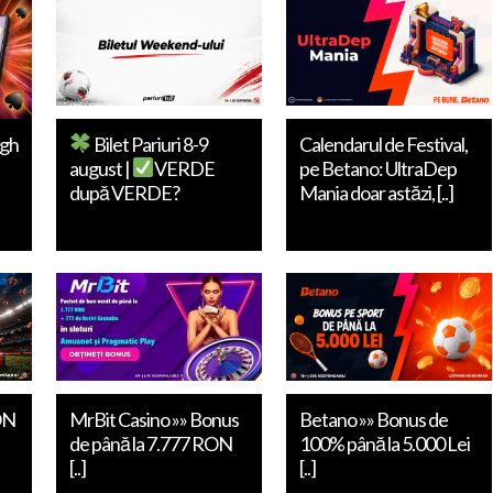
igh
Bilet Pariuri 8-9
Calendarul de Festival,
august |
VERDE
pe Betano: UltraDep
după VERDE?
Mania doar astăzi, [..]
ON
MrBit Casino »» Bonus
Betano »» Bonus de
de până la 7.777 RON
100% până la 5.000 Lei
[..]
[..]