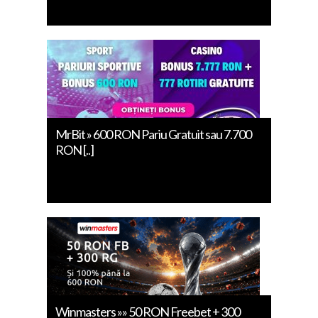
MrBit » 600 RON Pariu Gratuit sau 7.700
RON [..]
Winmasters »» 50 RON Freebet + 300