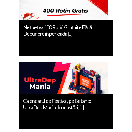
Netbet »» 400 Rotiri Gratuite Fără
Depunere în perioada [..]
Calendarul de Festival, pe Betano:
UltraDep Mania doar astăzi, [..]