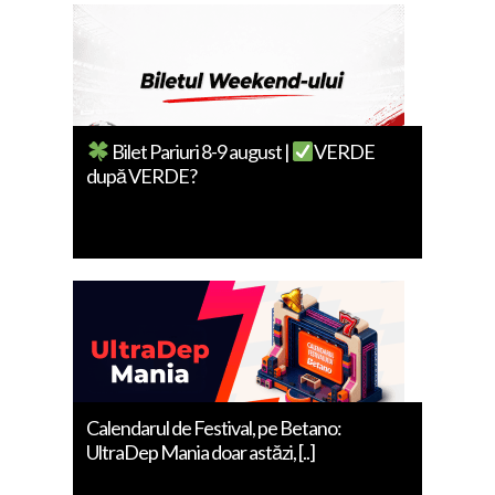
Bilet Pariuri 8-9 august |
VERDE
după VERDE?
Calendarul de Festival, pe Betano:
UltraDep Mania doar astăzi, [..]