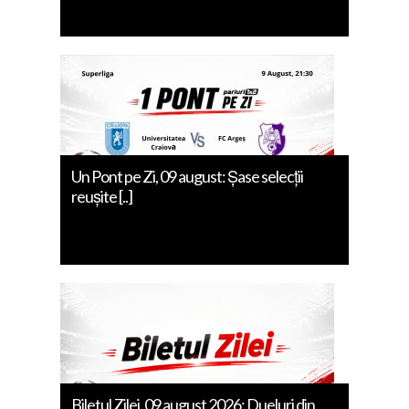
Un Pont pe Zi, 09 august: Șase selecții
reușite [..]
Biletul Zilei, 09 august 2026: Dueluri din