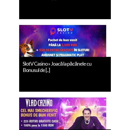
SlotV Casino » Joacă la păcănele cu
Bonusul de [..]