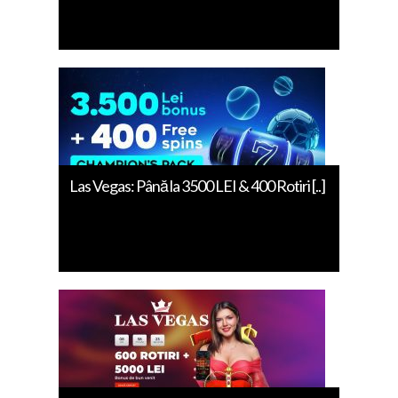
Las Vegas: Până la 3500 LEI & 400 Rotiri [..]