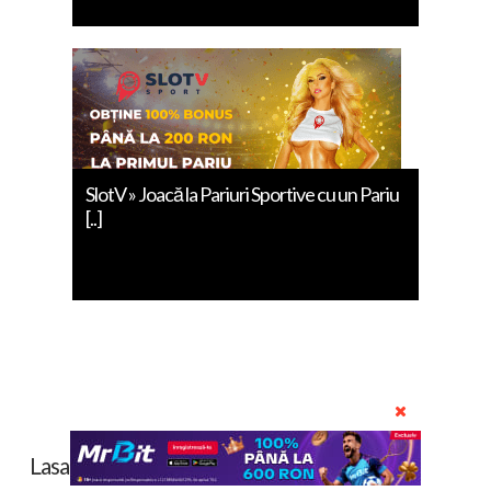
SlotV » Joacă la Pariuri Sportive cu un Pariu
[..]
Lasa un comentariu