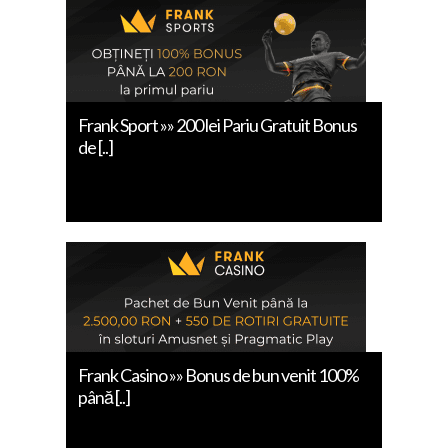
Frank Sport »» 200 lei Pariu Gratuit Bonus
de [..]
Frank Casino »» Bonus de bun venit 100%
până [..]