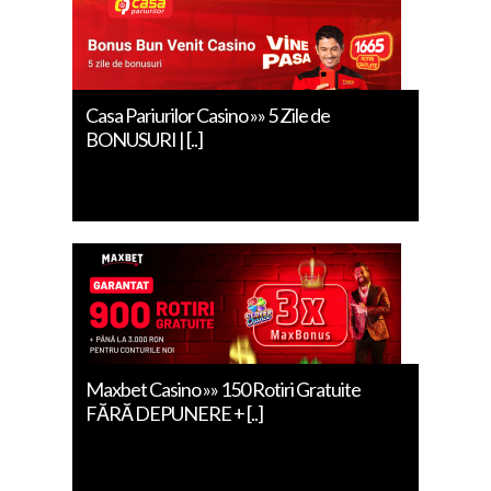
Casa Pariurilor Casino »» 5 Zile de
BONUSURI | [..]
Maxbet Casino »» 150 Rotiri Gratuite
FĂRĂ DEPUNERE + [..]