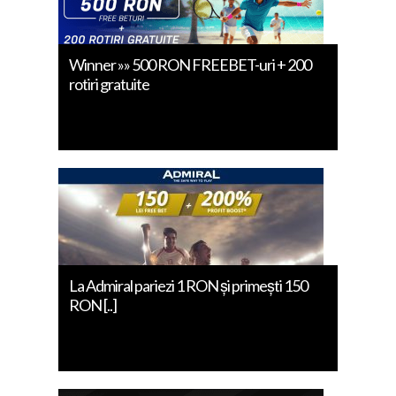
Winner »» 500 RON FREEBET-uri + 200
rotiri gratuite
La Admiral pariezi 1 RON și primești 150
RON [..]