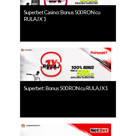
Superbet Casino: Bonus 500 RON cu
RULAJ X 1
Superbet: Bonus 500 RON cu RULAJ X1