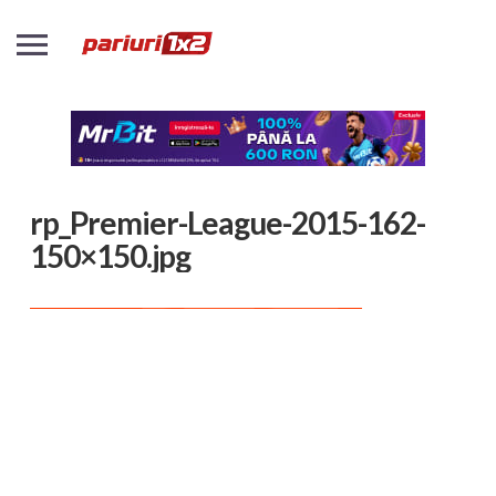
rp_Premier-League-2015-162-
150×150.jpg