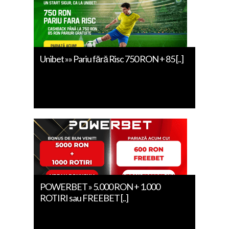
Unibet »» Pariu fără Risc 750 RON + 85 [..]
POWERBET » 5.000 RON + 1.000
ROTIRI sau FREEBET [..]