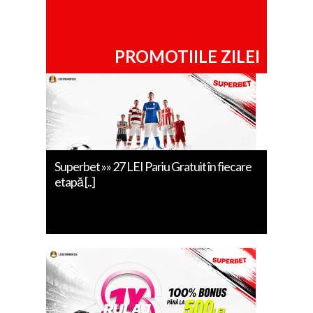
PROMOTIILE ZILEI
Superbet »» 27 LEI Pariu Gratuit în fiecare
etapă [..]