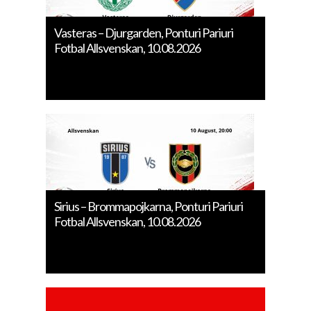
Vasteras – Djurgarden, Ponturi Pariuri
Fotbal Allsvenskan, 10.08.2026
Sirius – Brommapojkarna, Ponturi Pariuri
Fotbal Allsvenskan, 10.08.2026