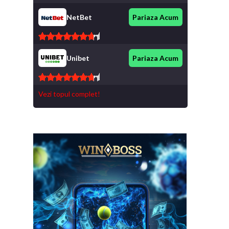
NetBet
Pariaza Acum
Unibet
Pariaza Acum
Vezi topul complet!