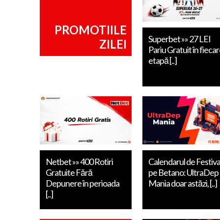
PROMOTIILE
Superbet »» 27 LEI
ZILEI
Pariu Gratuit în fieca
etapă [..]
Netbet »» 400 Rotiri
Calendarul de Festiva
Gratuite Fără
pe Betano: UltraDep
Depunere în perioada
Mania doar astăzi, [..]
[..]