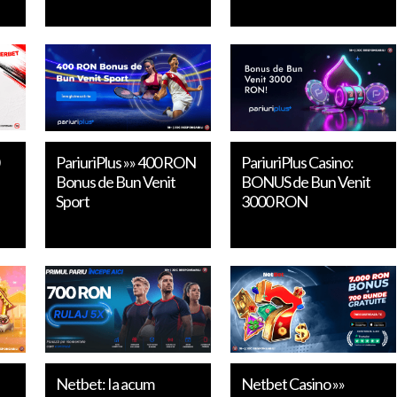
PariuriPlus »» 400 RON
PariuriPlus Casino:
Bonus de Bun Venit
BONUS de Bun Venit
Sport
3000 RON
Netbet: Ia acum
Netbet Casino »»