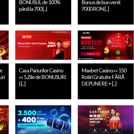
BONUSUL de 100%
Bonus de bun venit
până la 700 [..]
7000 RON [..]
le
Casa Pariurilor Casino
Maxbet Casino »» 150
uri
»» 5 Zile de BONUSURI
Rotiri Gratuite FĂRĂ
| [..]
DEPUNERE + [..]