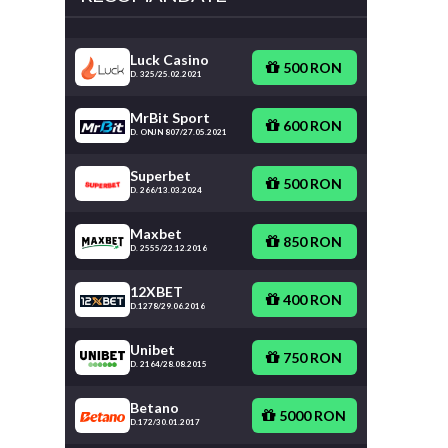
Luck Casino
500 RON
D. 325/25.02.2021
MrBit Sport
600 RON
D. ONJN 807/27.05.2021
Superbet
500 RON
D. 266/13.03.2024
Maxbet
850 RON
D. 2555/22.12.2016
12XBET
400 RON
D.1278/29.06.2016
Unibet
750 RON
D. 2164/28.08.2015
Betano
5000 RON
D.172/30.01.2017