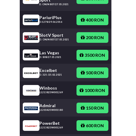
D. ONJN 807/27.05.2021
PariuriPlus
400 RON
D.1278/29.06.2016
SlotV Sport
200 RON
D. ONJN 807/27.05.2021
Las Vegas
3500 RON
D. 808/27.05.2021
Excelbet
500 RON
D. 325 /25.02.2021
Winboss
1000 RON
L1213823W001269
Admiral
150 RON
L1203425W001180
PowerBet
600 RON
L1213823W001269