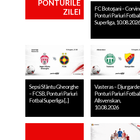
PONTURILE
FC Botoșani – Corvinu
ZILEI
Ponturi Pariuri Fotbal
Superliga, 10.08.202
Sepsi Sfântu Gheorghe
Vasteras – Djurgarde
– FCSB, Ponturi Pariuri
Ponturi Pariuri Fotbal
Fotbal Superliga [..]
Allsvenskan,
10.08.2026