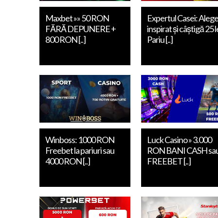
Maxbet »» 50 RON
Expertul Casei: Aleg
FĂRĂ DEPUNERE +
inspirat și câștigă 25 l
800 RON [..]
Pariu [..]
Winboss: 1000 RON
Luck Casino » 3.000
Freebet la pariuri sau
RON BANI CASH sa
4000 RON [..]
FREEBET [..]