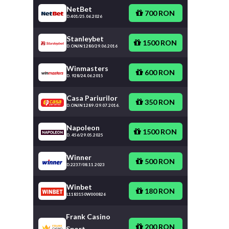
NetBet
700 RON
D.401/25.06.2026
Stanleybet
1500 RON
D.ONJN 1280/29.06.2016
Winmasters
600 RON
D. 928/24.06.2015
Casa Pariurilor
350 RON
D.ONJN 1289 /29.07.2016.
Napoleon
1500 RON
D. 456/29.05.2025
Winner
500 RON
D.2237/08.11.2023
Winbet
180 RON
L1183150W000826
Frank Casino
200 RON
Sport