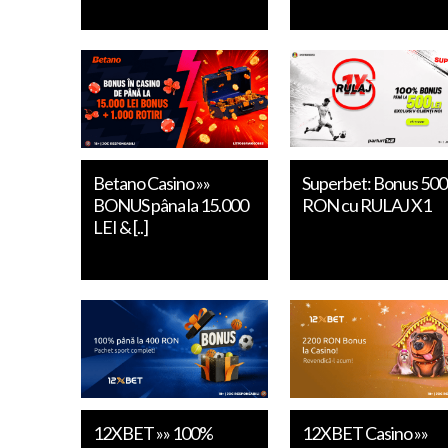
Betano Casino »»
Superbet: Bonus 500
BONUS pâna la 15.000
RON cu RULAJ X1
LEI & [..]
12XBET »» 100%
12XBET Casino »»