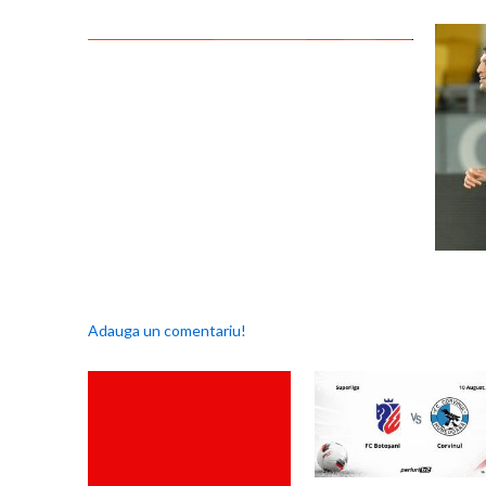
Adauga un comentariu!