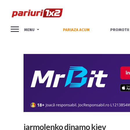
MENU
PARIAZA ACUM
PROMOTII 
iarmolenko dinamo kiev