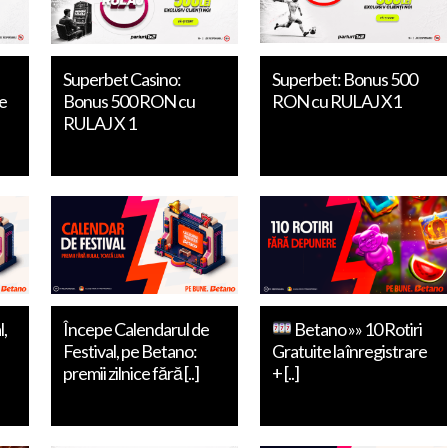
Superbet Casino:
Superbet: Bonus 500
re
Bonus 500 RON cu
RON cu RULAJ X1
RULAJ X 1
l,
Începe Calendarul de
Betano »» 10 Rotiri
Festival, pe Betano:
Gratuite la înregistrare
premii zilnice fără [..]
+ [..]