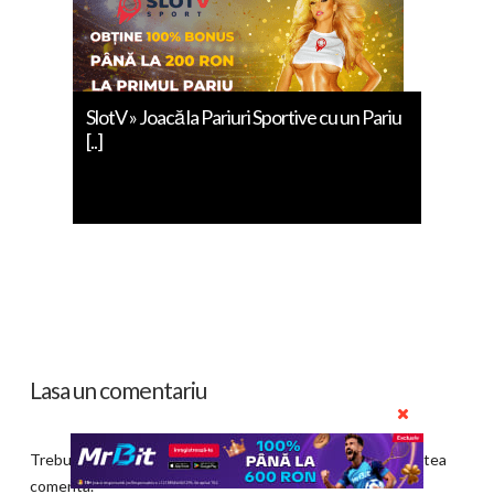
SlotV » Joacă la Pariuri Sportive cu un Pariu
[..]
Lasa un comentariu
Trebuie sa te
inregistrezi
sau sa te
autentifici
pentru a putea
comenta.