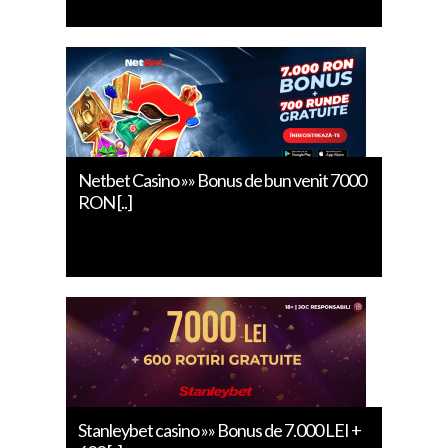
Netbet Casino »» Bonus de bun venit 7000
RON [..]
Stanleybet casino »» Bonus de 7.000 LEI +