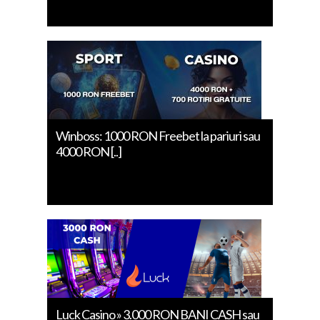
Winboss: 1000 RON Freebet la pariuri sau
4000 RON [..]
Luck Casino » 3.000 RON BANI CASH sau