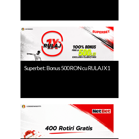
Superbet: Bonus 500 RON cu RULAJ X1