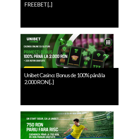
FREEBET [..]
Unibet Casino: Bonus de 100% până la
2.000 RON [..]