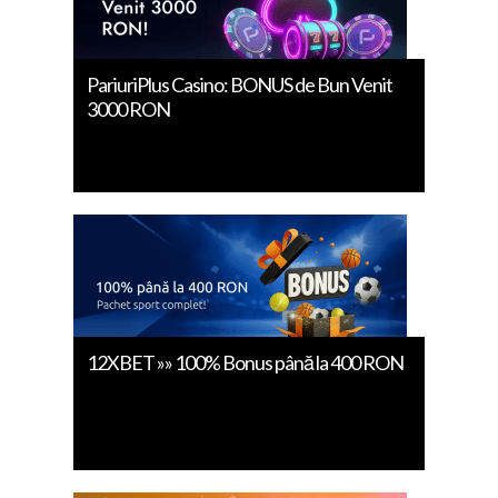
PariuriPlus Casino: BONUS de Bun Venit
3000 RON
12XBET »» 100% Bonus până la 400 RON