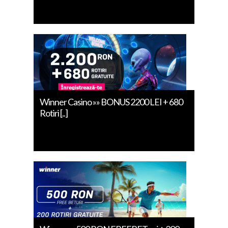
Winner Casino »» BONUS 2200 LEI + 680
Rotiri [..]