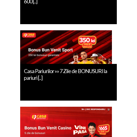
600 [..]
Casa Pariurilor »» 7 Zile de BONUSURI la
pariuri [..]