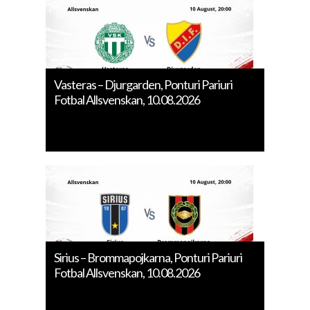
Vasteras – Djurgarden, Ponturi Pariuri
Fotbal Allsvenskan, 10.08.2026
Sirius – Brommapojkarna, Ponturi Pariuri
Fotbal Allsvenskan, 10.08.2026