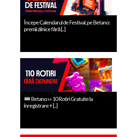
Începe Calendarul de Festival, pe Betano:
premii zilnice fără [..]
Betano »» 10 Rotiri Gratuite la
înregistrare + [..]