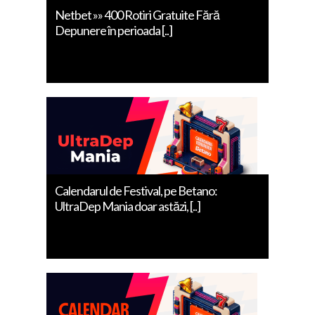
Netbet »» 400 Rotiri Gratuite Fără
Depunere în perioada [..]
Calendarul de Festival, pe Betano:
UltraDep Mania doar astăzi, [..]