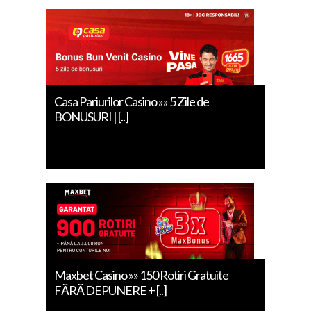
Casa Pariurilor Casino »» 5 Zile de
BONUSURI | [..]
Maxbet Casino »» 150 Rotiri Gratuite
FĂRĂ DEPUNERE + [..]