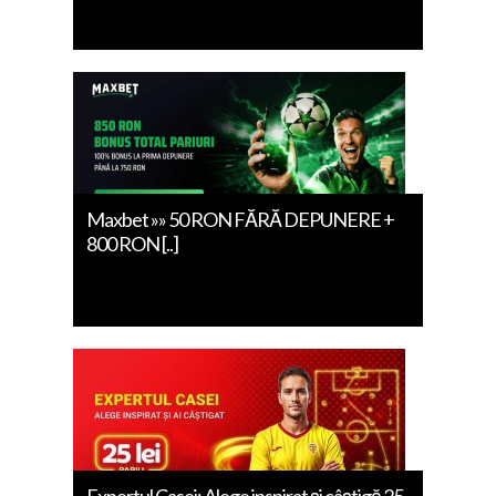
Maxbet »» 50 RON FĂRĂ DEPUNERE +
800 RON [..]