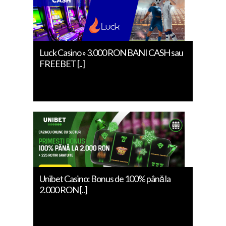
Luck Casino » 3.000 RON BANI CASH sau
FREEBET [..]
Unibet Casino: Bonus de 100% până la
2.000 RON [..]