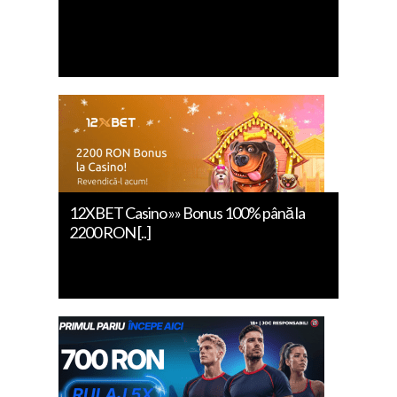
12XBET Casino »» Bonus 100% până la
2200 RON [..]