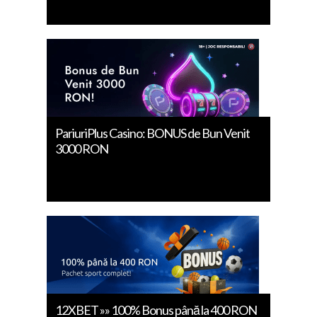
PariuriPlus Casino: BONUS de Bun Venit
3000 RON
12XBET »» 100% Bonus până la 400 RON