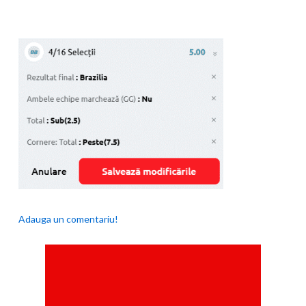
Adauga un comentariu!