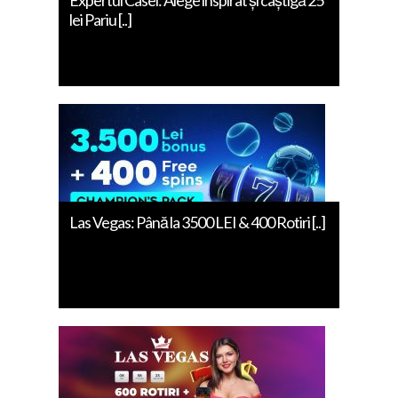
Expertul Casei: Alege inspirat și câștigă 25
lei Pariu [..]
Las Vegas: Până la 3500 LEI & 400 Rotiri [..]