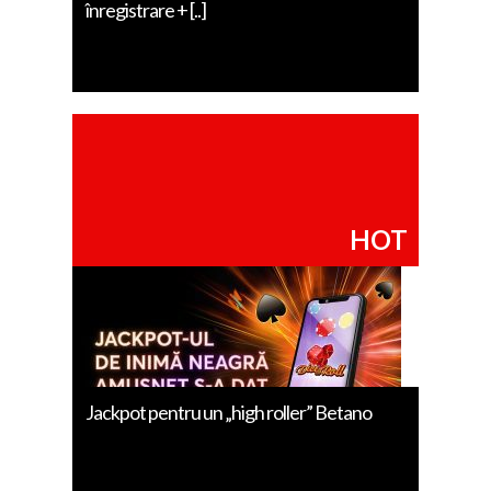
înregistrare + [..]
HOT
Jackpot pentru un „high roller” Betano