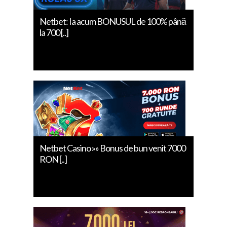
Netbet: Ia acum BONUSUL de 100% până
la 700 [..]
Netbet Casino »» Bonus de bun venit 7000
RON [..]