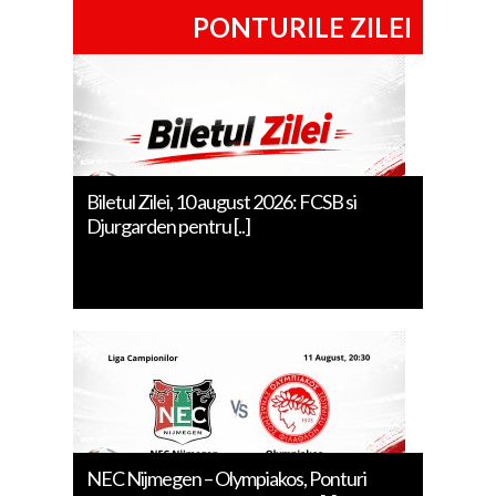
PONTURILE ZILEI
Biletul Zilei, 10 august 2026: FCSB si
Djurgarden pentru [..]
NEC Nijmegen – Olympiakos, Ponturi