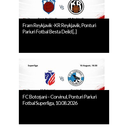
Fram Reykjavik -KR Reykjavik, Ponturi
Pariuri Fotbal Besta Deild [..]
FC Botoșani – Corvinul, Ponturi Pariuri
Fotbal Superliga, 10.08.2026