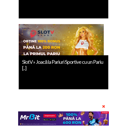
SlotV » Joacă la Pariuri Sportive cu un Pariu
[..]