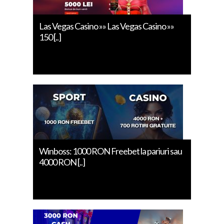
Las Vegas Casino »» Las Vegas Casino »»
150 [..]
Winboss: 1000 RON Freebet la pariuri sau
4000 RON [..]