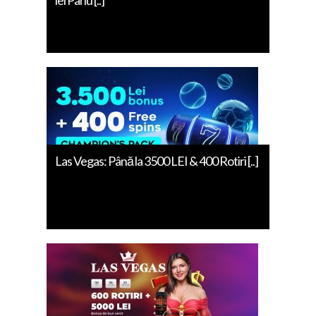
lei Pariu [..]
Las Vegas: Până la 3500 LEI & 400 Rotiri [..]