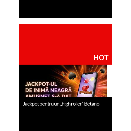
HOT
Jackpot pentru un „high roller” Betano