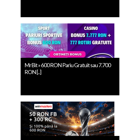
MrBit » 600 RON Pariu Gratuit sau 7.700
RON [..]