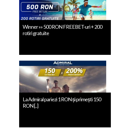
Winner »» 500 RON FREEBET-uri + 200
rotiri gratuite
La Admiral pariezi 1 RON și primești 150
RON [..]