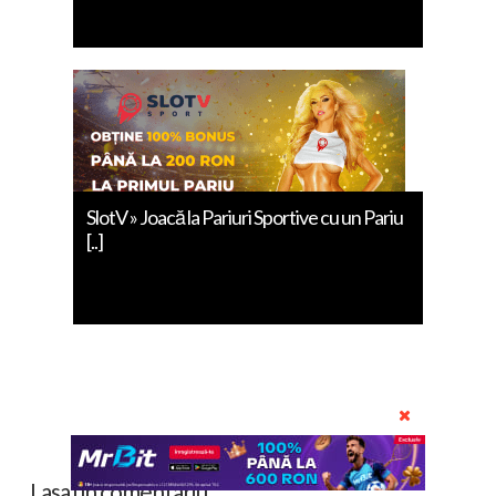
SlotV » Joacă la Pariuri Sportive cu un Pariu
[..]
Lasa un comentariu