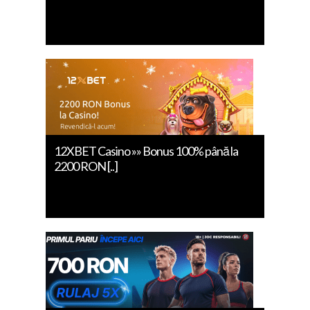
12XBET Casino »» Bonus 100% până la
2200 RON [..]