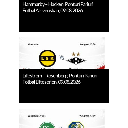
Hammarby – Hacken, Ponturi Pariuri
Fotbal Allsvenskan, 09.08.2026
Lillestrom – Rosenborg, Ponturi Pariuri
Fotbal Eliteserien, 09.08.2026