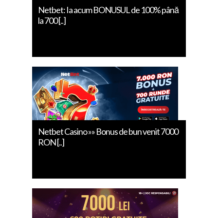
Netbet: Ia acum BONUSUL de 100% până
la 700 [..]
Netbet Casino »» Bonus de bun venit 7000
RON [..]