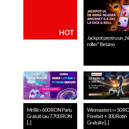
HOT
Jackpot pentru un „h
roller” Betano
MrBit » 600 RON Pariu
Winmasters »» 50 R
Gratuit sau 7.700 RON
Freebet + 300 Rotiri
[..]
Gratuite [..]