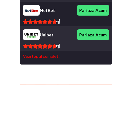
NetBet
Pariaza Acum
Unibet
Pariaza Acum
Vezi topul complet!