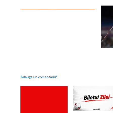
Adauga un comentariu!