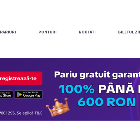
PARIURI
PONTURI
NOUTATI
BILETUL ZI