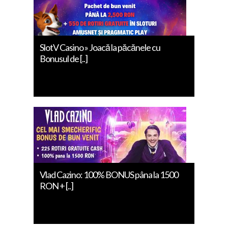
SlotV Casino » Joacă la păcănele cu
Bonusul de [..]
Vlad Cazino: 100% BONUS pâna la 1500
RON + [..]