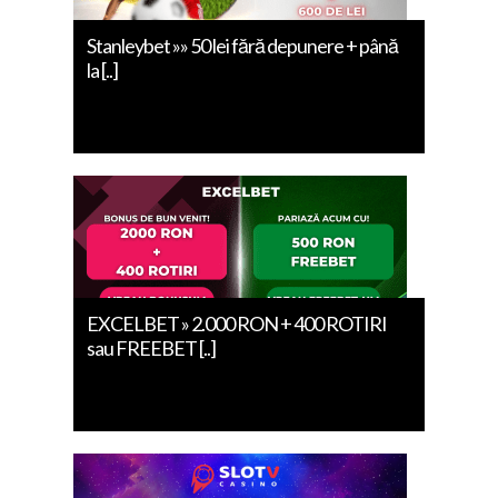
Stanleybet »» 50 lei fără depunere + până
la [..]
EXCELBET » 2.000 RON + 400 ROTIRI
sau FREEBET [..]