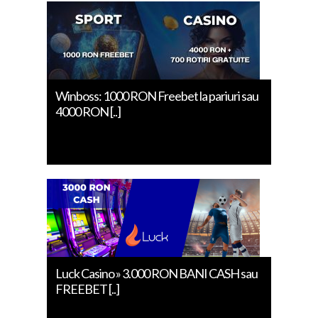
Winboss: 1000 RON Freebet la pariuri sau
4000 RON [..]
Luck Casino » 3.000 RON BANI CASH sau
FREEBET [..]