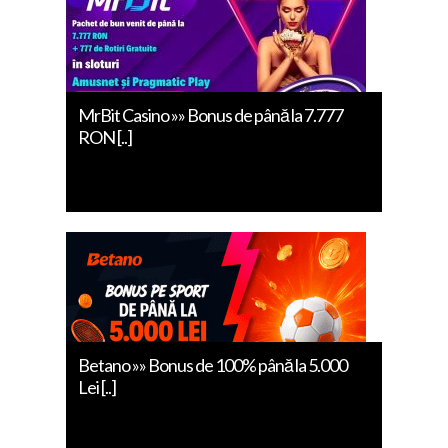
MrBit Casino »» Bonus de până la 7.777
RON [..]
Betano »» Bonus de 100% până la 5.000
Lei [..]