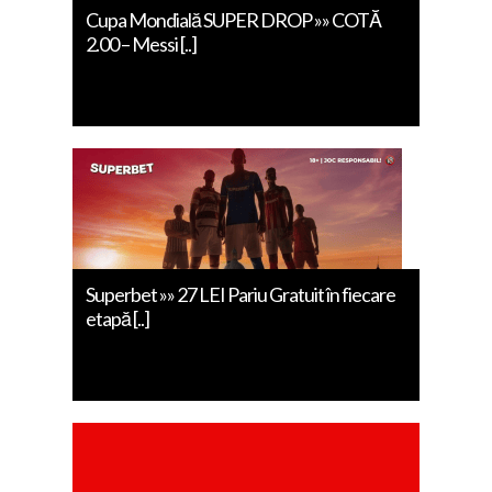
Cupa Mondială SUPER DROP »» COTĂ
2.00 – Messi [..]
Superbet »» 27 LEI Pariu Gratuit în fiecare
etapă [..]