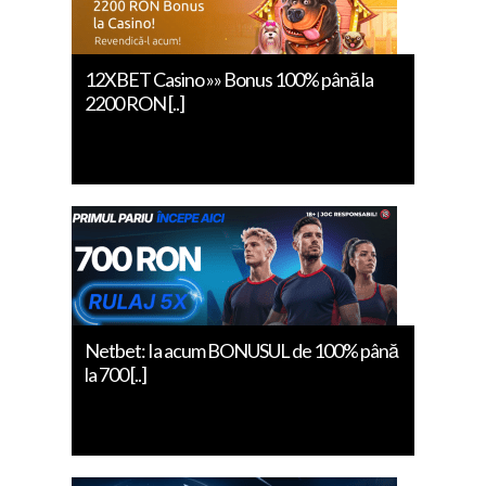
12XBET Casino »» Bonus 100% până la
2200 RON [..]
Netbet: Ia acum BONUSUL de 100% până
la 700 [..]