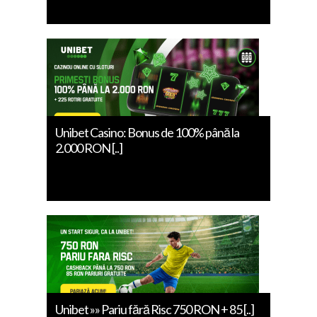
Unibet Casino: Bonus de 100% până la
2.000 RON [..]
Unibet »» Pariu fără Risc 750 RON + 85 [..]