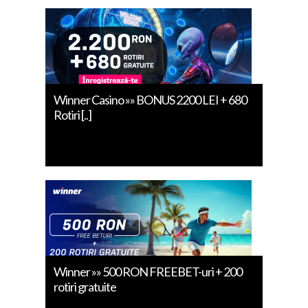
Winner Casino »» BONUS 2200 LEI + 680
Rotiri [..]
Winner »» 500 RON FREEBET-uri + 200
rotiri gratuite