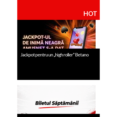
HOT
Jackpot pentru un „high roller” Betano