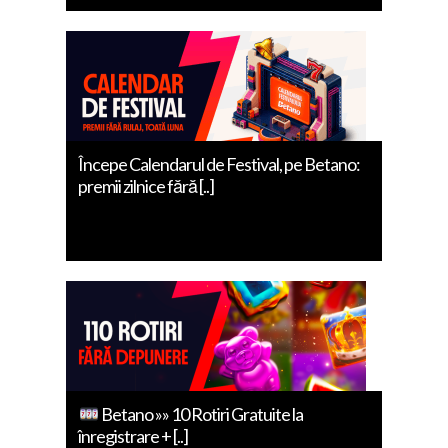
Începe Calendarul de Festival, pe Betano:
premii zilnice fără [..]
Betano »» 10 Rotiri Gratuite la
înregistrare + [..]