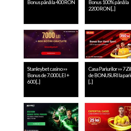
Bonus până la 400 RON
Bonus 100% până la
2200 RON [..]
Stanleybet casino »»
Casa Pariurilor »» 7 Zi
Bonus de 7.000 LEI +
de BONUSURI la pari
600 [..]
[..]