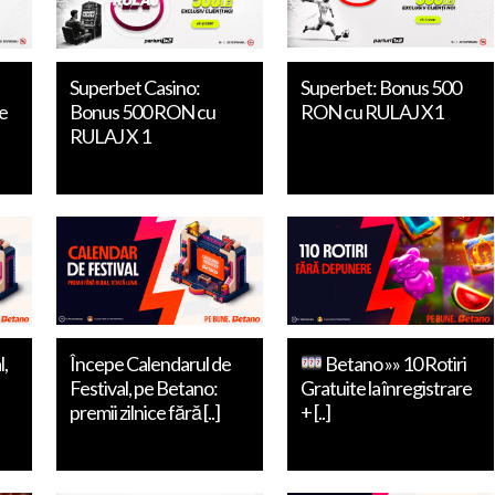
Superbet Casino:
Superbet: Bonus 500
re
Bonus 500 RON cu
RON cu RULAJ X1
RULAJ X 1
l,
Începe Calendarul de
Betano »» 10 Rotiri
Festival, pe Betano:
Gratuite la înregistrare
premii zilnice fără [..]
+ [..]