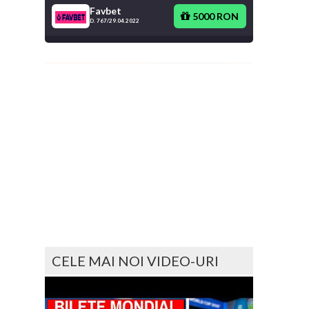
Favbet
5000 RON
D. 767/29.04.2022
CELE MAI NOI VIDEO-URI