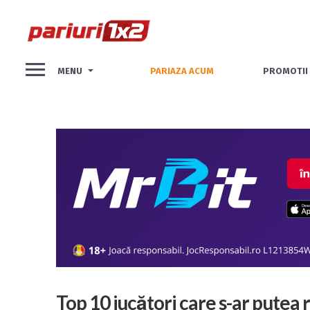
MENU
PARIAZA ACUM
PROMOTII 
Top 10 jucători care s-ar pute