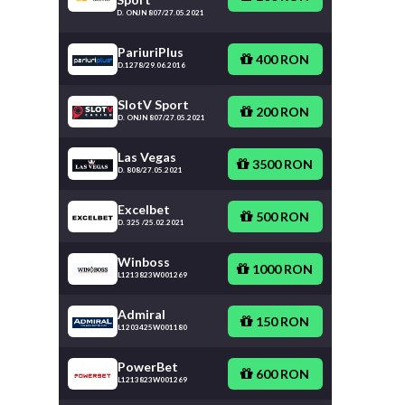
D. ONJN 807/27.05.2021
PariuriPlus
400 RON
D.1278/29.06.2016
SlotV Sport
200 RON
D. ONJN 807/27.05.2021
Las Vegas
3500 RON
D. 808/27.05.2021
Excelbet
500 RON
D. 325 /25.02.2021
Winboss
1000 RON
L1213823W001269
Admiral
150 RON
L1203425W001180
PowerBet
600 RON
L1213823W001269