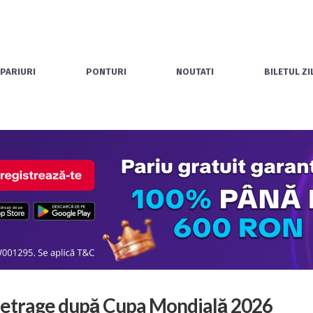
PARIURI
PONTURI
NOUTATI
BILETUL ZI
a retrage după Cupa Mondială 2026