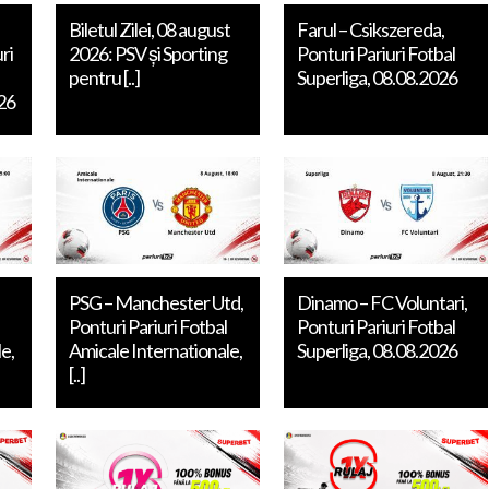
Biletul Zilei, 08 august
Farul – Csikszereda,
ri
2026: PSV și Sporting
Ponturi Pariuri Fotbal
pentru [..]
Superliga, 08.08.2026
26
PSG – Manchester Utd,
Dinamo – FC Voluntari,
Ponturi Pariuri Fotbal
Ponturi Pariuri Fotbal
e,
Amicale Internationale,
Superliga, 08.08.2026
[..]