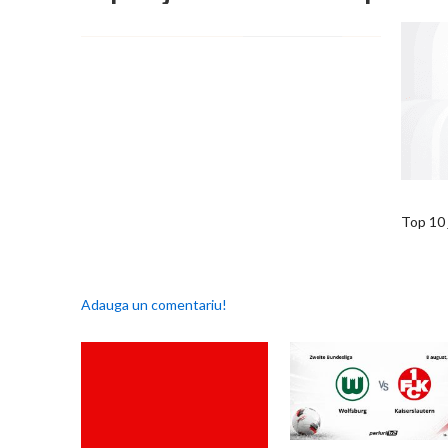
Top 10 
Adauga un comentariu!