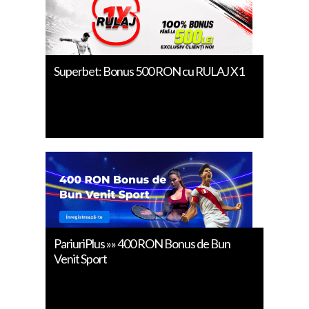
Superbet: Bonus 500 RON cu RULAJ X1
PariuriPlus »» 400 RON Bonus de Bun
Venit Sport