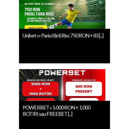
Unibet »» Pariu fără Risc 750 RON + 85 [..]
POWERBET » 5.000 RON + 1.000
ROTIRI sau FREEBET [..]