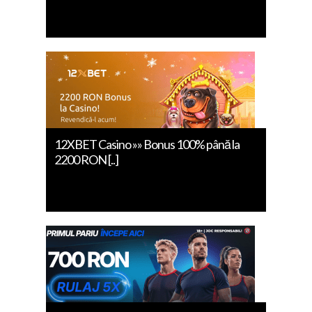
12XBET Casino »» Bonus 100% până la
2200 RON [..]