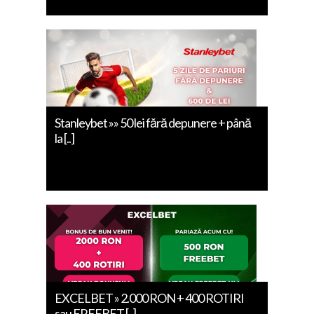
Stanleybet »» 50 lei fără depunere + până
la [..]
EXCELBET » 2.000 RON + 400 ROTIRI
sau FREEBET [..]