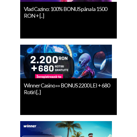
Vlad Cazino: 100% BONUS pâna la 1500
RON + [..]
Winner Casino »» BONUS 2200 LEI + 680
Rotiri [..]