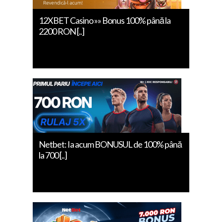
12XBET Casino »» Bonus 100% până la
2200 RON [..]
Netbet: Ia acum BONUSUL de 100% până
la 700 [..]