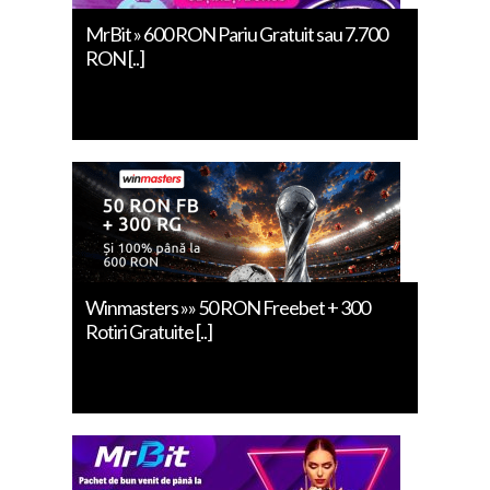
MrBit » 600 RON Pariu Gratuit sau 7.700
RON [..]
Winmasters »» 50 RON Freebet + 300
Rotiri Gratuite [..]