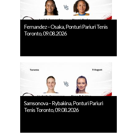
Fernandez – Osaka, Ponturi Pariuri Tenis
Toronto, 09.08.2026
Samsonova – Rybakina, Ponturi Pariuri
Tenis Toronto, 09.08.2026