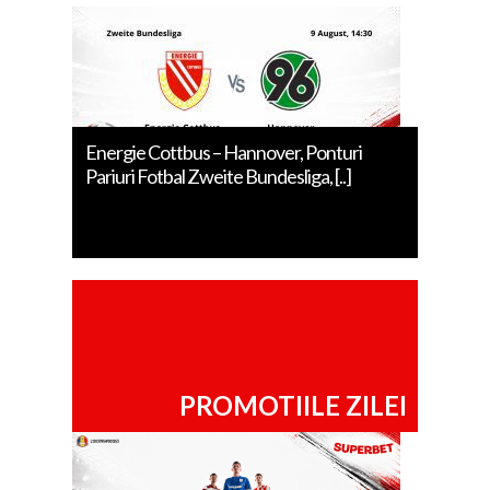
Energie Cottbus – Hannover, Ponturi
Pariuri Fotbal Zweite Bundesliga, [..]
PROMOTIILE ZILEI