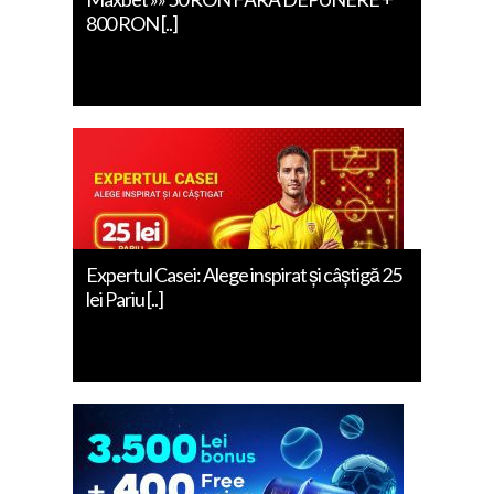
800 RON [..]
Expertul Casei: Alege inspirat și câștigă 25
lei Pariu [..]