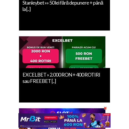
Stanleybet »» 50 lei fără depunere + până
la [..]
EXCELBET » 2.000 RON + 400 ROTIRI
sau FREEBET [..]