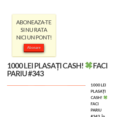
ABONEAZA-TE
SI NU RATA
NICI UN PONT!
Abonare
1000 LEI PLASAȚI CASH!
FACI
PARIU #343
1000 LEI
PLASAȚI
CASH!
FACI
PARIU
#343. În