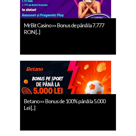
MrBit Casino »» Bonus de până la 7.777
RON [..]
Betano »» Bonus de 100% până la 5.000
Lei [..]