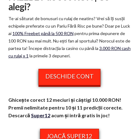
alegi?
Te-ai săturat de bonusuri cu rulaj de neatins? Vrei să îți susții
echipele preferate cu un Pariu Fără Risc pe bune? Doar pe Luck
ai
100% Freebet până la 500 RON
pentru prima depunere de
100 RON sau mai mult. Nu ești fan al sportului? Norocul este de
partea ta! Începe distracția la casino cu până la
3.000 RON cash
cu rulaj x 1
la primele 3 depuneri.
DESCHIDE CONT
Ghicește corect 12 meciuri și câștigi 10.000 RON!
Premii nelimitate pentru 10 și 11 predicții corecte.
Descarcă
Super12
acum și intră gratis în joc!
JOACĂ SUPER12