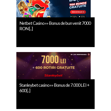
Netbet Casino »» Bonus de bun venit 7000
RON [..]
Stanleybet casino »» Bonus de 7.000 LEI +
600 [..]