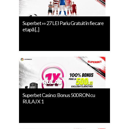
Superbet »» 27 LEI Pariu Gratuit în fiecare
etapă [..]
Superbet Casino: Bonus 500 RON cu
RULAJ X 1