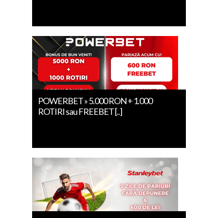
POWERBET » 5.000 RON + 1.000
ROTIRI sau FREEBET [..]