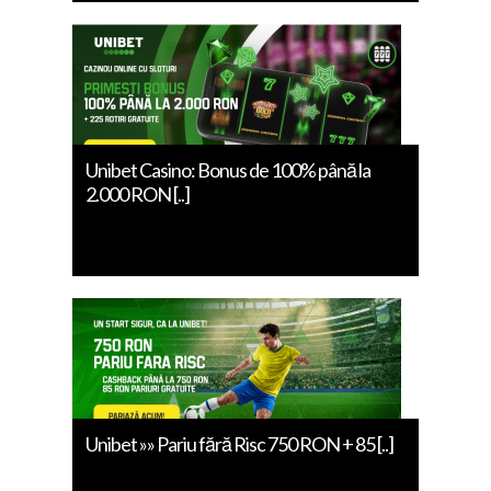
Unibet Casino: Bonus de 100% până la
2.000 RON [..]
Unibet »» Pariu fără Risc 750 RON + 85 [..]