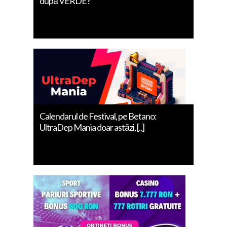
după VERDE?
Calendarul de Festival, pe Betano:
UltraDep Mania doar astăzi, [..]