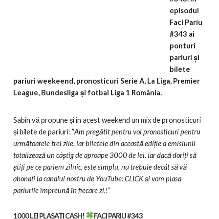
episodul
Faci Pariu
#343 ai
ponturi
pariuri și
bilete
pariuri weekeend, pronosticuri Serie A, La Liga, Premier
League, Bundesliga și fotbal Liga 1 România.
Sabin vă propune și în acest weekend un mix de pronosticuri
și bilete de pariuri: ”
Am pregătit pentru voi pronosticuri pentru
următoarele trei zile, iar biletele din această ediție a emisiunii
totalizează un câștig de aproape 3000 de lei. Iar dacă doriți să
știți pe ce pariem zilnic, este simplu, nu trebuie decât să vă
abonați la canalul nostru de YouTube: CLICK și vom plasa
pariurile împreună în fiecare zi.
!”
1000 LEI PLASAȚI CASH!
FACI PARIU #343