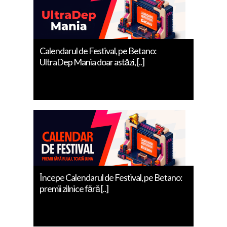
Calendarul de Festival, pe Betano:
UltraDep Mania doar astăzi, [..]
Începe Calendarul de Festival, pe Betano:
premii zilnice fără [..]