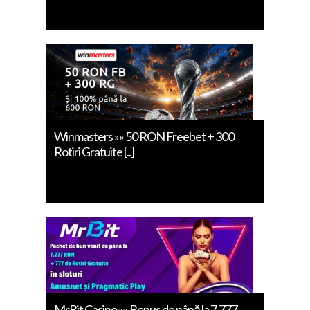
Winmasters »» 50 RON Freebet + 300
Rotiri Gratuite [..]
MrBit Casino »» Bonus de până la 7.777