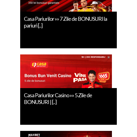
Casa Pariurilor »» 7 Zile de BONUSURI la
pariuri [..]
Casa Pariurilor Casino »» 5 Zile de
BONUSURI | [..]