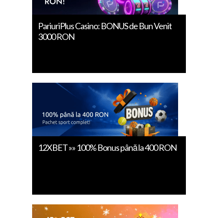
PariuriPlus Casino: BONUS de Bun Venit
3000 RON
12XBET »» 100% Bonus până la 400 RON