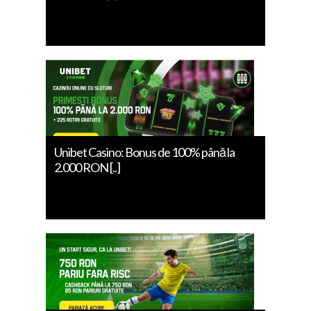
Unibet Casino: Bonus de 100% până la
2.000 RON [..]