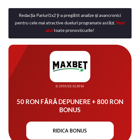
Redacția Pariuri1x2 ți-a pregătit analize și avancronici
pentru cele mai atractive dueluri programate astăzi.
Vezi
aici
toate pronosticurile!
D. 2555/22.12.2016
50 RON FĂRĂ DEPUNERE + 800 RON
BONUS
RIDICA BONUS