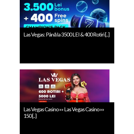
Las Vegas: Până la 3500 LEI & 400 Rotiri [..]
Las Vegas Casino »» Las Vegas Casino »»
150 [..]