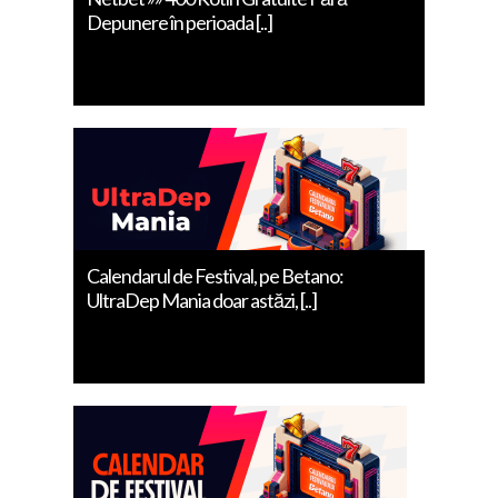
Depunere în perioada [..]
Calendarul de Festival, pe Betano:
UltraDep Mania doar astăzi, [..]