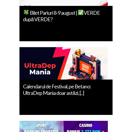
Bilet Pariuri 8-9 august |
VERDE
după VERDE?
Calendarul de Festival, pe Betano:
UltraDep Mania doar astăzi, [..]