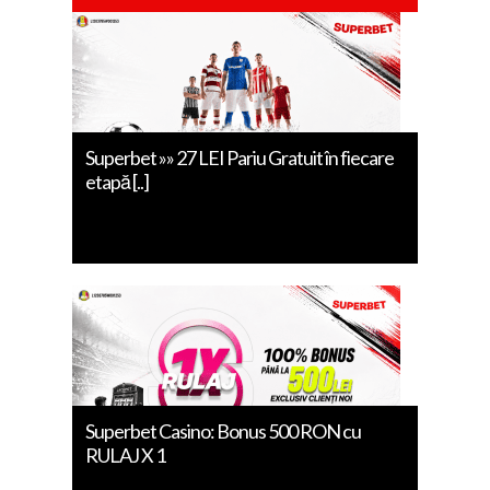
Superbet »» 27 LEI Pariu Gratuit în fiecare
etapă [..]
Superbet Casino: Bonus 500 RON cu
RULAJ X 1