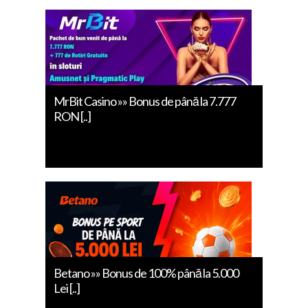
MrBit Casino »» Bonus de până la 7.777
RON [..]
Betano »» Bonus de 100% până la 5.000
Lei [..]