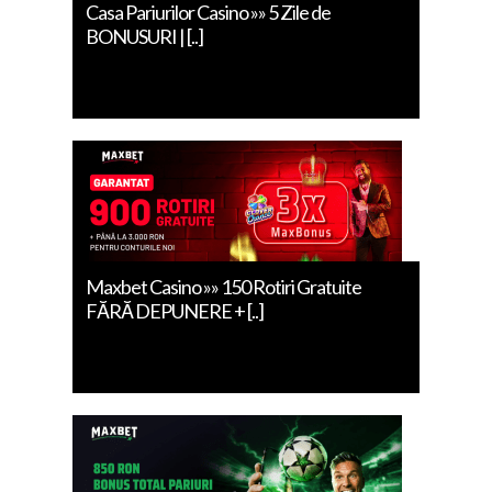
Casa Pariurilor Casino »» 5 Zile de
BONUSURI | [..]
Maxbet Casino »» 150 Rotiri Gratuite
FĂRĂ DEPUNERE + [..]