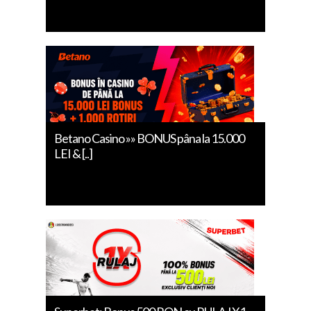
Betano Casino »» BONUS pâna la 15.000
LEI & [..]