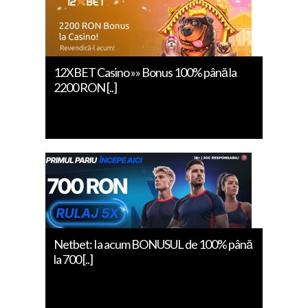
12XBET Casino »» Bonus 100% până la
2200 RON [..]
Netbet: Ia acum BONUSUL de 100% până
la 700 [..]