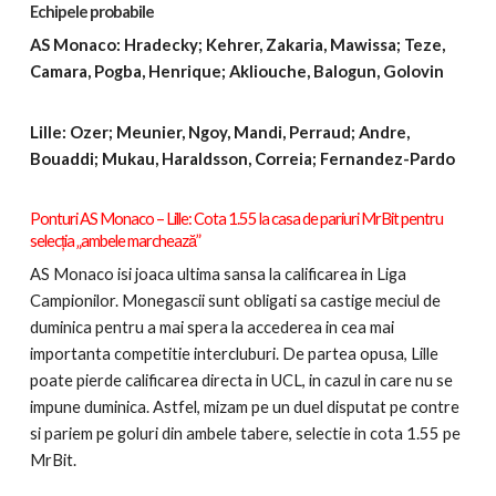
Echipele probabile
AS Monaco: Hradecky; Kehrer, Zakaria, Mawissa; Teze,
Camara, Pogba, Henrique; Akliouche, Balogun, Golovin
Lille: Ozer; Meunier, Ngoy, Mandi, Perraud; Andre,
Bouaddi; Mukau, Haraldsson, Correia; Fernandez-Pardo
Pontu
ri AS Monaco – Lille:
Cota 1.55 la casa de pariuri MrBit pentru
selecția „ambele marchează”
AS Monaco isi joaca ultima sansa la calificarea in Liga
Campionilor. Monegascii sunt obligati sa castige meciul de
duminica pentru a mai spera la accederea in cea mai
importanta competitie intercluburi. De partea opusa, Lille
poate pierde calificarea directa in UCL, in cazul in care nu se
impune duminica. Astfel, mizam pe un duel disputat pe contre
si pariem pe goluri din ambele tabere, selectie in cota 1.55 pe
MrBit.