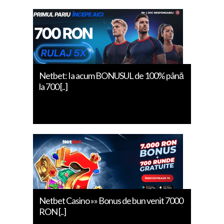
Netbet: Ia acum BONUSUL de 100% până
la 700 [..]
Netbet Casino »» Bonus de bun venit 7000
RON [..]