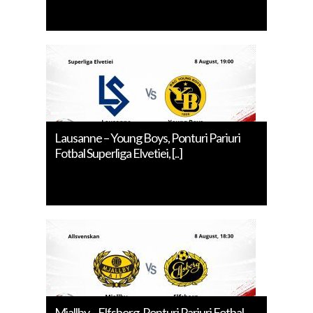
Lausanne – Young Boys, Ponturi Pariuri
Fotbal Superliga Elvetiei, [..]
Mjallby – Elfsborg, Ponturi Pariuri Fotbal