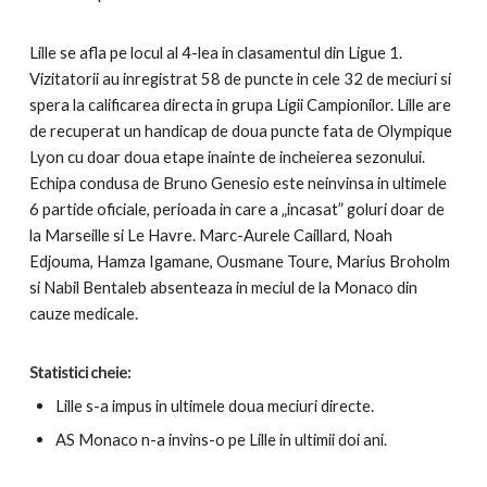
Lille se afla pe locul al 4-lea in clasamentul din Ligue 1.
Vizitatorii au inregistrat 58 de puncte in cele 32 de meciuri si
spera la calificarea directa in grupa Ligii Campionilor. Lille are
de recuperat un handicap de doua puncte fata de Olympique
Lyon cu doar doua etape inainte de incheierea sezonului.
Echipa condusa de Bruno Genesio este neinvinsa in ultimele
6 partide oficiale, perioada in care a „incasat” goluri doar de
la Marseille si Le Havre. Marc-Aurele Caillard, Noah
Edjouma, Hamza Igamane, Ousmane Toure, Marius Broholm
si Nabil Bentaleb absenteaza in meciul de la Monaco din
cauze medicale.
Statistici cheie:
Lille s-a impus in ultimele doua meciuri directe.
AS Monaco n-a invins-o pe Lille in ultimii doi ani.