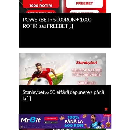
POWERBET » 5.000 RON + 1.000
ROTIRI sau FREEBET [..]
Stanleybet »» 50 lei fără depunere + până
la [..]