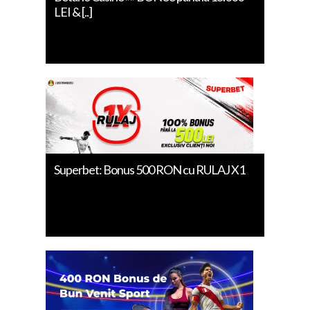
LEI & [..]
Superbet: Bonus 500 RON cu RULAJ X1