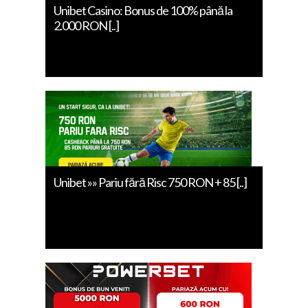
Unibet Casino: Bonus de 100% până la
2.000 RON [..]
Unibet »» Pariu fără Risc 750 RON + 85 [..]