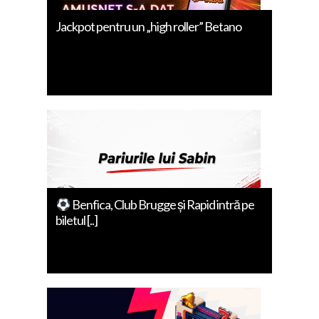
Jackpot pentru un „high roller” Betano
Benfica, Club Brugge și Rapid intră pe
biletul [..]