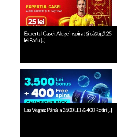
Expertul Casei: Alege inspirat și câștigă 25
lei Pariu [..]
Las Vegas: Până la 3500 LEI & 400 Rotiri [..]