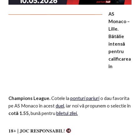
AS
Monaco –
Lille.
Bătălie
intensă
pentru
calificarea
în
Champions League.
Cotele la
ponturi pariuri
o dau favorita
pe AS Monaco în acest
duel
, iar noi vă propunem o selectie în
cotă 1.55,
bună pentru
biletul zilei.
𝟏𝟖+ | 𝐉𝐎𝐂 𝐑𝐄𝐒𝐏𝐎𝐍𝐒𝐀𝐁𝐈𝐋!