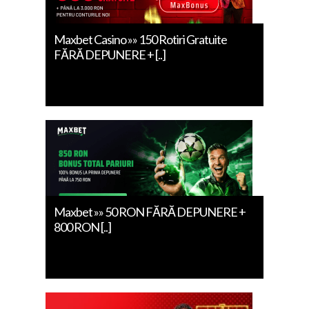
Maxbet Casino »» 150 Rotiri Gratuite
FĂRĂ DEPUNERE + [..]
Maxbet »» 50 RON FĂRĂ DEPUNERE +
800 RON [..]