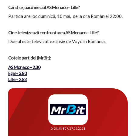
Când se joacă meciul AS Monaco – Lille?
Partida
are loc duminică, 10 mai, de la ora României 22:00.
Cine televizează confruntarea AS Monaco – Lille?
Duelul este televizat exclusiv de Voyo în România.
Cotele partidei
(MrBit):
AS Monaco – 2.30
Egal – 3.80
Lille – 2.83
D. ONJN 807/27.05.2021