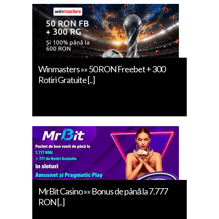
Winmasters »» 50 RON Freebet + 300
Rotiri Gratuite [..]
MrBit Casino »» Bonus de până la 7.777
RON [..]