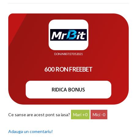
D. ONJN 807/27.05.2021
600 RON FREEBET
RIDICA BONUS
Ce sanse are acest pont sa iasa?
0
0
Adauga un comentariu!