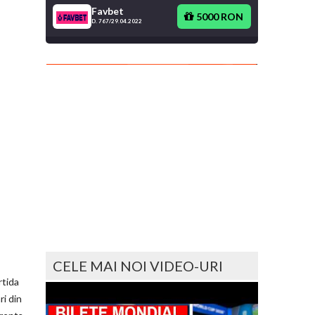
Favbet
5000 RON
D. 767/29.04.2022
CELE MAI NOI VIDEO-URI
rtida
ri din