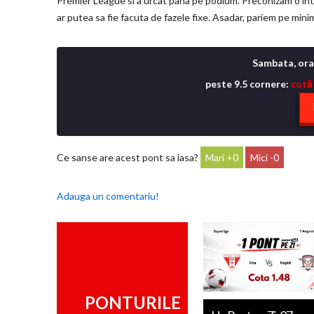
Premier League si a urcat pana pe podium. Preconizam o int
ar putea sa fie facuta de fazele fixe. Asadar, pariem pe min
Sambata, ora
peste 9.5 cornere:
cotă
Ce sanse are acest pont sa iasa?
0
0
Adauga un comentariu!
PONTURILE