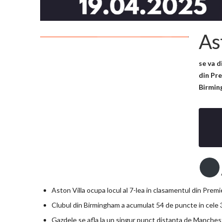
As
se va 
din Pr
Birmin
Aston Villa ocupa locul al 7-lea in clasamentul din Prem
Clubul din Birmingham a acumulat 54 de puncte in cele 
Gazdele se afla la un singur punct distanta de Mancheste