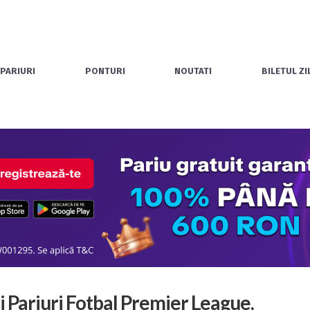
PARIURI
PONTURI
NOUTATI
BILETUL ZI
i Pariuri Fotbal Premier League,