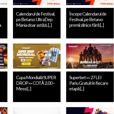
Calendarul de Festival,
Începe Calendarul de
pe Betano: UltraDep
Festival, pe Betano:
a
Mania doar astăzi, [..]
premii zilnice fără [..]
Cupa Mondială SUPER
Superbet »» 27 LEI
DROP »» COTĂ 2.00 –
Pariu Gratuit în fiecare
Messi [..]
etapă [..]