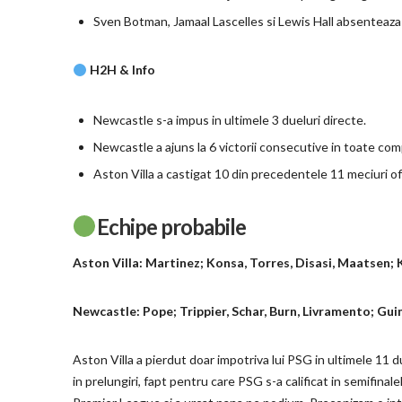
Sven Botman, Jamaal Lascelles si Lewis Hall absenteaza
H2H & Info
Newcastle s-a impus in ultimele 3 dueluri directe.
Newcastle a ajuns la 6 victorii consecutive in toate comp
Aston Villa a castigat 10 din precedentele 11 meciuri ofi
Echipe probabile
Aston Villa: Martinez; Konsa, Torres, Disasi, Maatsen
Newcastle: Pope; Trippier, Schar, Burn, Livramento; Guim
Aston Villa a pierdut doar impotriva lui PSG in ultimele 11 d
in prelungiri, fapt pentru care PSG s-a calificat in semifin