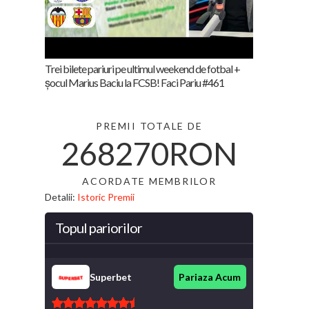
Trei bilete pariuri pe ultimul weekend de fotbal +
șocul Marius Baciu la FCSB! Faci Pariu #461
PREMII TOTALE DE
268270
RON
ACORDATE MEMBRILOR
Detalii:
Istoric Premii
Topul pariorilor
Superbet
Pariaza Acum