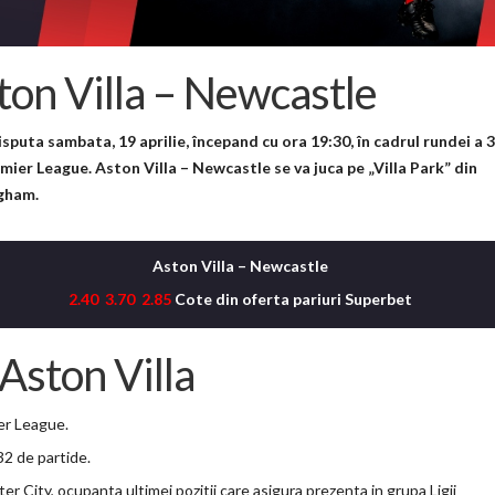
ton Villa – Newcastle
disputa sambata,
19 aprilie, î
ncepand cu ora 19:30, în cadrul rundei a 
emier League. Aston Villa – Newcastle
se va juca pe „Villa Park” din
gham.
Aston Villa – Newcastle
2.40 3.70 2.85
Cote din oferta pariuri Superbet
Aston Villa
ier League.
32 de partide.
r City, ocupanta ultimei pozitii care asigura prezenta in grupa Ligii