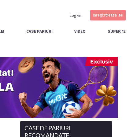
Inregistreaza-te!
Log-in
LEI
CASE PARIURI
VIDEO
SUPER 12
CASE DE PARIURI
RECOMANDATE