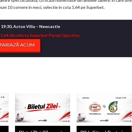
alnire spectaculoasa, cu ocazii numeroase din ambele tabere, in care dif
imum 10 cornere in meci, selectie in cota 1.64 pe Superbet.
 19:30, Aston Villa – Newcastle
 1.64 din oferta Superbet Pariuri Sportive
PARIAZĂ ACUM