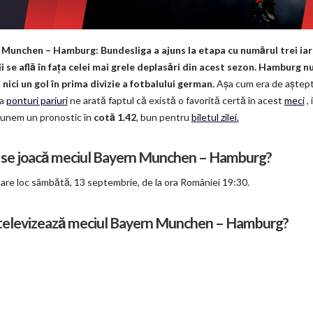
 Munchen – Hamburg: Bundesliga a ajuns la etapa cu numărul trei iar
i se află în fața celei mai grele deplasări din acest sezon. Hamburg nu
nici un gol în prima divizie a fotbalului german.
Așa cum era de aștept
la
ponturi pariuri
ne arată faptul că există o favorită certă în acest
meci
, 
unem un pronostic în
cotă 1.42
, bun pentru
biletul zilei.
se joacă meciul
Bayern Munchen – Hamburg?
a
are loc sâmbătă, 13 septembrie, de la ora României 19:30.
televizează meciul
Bayern Munchen – Hamburg?