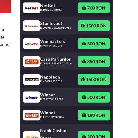
NetBet
700 RON
D.401/25.06.2026
Stanleybet
1500 RON
D.ONJN 1280/29.06.2016
 a
at,
Winmasters
600 RON
iar noi
D. 928/24.06.2015
Casa Pariurilor
350 RON
D.ONJN 1289 /29.07.2016.
Napoleon
1500 RON
D. 456/29.05.2025
Winner
500 RON
D.2237/08.11.2023
Winbet
180 RON
L1183150W000826
Frank Casino
200 RON
Sport