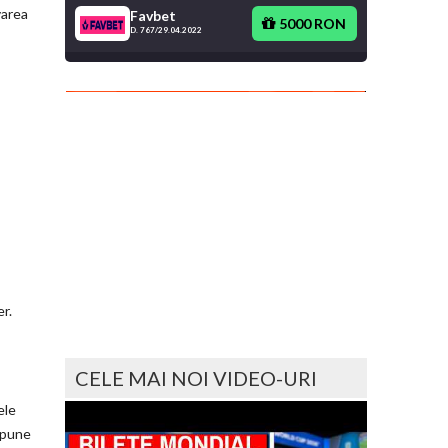
varea
Favbet
5000 RON
D. 767/29.04.2022
r.
CELE MAI NOI VIDEO-URI
ele
 pune