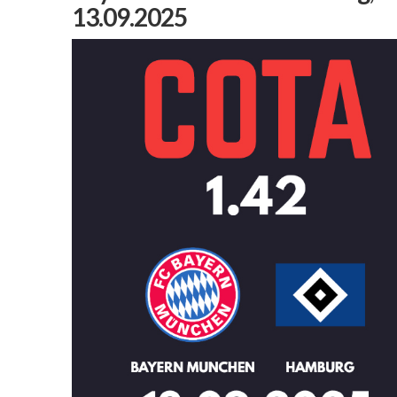
13.09.2025