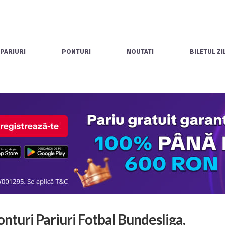
PARIURI
PONTURI
NOUTATI
BILETUL ZI
turi Pariuri Fotbal Bundesliga,