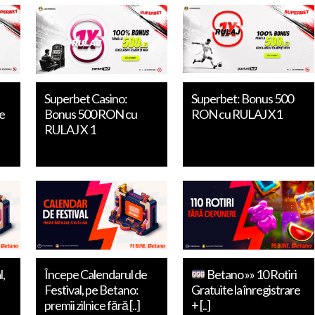
Superbet Casino:
Superbet: Bonus 500
re
Bonus 500 RON cu
RON cu RULAJ X1
RULAJ X 1
l,
Începe Calendarul de
Betano »» 10 Rotiri
Festival, pe Betano:
Gratuite la înregistrare
premii zilnice fără [..]
+ [..]