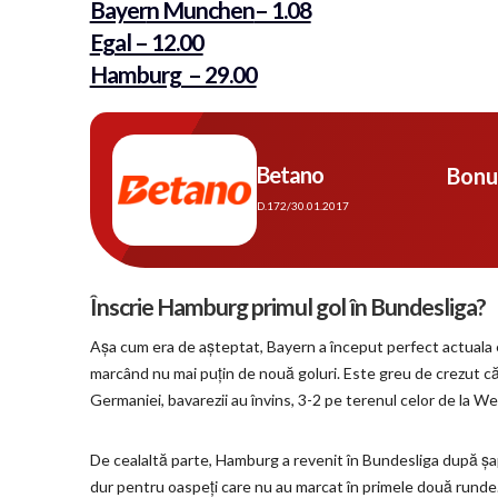
Bayer
n Munchen
– 1.08
Egal – 12.00
Hamburg – 29.00
Betano
Bonu
D.172/30.01.2017
Înscrie Hamburg primul gol în Bundesliga?
Așa cum era de așteptat, Bayern a început perfect actuala e
marcând nu mai puțin de nouă goluri. Este greu de crezut că 
Germaniei, bavarezii au învins, 3-2 pe terenul celor de la W
De cealaltă parte, Hamburg a revenit în Bundesliga după șap
dur pentru oaspeți care nu au marcat în primele două runde