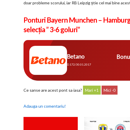
doar probleme scorului, iar RB Leipzig știe cel mai bine aces
Ponturi Bayern Munchen – Hamburg : 
selecția ” 3-6 goluri”
Betano
Bonu
D.172/30.01.2017
Ce sanse are acest pont sa iasa?
1
0
Adauga un comentariu!