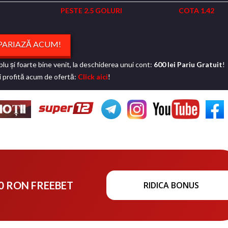
PESTE 2.5 GOLURI
COTA 1.42
PARIAZĂ ACUM!
plu și foarte bine venit, la deschiderea unui cont:
600 lei Pariu Gratuit
!
i profită acum de ofertă:
Click aici
!
0 RON FREEBET
RIDICA BONUS