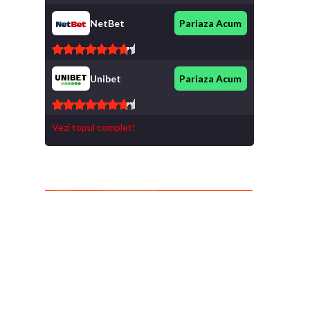
NetBet
Pariaza Acum
Unibet
Pariaza Acum
Vezi topul complet!