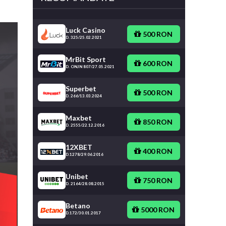
Luck Casino
500 RON
D. 325/25.02.2021
MrBit Sport
600 RON
D. ONJN 807/27.05.2021
Superbet
500 RON
D. 266/13.03.2024
Maxbet
850 RON
D. 2555/22.12.2016
12XBET
400 RON
D.1278/29.06.2016
Unibet
750 RON
D. 2164/28.08.2015
Betano
5000 RON
D.172/30.01.2017