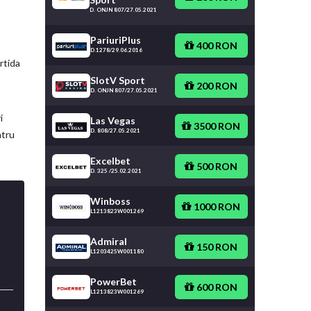
D. ONJN 807/27.05.2021
PariuriPlus
400 RON
D.1278/29.06.2016
rtida
SlotV Sport
200 RON
D. ONJN 807/27.05.2021
i
Las Vegas
3500 RON
D. 808/27.05.2021
ntru
Excelbet
500 RON
D. 325 /25.02.2021
Winboss
1000 RON
L1213823W001269
Admiral
150 RON
L1203425W001180
PowerBet
600 RON
L1213823W001269