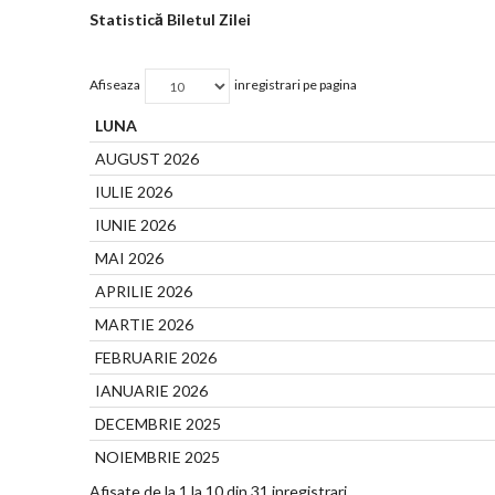
Statistică Biletul Zilei
Afiseaza
inregistrari pe pagina
LUNA
AUGUST 2026
IULIE 2026
IUNIE 2026
MAI 2026
APRILIE 2026
MARTIE 2026
FEBRUARIE 2026
IANUARIE 2026
DECEMBRIE 2025
NOIEMBRIE 2025
Afisate de la 1 la 10 din 31 inregistrari