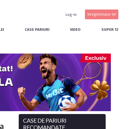
Inregistreaza-te!
Log-in
LEI
CASE PARIURI
VIDEO
SUPER 12
CASE DE PARIURI
ta
RECOMANDATE