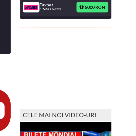
Favbet
5000 RON
D. 767/29.04.2022
CELE MAI NOI VIDEO-URI