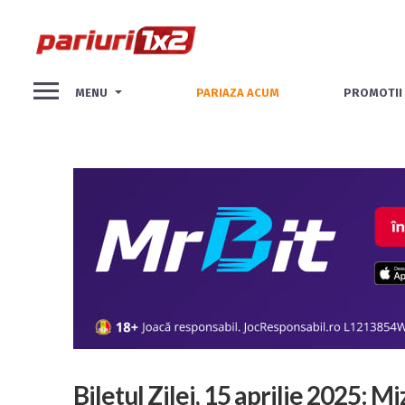
MENU
PARIAZA ACUM
PROMOTII 
Biletul Zilei, 15 aprilie 2025: 