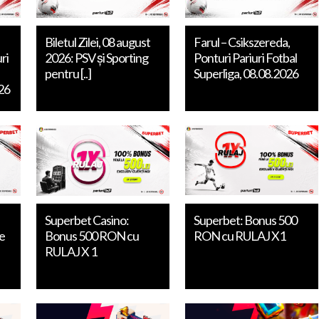
Biletul Zilei, 08 august
Farul – Csikszereda,
ri
2026: PSV și Sporting
Ponturi Pariuri Fotbal
pentru [..]
Superliga, 08.08.2026
26
Superbet Casino:
Superbet: Bonus 500
re
Bonus 500 RON cu
RON cu RULAJ X1
RULAJ X 1