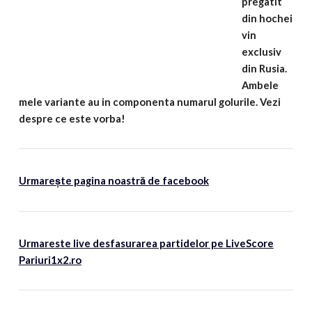
pregatit
din hochei
vin
exclusiv
din Rusia.
Ambele
mele variante au in componenta numarul golurile. Vezi
despre ce este vorba!
Urmarește pagina noastră de facebook
Urmareste live desfasurarea partidelor pe LiveScore
Pariuri1x2.ro