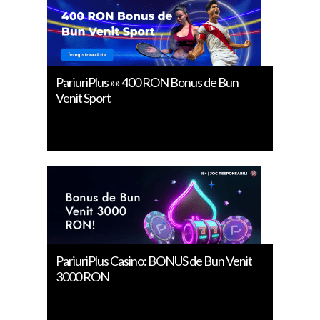
PariuriPlus »» 400 RON Bonus de Bun
Venit Sport
PariuriPlus Casino: BONUS de Bun Venit
3000 RON