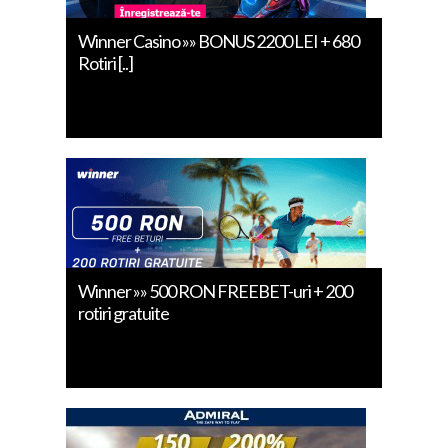
Winner Casino »» BONUS 2200 LEI + 680
Rotiri [..]
Winner »» 500 RON FREEBET-uri + 200
rotiri gratuite