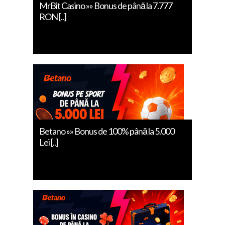
MrBit Casino »» Bonus de până la 7.777
RON [..]
Betano »» Bonus de 100% până la 5.000
Lei [..]