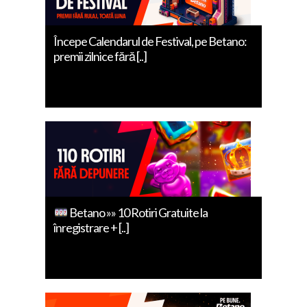
Începe Calendarul de Festival, pe Betano:
premii zilnice fără [..]
Betano »» 10 Rotiri Gratuite la
înregistrare + [..]