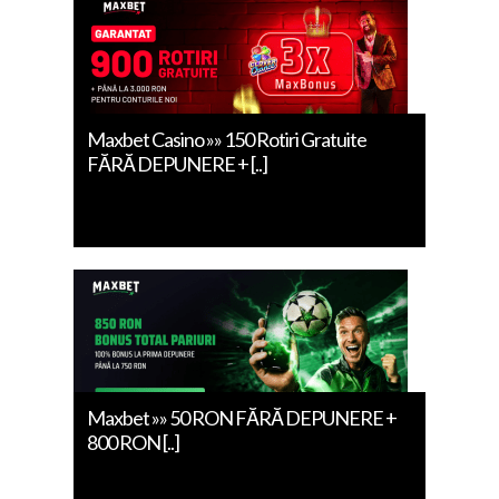
Maxbet Casino »» 150 Rotiri Gratuite
FĂRĂ DEPUNERE + [..]
Maxbet »» 50 RON FĂRĂ DEPUNERE +
800 RON [..]