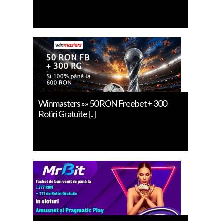
Winmasters »» 50 RON Freebet + 300
Rotiri Gratuite [..]