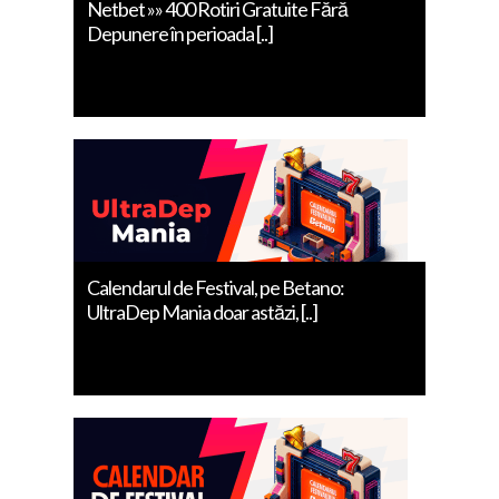
Netbet »» 400 Rotiri Gratuite Fără
Depunere în perioada [..]
Calendarul de Festival, pe Betano:
UltraDep Mania doar astăzi, [..]