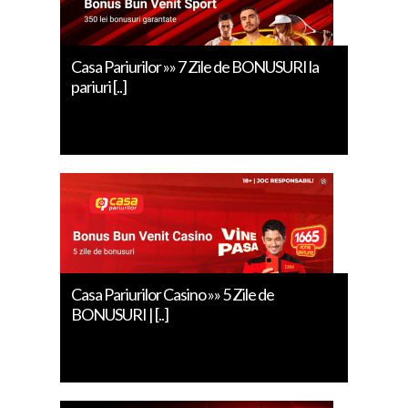
Casa Pariurilor »» 7 Zile de BONUSURI la
pariuri [..]
Casa Pariurilor Casino »» 5 Zile de
BONUSURI | [..]