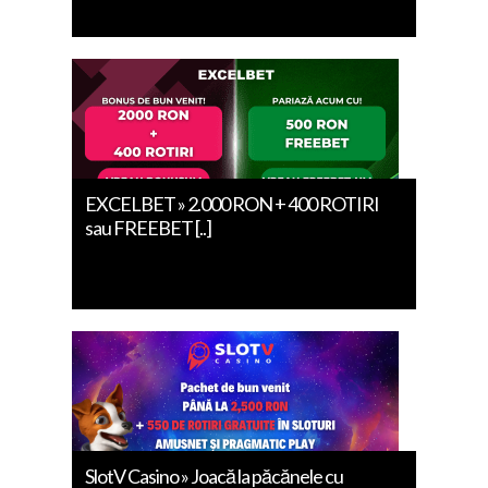
EXCELBET » 2.000 RON + 400 ROTIRI
sau FREEBET [..]
SlotV Casino » Joacă la păcănele cu