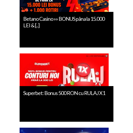
Betano Casino »» BONUS pâna la 15.000
LEI & [..]
Superbet: Bonus 500 RON cu RULAJ X1