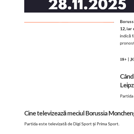
Boruss
12, iar
indică 
pronost
𝟏𝟖+ | 𝐉
Când 
Leipz
Partid
Cine televizează meciul
Borussia Moncheng
Partida este televizată de Digi Sport și Prima Sport.