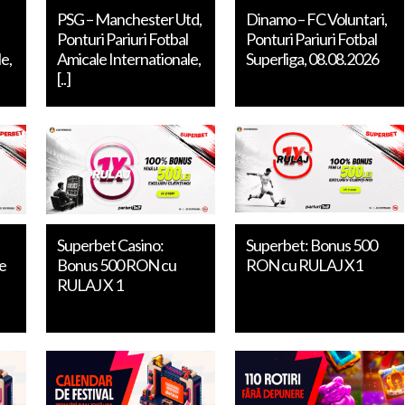
PSG – Manchester Utd,
Dinamo – FC Voluntari,
Ponturi Pariuri Fotbal
Ponturi Pariuri Fotbal
e,
Amicale Internationale,
Superliga, 08.08.2026
[..]
Superbet Casino:
Superbet: Bonus 500
re
Bonus 500 RON cu
RON cu RULAJ X1
RULAJ X 1