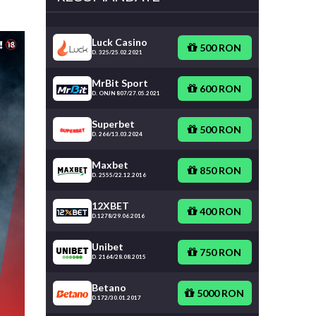
Luck Casino
500 RON
D. 325/25.02.2021
MrBit Sport
600 RON
D. ONJN 807/27.05.2021
Superbet
500 RON
D. 266/13.03.2024
Maxbet
850 RON
D. 2555/22.12.2016
12XBET
400 RON
D.1278/29.06.2016
Unibet
750 RON
D. 2164/28.08.2015
Betano
5000 RON
D.172/30.01.2017