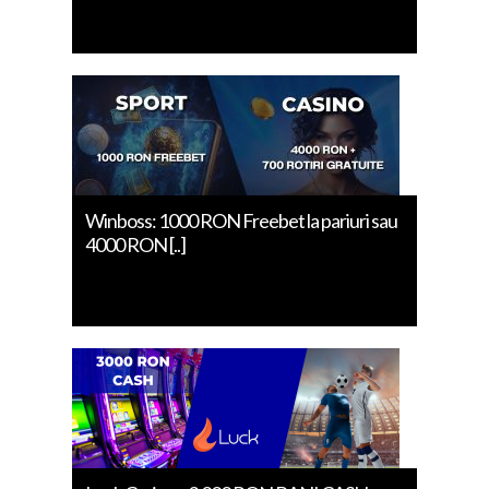
Winboss: 1000 RON Freebet la pariuri sau
4000 RON [..]