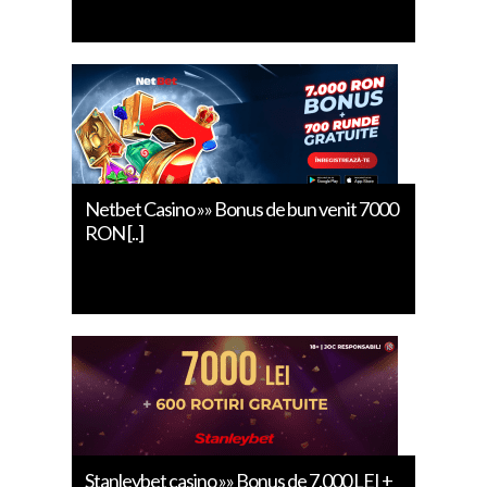
Netbet Casino »» Bonus de bun venit 7000
RON [..]
Stanleybet casino »» Bonus de 7.000 LEI +