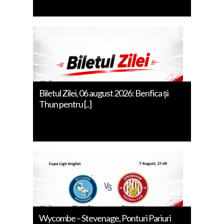
Biletul Zilei, 06 august 2026: Benfica și
Thun pentru [..]
Wycombe – Stevenage, Ponturi Pariuri