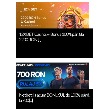
12XBET Casino »» Bonus 100% până la
2200 RON [..]
Netbet: Ia acum BONUSUL de 100% până
la 700 [..]