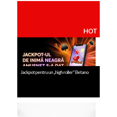
HOT
Jackpot pentru un „high roller” Betano