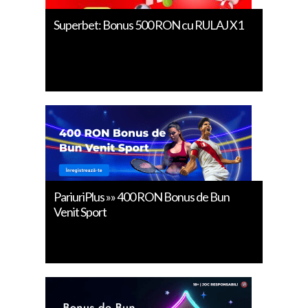
Superbet: Bonus 500 RON cu RULAJ X1
PariuriPlus »» 400 RON Bonus de Bun
Venit Sport