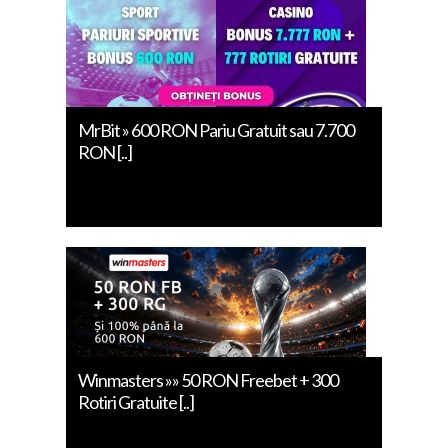
MrBit » 600 RON Pariu Gratuit sau 7.700
RON [..]
Winmasters »» 50 RON Freebet + 300
Rotiri Gratuite [..]