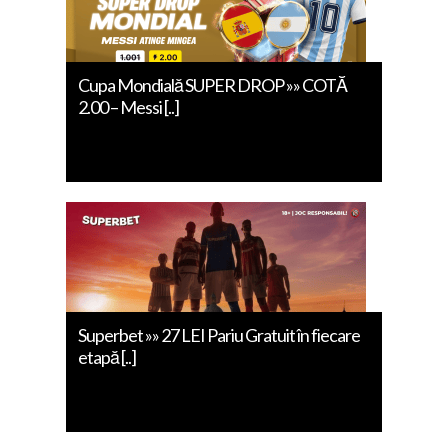
Cupa Mondială SUPER DROP »» COTĂ
2.00 – Messi [..]
Superbet »» 27 LEI Pariu Gratuit în fiecare
etapă [..]