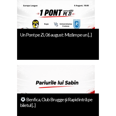
Un Pont pe Zi, 06 august: Mizăm pe un [..]
Benfica, Club Brugge și Rapid intră pe
biletul [..]