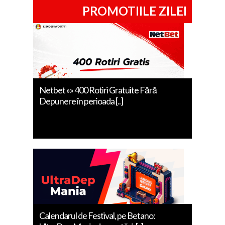
PROMOTIILE ZILEI
Netbet »» 400 Rotiri Gratuite Fără
Depunere în perioada [..]
Calendarul de Festival, pe Betano: