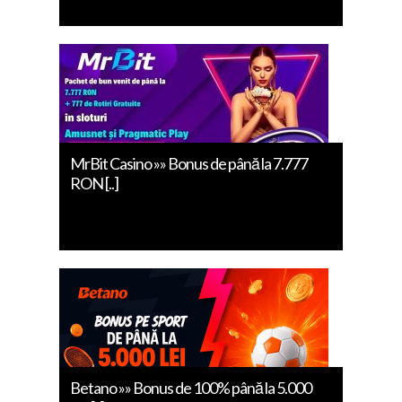
MrBit Casino »» Bonus de până la 7.777
RON [..]
Betano »» Bonus de 100% până la 5.000