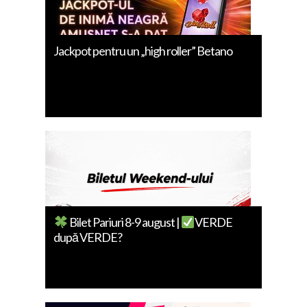
Jackpot pentru un „high roller” Betano
Bilet Pariuri 8-9 august |
VERDE
după VERDE?