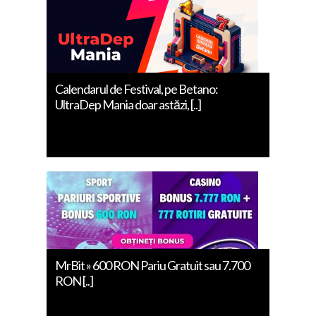
Calendarul de Festival, pe Betano:
UltraDep Mania doar astăzi, [..]
MrBit » 600 RON Pariu Gratuit sau 7.700
RON [..]