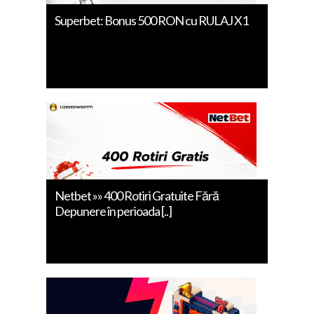
Superbet: Bonus 500 RON cu RULAJ X1
Netbet »» 400 Rotiri Gratuite Fără
Depunere în perioada [..]