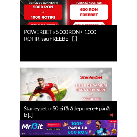
POWERBET » 5.000 RON + 1.000
ROTIRI sau FREEBET [..]
Stanleybet »» 50 lei fără depunere + până
la [..]