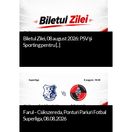
Biletul Zilei, 08 august 2026: PSV și
Sporting pentru [..]
Farul – Csikszereda, Ponturi Pariuri Fotbal
Superliga, 08.08.2026