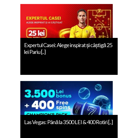
Expertul Casei: Alege inspirat și câștigă 25
lei Pariu [..]
Las Vegas: Până la 3500 LEI & 400 Rotiri [..]