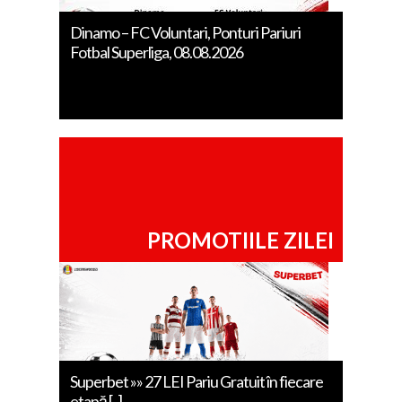
Dinamo – FC Voluntari, Ponturi Pariuri
Fotbal Superliga, 08.08.2026
PROMOTIILE ZILEI
Superbet »» 27 LEI Pariu Gratuit în fiecare
etapă [..]