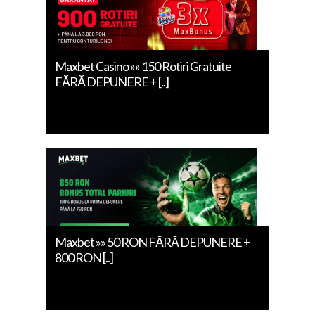
Maxbet Casino »» 150 Rotiri Gratuite
FĂRĂ DEPUNERE + [..]
Maxbet »» 50 RON FĂRĂ DEPUNERE +
800 RON [..]