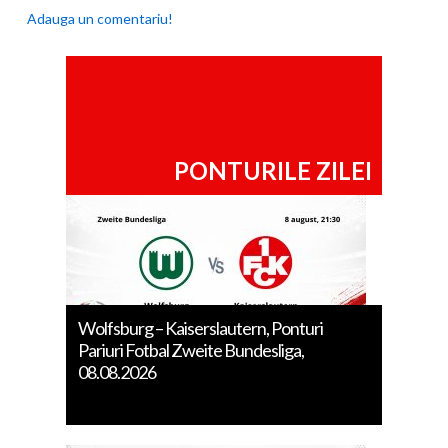
Adauga un comentariu!
PONTURILE ZILEI
Wolfsburg – Kaiserslautern, Ponturi
Pariuri Fotbal Zweite Bundesliga,
08.08.2026