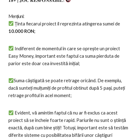
Mențiuni:
Ținta fiecarui proiect il reprezinta atingerea sumei de
10.000 RON;
Indiferent de momentul în care se oprește un proiect
Easy Money, important este faptul ca suma pierduta de
parior este doar cea investită inițial;
Suma câștigată se poate retrage oricând. De exemplu,
dacă sunteți mulțumiți de profitul obtinut după 5 pași, puteți
retrage profitul în acel moment;
Evident, vă amintim faptul că nu ar fi exclus ca acest
proiect să se încheie foarte rapid. Pariurile nu sunt o știință
exactă, după cum bine știți! Totuși, important este să testăm
diferite sisteme cu posibilitatea bifării unor câștiguri