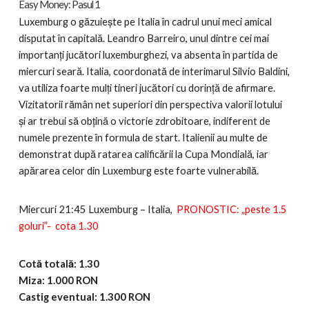
Easy Money: Pasul 1
Luxemburg o găzuiește pe Italia în cadrul unui meci amical
disputat în capitală. Leandro Barreiro, unul dintre cei mai
importanți jucători luxemburghezi, va absenta în partida de
miercuri seară. Italia, coordonată de interimarul Silvio Baldini,
va utiliza foarte mulți tineri jucători cu dorință de afirmare.
Vizitatorii rămân net superiori din perspectiva valorii lotului
și ar trebui să obțină o victorie zdrobitoare, indiferent de
numele prezente în formula de start. Italienii au multe de
demonstrat după ratarea calificării la Cupa Mondială, iar
apărarea celor din Luxemburg este foarte vulnerabilă.
Miercuri 21:45 Luxemburg – Italia,
PRONOSTIC: „peste 1.5
goluri”- cota 1.30
Cotă totală: 1.30
Miza: 1.000 RON
Castig eventual: 1.300 RON