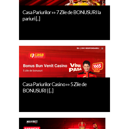
Casa Pariurilor »» 7 Zile de BONUSURI la
pariuri [..]
Casa Pariurilor Casino »» 5 Zile de
BONUSURI | [..]