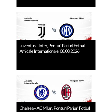
Juventus – Inter, Ponturi Pariuri Fotbal
Amicale Internationale, 08.08.2026
Chelsea – AC Milan, Ponturi Pariuri Fotbal