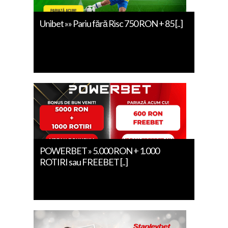
Unibet »» Pariu fără Risc 750 RON + 85 [..]
POWERBET » 5.000 RON + 1.000
ROTIRI sau FREEBET [..]