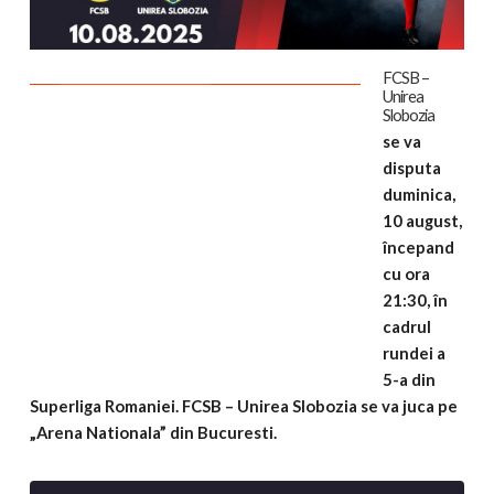
FCSB –
Unirea
Slobozia
se va
disputa
duminica,
10
august,
î
ncepand
cu ora
21:30, în
cadrul
rundei a
5-a din
Superliga Romaniei. FCSB – Unirea Slobozia
se va juca pe
„
Arena Nationala
” din Bucuresti.