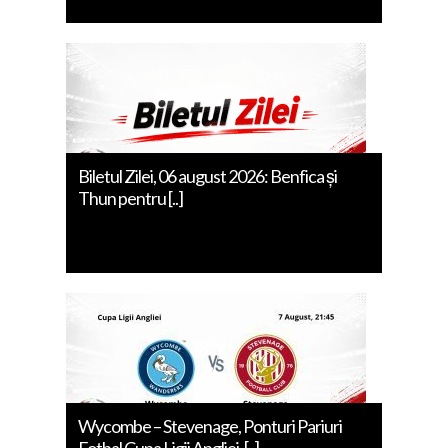
Biletul Zilei, 06 august 2026: Benfica și
Thun pentru [..]
Wycombe – Stevenage, Ponturi Pariuri
Fotbal Cupa Ligii Angliei, [..]