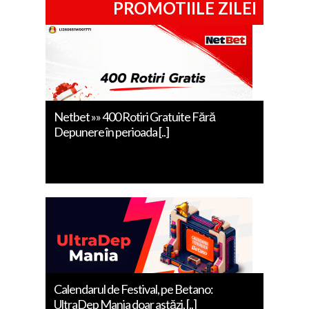
PROMOTIILE ZILEI
Netbet »» 400 Rotiri Gratuite Fără
Depunere în perioada [..]
Calendarul de Festival, pe Betano:
UltraDep Mania doar astăzi, [..]