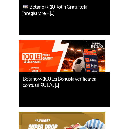
Betano »» 10 Rotiri Gratuite la
înregistrare + [..]
Betano »» 100 Lei Bonus la verificarea
contului, RULAJ [..]