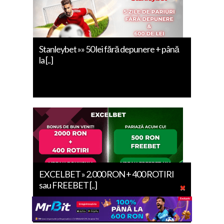
Stanleybet »» 50 lei fără depunere + până
la [..]
EXCELBET » 2.000 RON + 400 ROTIRI
sau FREEBET [..]