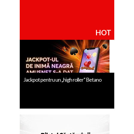
HOT
Jackpot pentru un „high roller” Betano