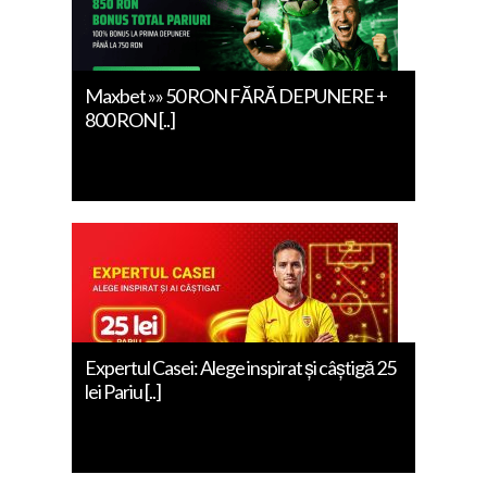
Maxbet »» 50 RON FĂRĂ DEPUNERE +
800 RON [..]
Expertul Casei: Alege inspirat și câștigă 25
lei Pariu [..]