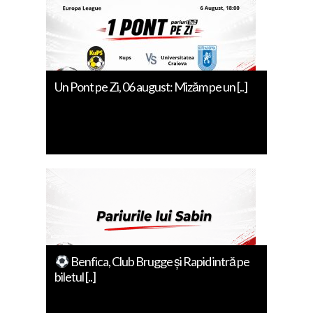
Un Pont pe Zi, 06 august: Mizăm pe un [..]
Benfica, Club Brugge și Rapid intră pe
biletul [..]