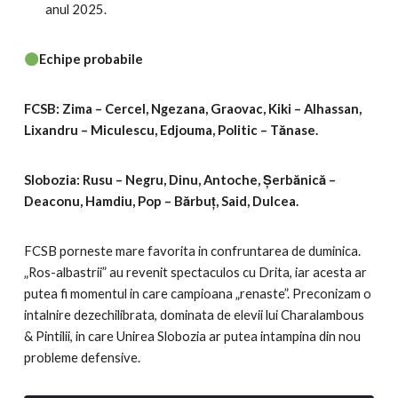
anul 2025.
Echipe probabile
FCSB: Zima – Cercel, Ngezana, Graovac, Kiki – Alhassan,
Lixandru – Miculescu, Edjouma, Politic – Tănase.
Slobozia: Rusu – Negru, Dinu, Antoche, Șerbănică –
Deaconu, Hamdiu, Pop – Bărbuț, Said, Dulcea.
FCSB porneste mare favorita in confruntarea de duminica.
„Ros-albastrii” au revenit spectaculos cu Drita, iar acesta ar
putea fi momentul in care campioana „renaste”. Preconizam o
intalnire dezechilibrata, dominata de elevii lui Charalambous
& Pintilii, in care Unirea Slobozia ar putea intampina din nou
probleme defensive.