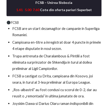
FCSB – Unirea Slobozia
1.41 5.00 7.60
Cote din oferta pariuri Superbet
FCSB
FCSB are un start dezamagitor de campanie in Superliga
Romaniei.
Campioana en-titre a inregistrat doar 4 puncte in primele
4 etape disputate in noul sezon.
Trupa antrenata de Charalambous & Pintilii a fost
eliminata surprinzator de Shkendija in turul al doilea
preliminar al Ligii Campionilor.
FCSB a castigat cu Drita, campioana din Kosovo, joi
seara, in turul al 3-lea preliminar al Europa League.
„Ros-albastrii” au fost condusi cu scorul de 0-2, dar au
reusit o „remontada” in ultima jumatate de ora.
Joyskim Dawa si Darius Olaru raman indisponibili din