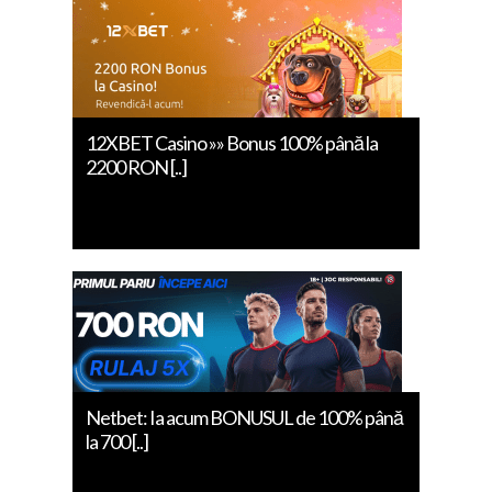
12XBET Casino »» Bonus 100% până la
2200 RON [..]
Netbet: Ia acum BONUSUL de 100% până
la 700 [..]