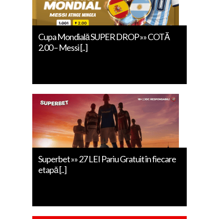
Cupa Mondială SUPER DROP »» COTĂ
2.00 – Messi [..]
Superbet »» 27 LEI Pariu Gratuit în fiecare
etapă [..]