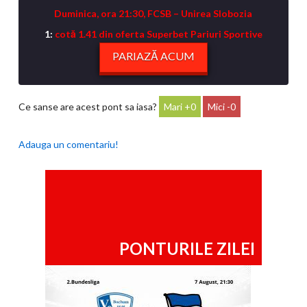
Duminica, ora 21:30, FCSB – Unirea Slobozia
1:
cotă 1.41 din oferta Superbet Pariuri Sportive
PARIAZĂ ACUM
Ce sanse are acest pont sa iasa?
0
0
Adauga un comentariu!
PONTURILE ZILEI