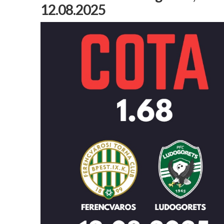
12.08.2025