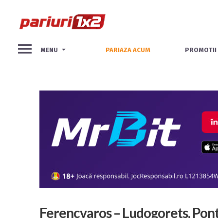
MENU
PARIAZA ACUM
PROMOTII 
Ferencvaros – Ludogorets, Pontu