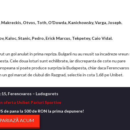
, Makreckis, Otvos, Toth, O’Dowda, Kanichowsky, Varga, Joseph.
, Kaloc, Stanic, Pedro, Erick Marcus, Tekpetey, Caio Vidal.
ut un gol anulat in prima repriza. Bulgarii nu au reusit sa incadreze vreun
pesta. Cele doua loturi sunt echilibrate, iar discrepanta de cote nu pare
uropeana si poate produce surpriza la Budapesta, chiar daca Ferencvaros
n un gol marcat de clubul din Razgrad, selectie in cota 1.68 pe Unibet.
1:15, Ferencvaros – Ludogorets
in oferta Unibet Pariuri Sportive
S de pana la 500 de RON la prima depunere!
PARIAZĂ ACUM