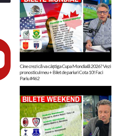
Cine crezi că va câștiga Cupa Mondială 2026? Vezi
pronosticul meu + Bilet de pariuri Cota 10! Faci
Pariu #462