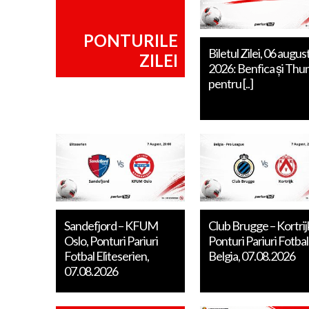
PONTURILE
Biletul Zilei, 06 augus
ZILEI
2026: Benfica și Thu
pentru [..]
Sandefjord – KFUM
Club Brugge – Kortrij
Oslo, Ponturi Pariuri
Ponturi Pariuri Fotbal
Fotbal Eliteserien,
Belgia, 07.08.2026
07.08.2026