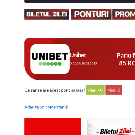
Unibet
Pariu 
85 RO
D. 2164/28.08.2015
Ce sanse are acest pont sa iasa?
0
0
Adauga un comentariu!