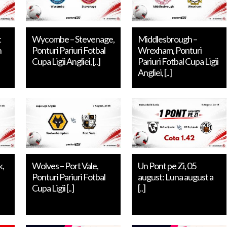
t
Wycombe – Stevenage,
Middlesbrough –
n
Ponturi Pariuri Fotbal
Wrexham, Ponturi
Cupa Ligii Angliei, [..]
Pariuri Fotbal Cupa Ligii
Angliei, [..]
k,
Wolves – Port Vale,
Un Pont pe Zi, 05
Ponturi Pariuri Fotbal
august: Luna august a
Cupa Ligii [..]
[..]