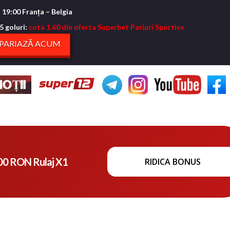
 19:00 Franța – Belgia
5 goluri:
cota 1.60 din oferta Superbet Pariuri Sportive
PARIAZĂ ACUM
00 RON Rulaj X1
RIDICA BONUS