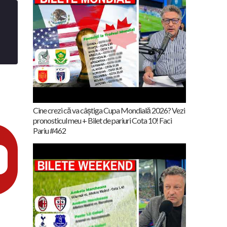
Cine crezi că va câștiga Cupa Mondială 2026? Vezi
pronosticul meu + Bilet de pariuri Cota 10! Faci
Pariu #462