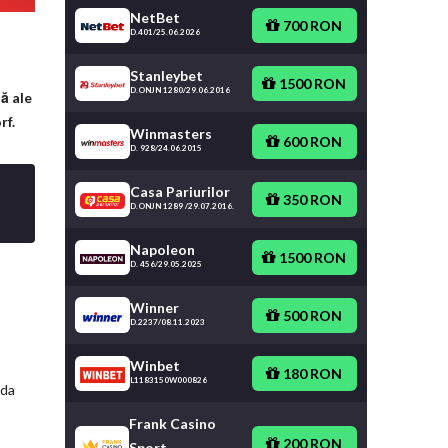
NetBet
700 RON
D.401/25.06.2026
Stanleybet
1500 RON
D.ONJN 1280/29.06.2016
ă ale
rf.
Winmasters
600 RON
D. 928/24.06.2015
Casa Pariurilor
350 RON
D.ONJN 1289 /29.07.2016.
Napoleon
1500 RON
D. 456/29.05.2025
Winner
500 RON
D.2237/08.11.2023
Winbet
180 RON
L1183150W000826
nda
Frank Casino
200 RON
Sport