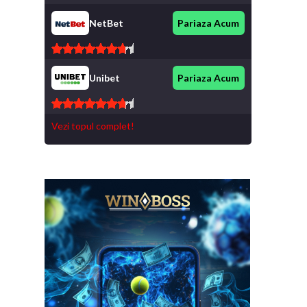
NetBet
Pariaza Acum
Unibet
Pariaza Acum
Vezi topul complet!