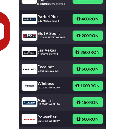
D. ONJN 807/27.05.2021
PariuriPlus
400 RON
D.1278/29.06.2016
SlotV Sport
200 RON
D. ONJN 807/27.05.2021
Las Vegas
3500 RON
D. 808/27.05.2021
Excelbet
500 RON
D. 325 /25.02.2021
Winboss
1000 RON
L1213823W001269
Admiral
150 RON
L1203425W001180
PowerBet
600 RON
L1213823W001269