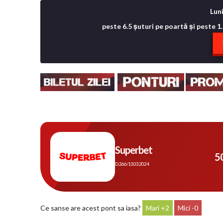
Luni
peste 6.5 șuturi pe poartă și peste 1.
Superbet
5
D. 266/13.03.2024
Ce sanse are acest pont sa iasa?
2
0