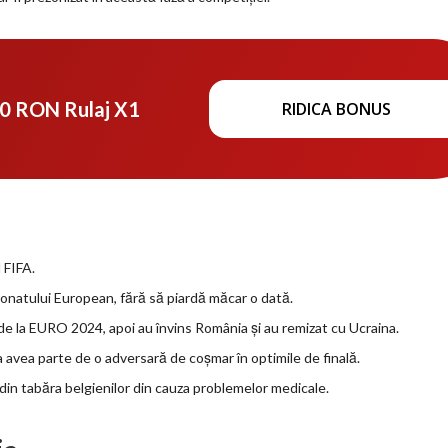
0 RON Rulaj X1
RIDICA BONUS
 FIFA.
ampionatului European, fără să piardă măcar o dată.
ă de la EURO 2024, apoi au învins România și au remizat cu Ucraina.
avea parte de o adversară de coșmar în optimile de finală.
n tabăra belgienilor din cauza problemelor medicale.