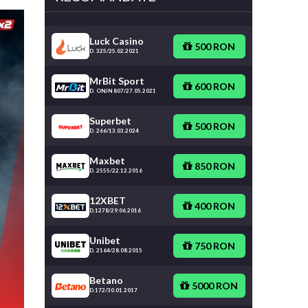
Luck Casino
500 RON
D. 325/25.02.2021
MrBit Sport
600 RON
D. ONJN 807/27.05.2021
Superbet
500 RON
D. 266/13.03.2024
Maxbet
850 RON
D. 2555/22.12.2016
12XBET
400 RON
D.1278/29.06.2016
Unibet
750 RON
D. 2164/28.08.2015
Betano
5000 RON
D.172/30.01.2017