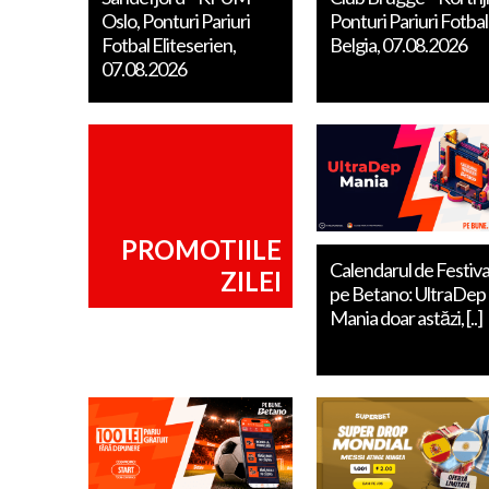
Oslo, Ponturi Pariuri
Ponturi Pariuri Fotbal
Fotbal Eliteserien,
Belgia, 07.08.2026
07.08.2026
PROMOTIILE
Calendarul de Festiva
ZILEI
pe Betano: UltraDep
Mania doar astăzi, [..]