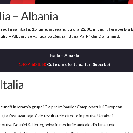
lia – Albania
isputa sambata, 15 iunie, incepand cu ora 22:00, în cadrul grupei B a
talia – Albania se va juca pe „
Signal Iduna Park
” din Dortmund.
Italia – Albania
1.40 4.60 8.50
Cote din oferta pariuri Superbet
Italia
ecundă în ierarhia grupei C a preliminariilor Campionatului European.
 și a fost avantajată de rezultatele directe împotriva Ucrainei.
împotriva Bosniei & Herțegovina în meciurile amicale din luna iunie.