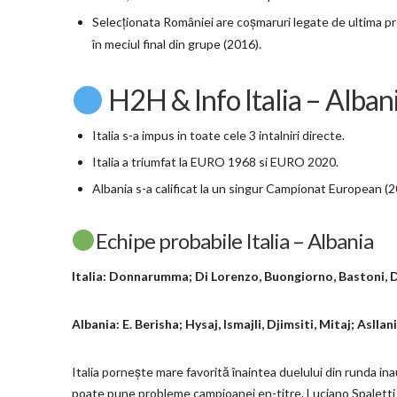
Selecționata României are coșmaruri legate de ultima prez
în meciul final din grupe (2016).
H2H & Info Italia – Alban
Italia s-a impus in toate cele 3 intalniri directe.
Italia a triumfat la EURO 1968 si EURO 2020.
Albania s-a calificat la un singur Campionat European (2
Echipe probabile Italia – Albania
Italia: Donnarumma; Di Lorenzo, Buongiorno, Bastoni, Di
Albania: E. Berisha; Hysaj, Ismajli, Djimsiti, Mitaj; Aslla
Italia pornește mare favorită înaintea duelului din runda ina
poate pune probleme campioanei en-titre. Luciano Spaletti n