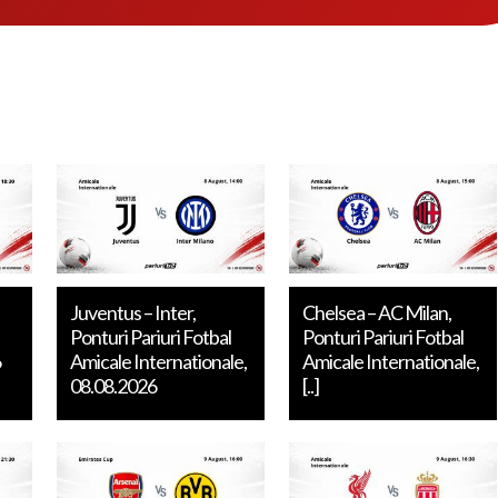
Juventus – Inter,
Chelsea – AC Milan,
Ponturi Pariuri Fotbal
Ponturi Pariuri Fotbal
6
Amicale Internationale,
Amicale Internationale,
08.08.2026
[..]