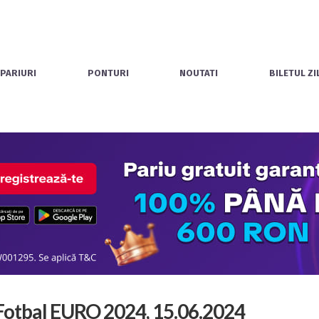
PARIURI
PONTURI
NOUTATI
BILETUL ZI
i Fotbal EURO 2024, 15.06.2024