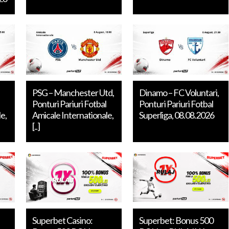
PSG – Manchester Utd,
Dinamo – FC Voluntari,
Ponturi Pariuri Fotbal
Ponturi Pariuri Fotbal
e,
Amicale Internationale,
Superliga, 08.08.2026
[..]
Superbet Casino:
Superbet: Bonus 500