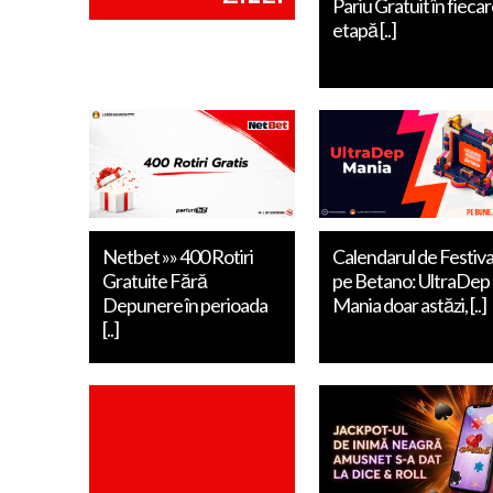
Pariu Gratuit în fieca
etapă [..]
Netbet »» 400 Rotiri
Calendarul de Festiva
Gratuite Fără
pe Betano: UltraDep
Depunere în perioada
Mania doar astăzi, [..]
[..]