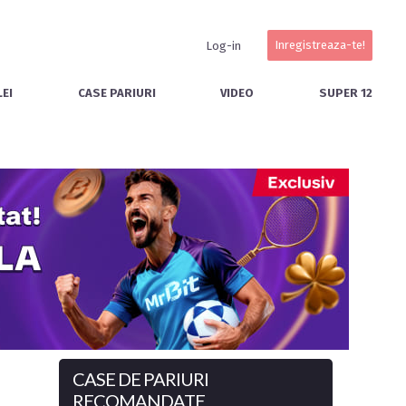
Inregistreaza-te!
Log-in
LEI
CASE PARIURI
VIDEO
SUPER 12
CASE DE PARIURI
RECOMANDATE