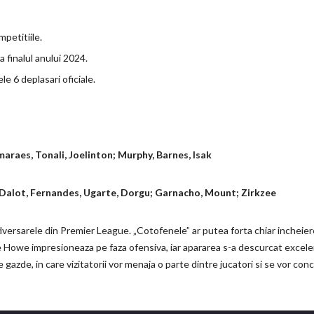
petitiile.
a finalul anului 2024.
e 6 deplasari oficiale.
araes, Tonali, Joelinton; Murphy, Barnes, Isak
 Dalot, Fernandes, Ugarte, Dorgu; Garnacho, Mount; Zirkzee
versarele din Premier League. „Cotofenele” ar putea forta chiar incheie
ie Howe impresioneaza pe faza ofensiva, iar apararea s-a descurcat excele
 gazde, in care vizitatorii vor menaja o parte dintre jucatori si se vor con