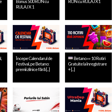
re
Bonus 500 RON cu
RON cu RULAJ X1
RULAJ X 1
l,
Începe Calendarul de
Betano »» 10 Rotiri
Festival, pe Betano:
Gratuite la înregistrare
premii zilnice fără [..]
+ [..]