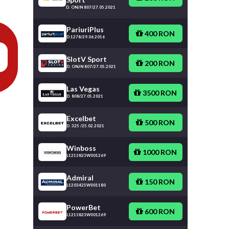
D. ONJN 807/27.05.2021
PariuriPlus
400 RON
D.1278/29.06.2016
SlotV Sport
200 RON
D. ONJN 807/27.05.2021
Las Vegas
3500 RON
D. 808/27.05.2021
Excelbet
500 RON
D. 325 /25.02.2021
Winboss
1000 RON
L1213823W001269
Admiral
150 RON
L1203425W001180
PowerBet
600 RON
L1213823W001269