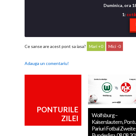
Duminica, ora 1
1
:
cotă
Ce sanse are acest pont sa iasa?
0
0
Adauga un comentariu!
PONTURILE
Wolfsburg –
ZILEI
Kaiserslautern, Pontu
Pariuri Fotbal Zweite
Bundesliga, 08.08.20