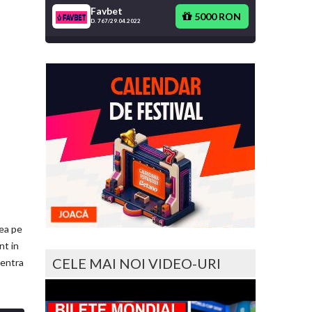
Favbet
5000 RON
D. 767/29.04.2022
rea pe
nt in
CELE MAI NOI VIDEO-URI
centra